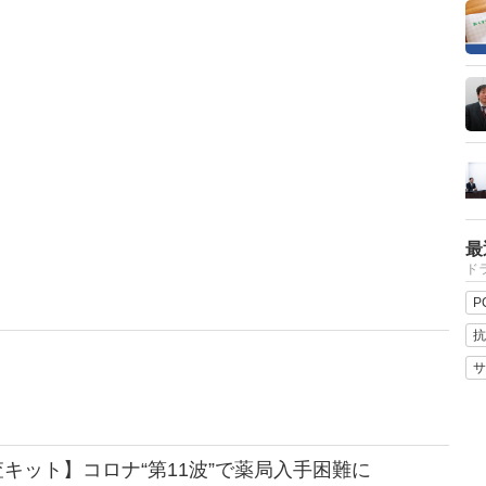
最
ドラ
P
抗
サ
キット】コロナ“第11波”で薬局入手困難に