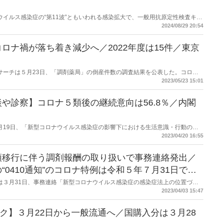
コロナウイルス感染症の“第11波”ともいわれる感染拡大で、一般用抗原定性検査キッ
会は厚生労働省に対し、不足解消に向けた措置を要望した。
2024/08/29 20:54
ロナ禍が落ち着き減少へ／2022年度は15件／東京
商工リサーチは５月23日、「調剤薬局」の倒産件数の調査結果を公表した。コロナ
た2021年度からは減少し2022年度は15件だった。同社は「今後はオンライ
2023/05/23 15:01
ている。
や診察】コロナ５類後の継続意向は56.8％／内閣
府は４月19日、「新型コロナウイルス感染症の影響下における生活意識・行動の変
れまでにも公表しているもので前回は2022年7月22日の公表。今回は「オン
2023/04/20 16:55
５類後の継続意向は56.8％だった。
類移行に伴う調剤報酬の取り扱いで事務連絡発出／
0410通知”のコロナ特例は令和５年７月31日で終
労働省は３月31日、事務連絡「新型コロナウイルス感染症の感染症法上の位置づけ
ス感染症に係る診療報酬上の臨時的な取扱いについて」を発出した。調剤報酬
2023/04/03 15:47
関わるものでは「在宅患者緊急訪問薬剤管理指導料１」（500 点）を継続す
では「服薬管理指導料」について2倍とする内容を記載。また高齢者施設にお
ク】３月22日から一般流通へ／国購入分は３月28
管理指導料１」が算定できる内容。加えて、オンライン服薬指導については、
令和５年７月 31 日をもって終了するとした。