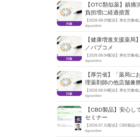
【OTC類似薬】鎮痛
負担増に経過措置
【2026.08.05配信】厚生
検討会」を開催。「中間とりま
dgsonline
し、令和８年秋頃を目途に結論
【健康増進支援薬局
／パブコメ
【2026.08.04配信】厚生
した。受診勧奨を行った後に、
dgsonline
る情報を提供した回数を知事に
【厚労省】「薬局に
理薬剤師の他店舗兼
【2026.08.04配信】厚生
た。
dgsonline
【CBD製品】安心し
セミナー
【2026.07.31配信】CB
された団体である一般社団法人
dgsonline
た「第26回JAPANドラッグ