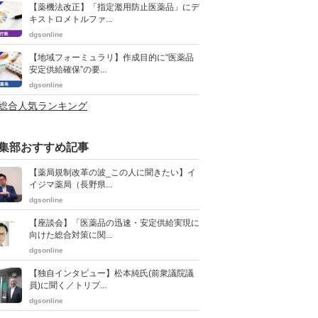
【薬機法改正】「指定濫用防止医薬品」にデ
キストロメトルファ...
dgsonline
【地域フォーミュラリ】作成目的に“医薬品
安定供給確保”の要...
dgsonline
>総合人気ランキング
集部おすすめ記事
【薬局規制改革の波_この人に聞きたい】イ
イジマ薬局（長野県...
dgsonline
【座談会】「医薬品の迅速・安定供給実現に
向けた総合対策に関...
dgsonline
【独自インタビュー】松本純氏(前衆議院議
員)に聞く／トリプ...
dgsonline