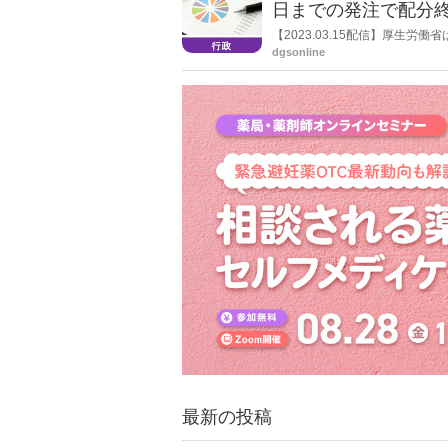
日までの発注で配分
【2023.03.15配信】厚生
薬（パキロビッド®パック）の
dgsonline
発出。これまで国による購入・
国購入分の配分は３月28日15
最新の投稿