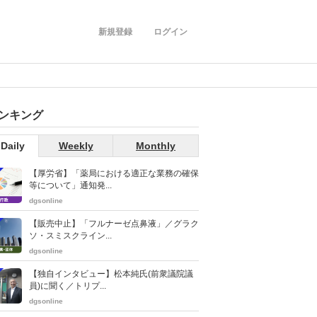
新規登録
ログイン
ンキング
Daily
Weekly
Monthly
【厚労省】「薬局における適正な業務の確保
等について」通知発...
dgsonline
【販売中止】「フルナーゼ点鼻液」／グラク
ソ・スミスクライン...
dgsonline
【独自インタビュー】松本純氏(前衆議院議
員)に聞く／トリプ...
dgsonline