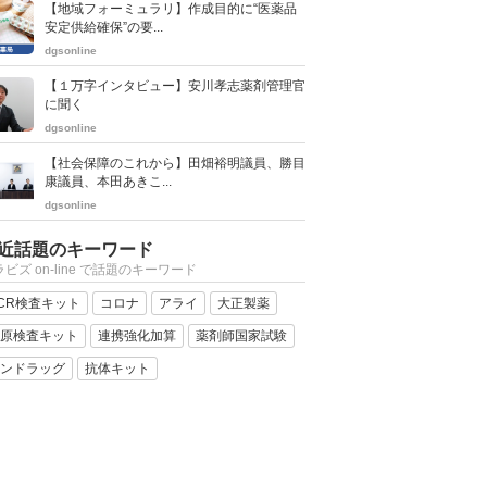
【地域フォーミュラリ】作成目的に“医薬品
安定供給確保”の要...
dgsonline
【１万字インタビュー】安川孝志薬剤管理官
に聞く
dgsonline
【社会保障のこれから】田畑裕明議員、勝目
康議員、本田あきこ...
dgsonline
近話題のキーワード
ビズ on-line で話題のキーワード
CR検査キット
コロナ
アライ
大正製薬
原検査キット
連携強化加算
薬剤師国家試験
ンドラッグ
抗体キット