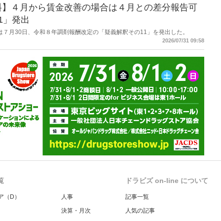
料】４月から賃金改善の場合は４月との差分報告可
1」発出
労働省は７月30日、令和８年調剤報酬改定の「疑義解釈その11」を発出した。
2026/07/31 09:58
覧
ドラビズ on-line について
ア（D）
人事
記事一覧
決算・月次
人気の記事