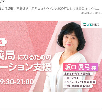
終了
労働省は３月15日、事務連絡「新型コロナウイルス感染症における経口抗ウイルス
薬価収載に伴う医療機関及び薬局への配分等について（その２）（周知）」を
2023/03/15 19:31
配分としていた同剤について３月22日から一般流通が開始されることに伴い、
時までの発注をもって終了とするとしている。