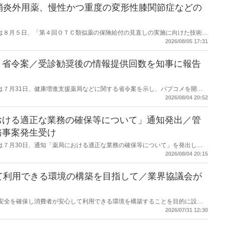
消炎外用薬、慢性かつ重度の変形性膝関節症などの
労働省は８月５日、「第４回ＯＴＣ類似薬の保険給付の見直しの実施に向けた技術的
とめ（案）」を提示し了承した。今後、社会保障審議会医療保険部会等に報告
2026/08/05 17:31
を得る予定。
】省令案／受診勧奨後の情報提供回数を知事に報告
労働省は７月31日、健康増進支援薬局などに関する省令案を示し、パブコメを開始
当該医療機関や連携機関に対して、利用者の相談内容や薬剤及び医薬品に関す
2026/08/04 20:52
報告する事項とする。
おける適正な業務の確保等について」通知発出／管
務事案発生受け
労働省は７月30日、通知「薬局における適正な業務の確保等について」を発出し
2026/08/04 20:15
て利用できる環境の構築を目指して／業界協議会が
D製品の安全を確保し消費者が安心して利用できる環境を構築することを目的に設立
カンナビジオール安全・安心協議会がセミナーを開催した。７月31日に開かれ
2026/07/31 12:30
ストアショー」のビジネスセミナーとして開いたもの。