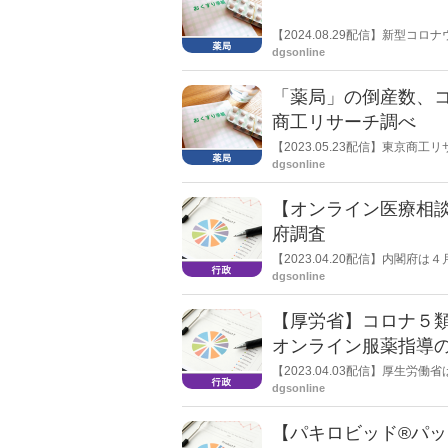
【2024.08.29配信】新型
トが不足している。日本薬剤師
dgsonline
「薬局」の倒産数、コ
商工リサーチ調べ
【2023.05.23配信】東京
禍で過去最多となる23件を記録し
dgsonline
ン化で淘汰が加速も」と分析し
【オンライン医療相談
府調査
【2023.04.20配信】内閣
化に関する調査」を公表した。こ
dgsonline
ライン医療相談や診察」のコロナ
【厚労省】コロナ５
オンライン服薬指導の“
了
【2023.04.03配信】厚生
の変更に伴う新型コロナウイル
dgsonline
関連では、コロナ患者への調剤に
るほか、店頭でのコロナ薬調剤
【パキロビッド®パッ
いても「在宅患者緊急訪問薬剤
いわゆる“0410通知”の特例を