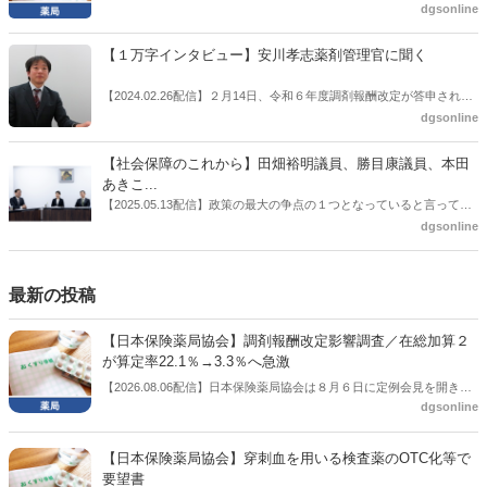
の、薬剤師業界の強い危機感の裏返しといってもいいだろう。本稿で
推進」などが目的とされることが多かった地域フォーミュラリの作
dgsonline
は松本氏にインタビューした。
成。ここに、明らかにもう１つの理由が追加されるようになってき
た。医薬品の安定供給確保だ。10月22日に開かれた「日本フォーミュ
【１万字インタビュー】安川孝志薬剤管理官に聞く
ラリ学会学術総会」で一般演題発表した飯田下伊那薬剤師会（長野県
飯田市）は、会員薬局から安定供給確保への強い要望があったことを
【2024.02.26配信】２月14日、令和６年度調剤報酬改定が答申され
受け、安定供給確保が見込めるPPI３成分について銘柄を含めて選定
た。本紙では、厚生労働省保険局医療課・薬剤管理官の安川孝志氏
dgsonline
したとした。
に、薬局に関係する調剤報酬改定の部分についてインタビューした。
【社会保障のこれから】田畑裕明議員、勝目康議員、本田
あきこ...
【2025.05.13配信】政策の最大の争点の１つとなっていると言っても
よいのが社会保障のこれからのあり方だ。特に与党では、政府関係者
dgsonline
側の議員も多く、ある意味で決定事項の中でしか意見発信しづらい面
もある。個々の議員はどんなビジョンを描いているのか。本紙では座
談会を開いた。
最新の投稿
【日本保険薬局協会】調剤報酬改定影響調査／在総加算２
が算定率22.1％→3.3％へ急激
【2026.08.06配信】日本保険薬局協会は８月６日に定例会見を開き、
dgsonline
「令和８年度調剤報酬改定に係る保険薬局への影響」の調査結果を公
表した。在宅分野では、在宅薬学総合体制加算2の算定率が22.1％から
3.3％へ大きく低下した。
【日本保険薬局協会】穿刺血を用いる検査薬のOTC化等で
要望書