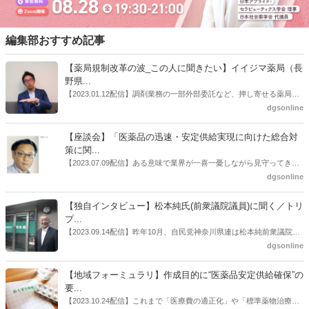
編集部おすすめ記事
【薬局規制改革の波_この人に聞きたい】イイジマ薬局（長
野県...
【2023.01.12配信】調剤業務の一部外部委託など、押し寄せる薬局業
界への規制改革の波。この規制改革の波を薬局業界はどう受け止めた
dgsonline
らいいのか。薬局業界関係者の中にも迷いがある人も少なくないので
はないだろうか。本紙ではこうした問題について、厚労省「薬局薬剤
【座談会】「医薬品の迅速・安定供給実現に向けた総合対
師の業務及び薬局の機能に関するワーキンググループ」に参考人とし
策に関...
ても出席していたイイジマ薬局（長野県上田市）開設者である飯島裕
【2023.07.09配信】ある意味で業界が一喜一憂しながら見守ってきた
也氏に聞いた。
厚労省「医薬品の迅速・安定供給実現に向けた総合対策に関する有識
dgsonline
者検討会」。10カ月にわたり13回の会議が開催され、６月12日に報告
書がとりまとめられた。ドラビズon-lineでは検討会を総括する目的で
【独自インタビュー】松本純氏(前衆議院議員)に聞く／トリ
厚労省医政局医薬産業振興・医療情報企画課長（医薬産業振興・医療
プ...
情報企画課セルフケア・セルフメディケーション推進室長併任）安藤
【2023.09.14配信】昨年10月、自民党神奈川県連は松本純前衆議院議
公一氏や青山学院大学名誉教授の三村優美子氏、 日本保険薬局協会医
員を「自民党神奈川1区」（横浜市中区・磯子区・金沢区）の支部長
dgsonline
薬品流通・ＯＴＣ検討委員会副委員長の原靖明氏を交えた座談会を実
に選出した。「1区支部長」は、次期衆院選挙で神奈川1区自民党公認
施した。
候補の前提となるもの。薬剤師に関わる政策に広く・深く関わってき
【地域フォーミュラリ】作成目的に“医薬品安定供給確保”の
た同氏の復活に向けた薬剤師業界の期待には熱いものがある。不透明
要...
感の払拭できない医療・介護・障害者サービスのトリプル改定等へ
【2023.10.24配信】これまで「医療費の適正化」や「標準薬物治療の