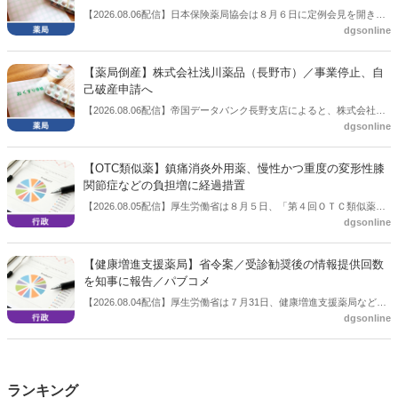
【2026.08.06配信】日本保険薬局協会は８月６日に定例会見を開き、
dgsonline
「穿刺血を用いる検査薬のOTC化等に関する要望書」を厚生労働省 医
薬局長宛に提出したことを説明した。
【薬局倒産】株式会社浅川薬品（長野市）／事業停止、自
己破産申請へ
【2026.08.06配信】帝国データバンク長野支店によると、株式会社浅
dgsonline
川薬品（長野市）は7月31日に事業を停止し、自己破産申請の準備に
入った。
【OTC類似薬】鎮痛消炎外用薬、慢性かつ重度の変形性膝
関節症などの負担増に経過措置
【2026.08.05配信】厚生労働省は８月５日、「第４回ＯＴＣ類似薬の
dgsonline
保険給付の見直しの実施に向けた技術的検討会」を開催。「中間とり
まとめ（案）」を提示し了承した。今後、社会保障審議会医療保険部
会等に報告し、令和８年秋頃を目途に結論を得る予定。
【健康増進支援薬局】省令案／受診勧奨後の情報提供回数
を知事に報告／パブコメ
【2026.08.04配信】厚生労働省は７月31日、健康増進支援薬局などに
dgsonline
関する省令案を示し、パブコメを開始した。受診勧奨を行った後に、
当該医療機関や連携機関に対して、利用者の相談内容や薬剤及び医薬
品に関する情報を提供した回数を知事に報告する事項とする。
ランキング