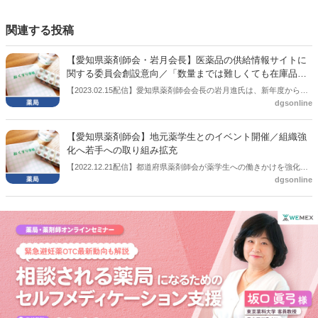
関連する投稿
【愛知県薬剤師会・岩月会長】医薬品の供給情報サイトに
関する委員会創設意向／「数量までは難しくても在庫品目
を○か×で」
【2023.02.15配信】愛知県薬剤師会会長の岩月進氏は、新年度から、
dgsonline
地域の医薬品供給情報に関するサイト構築を検討する委員会を立ち上
げたい意向を示した。医薬品の供給が不安定になる中、地域にある医
薬品の情報を把握することで地域に貢献したい考え。
【愛知県薬剤師会】地元薬学生とのイベント開催／組織強
化へ若手への取り組み拡充
【2022.12.21配信】都道府県薬剤師会が薬学生への働きかけを強化し
dgsonline
ている。 東京都薬剤師会が今年７月２日に薬学生とのイベントを開
催、その後、10月29日にも開催していたが、愛知県薬剤師会でも11月
５日、地元薬科大学・薬学部の学生を対象としたイベントを開催し
た。