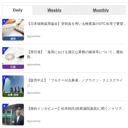
Daily
Weekly
Monthly
1
【日本保険薬局協会】穿刺血を用いる検査薬のOTC化等で要望...
dgsonline
2
【厚労省】「薬局における適正な業務の確保等について」通知
発...
dgsonline
3
【販売中止】「フルナーゼ点鼻液」／グラクソ・スミスクライ
ン...
dgsonline
4
【独自インタビュー】松本純氏(前衆議院議員)に聞く／トリプ...
dgsonline