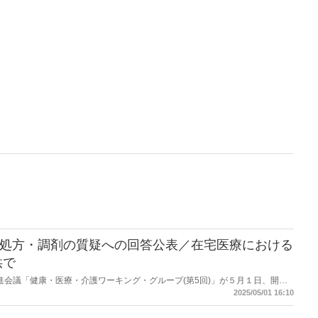
前処方・調剤の質疑への回答公表／在宅医療における
供で
改革推進会議「健康・医療・介護ワーキング・グループ(第5回)」が５月１日、開催
4日に開催された「第２回健康・医療・介護 WG」に関する委員・専門委員か
2025/05/01 16:10
生労働省の回答を公表した。