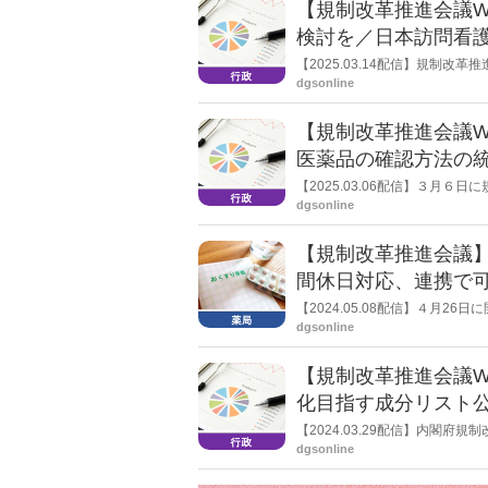
【規制改革推進会議
検討を／日本訪問看
【2025.03.14配信】規制
dgsonline
【規制改革推進会議
医薬品の確認方法の
【2025.03.06配信】３月
その中で、規制改革ホットライン
dgsonline
までの関係省庁の回答、加えて
【規制改革推進会議】
間休日対応、連携で
【2024.05.08配信】４月
プ」（WG） では、「在宅医
dgsonline
住田町の町長から訪問看護ステ
に応えた。
【規制改革推進会議W
化目指す成分リスト
【2024.03.29配信】内閣
に開かれ、スイッチOTCの促進
dgsonline