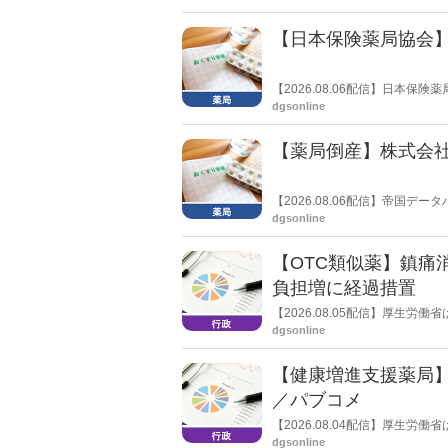
きく低下した。
【日本保険薬局協会】
【2026.08.06配信】日本
関する要望書」を厚生労働省 医
dgsonline
【薬局倒産】株式会
【2026.08.06配信】帝国
止し、自己破産申請の準備に入
dgsonline
【OTC類似薬】鎮痛
負担増に経過措置
【2026.08.05配信】厚生
検討会」を開催。「中間とりま
dgsonline
し、令和８年秋頃を目途に結論
【健康増進支援薬局
／パブコメ
【2026.08.04配信】厚生
した。受診勧奨を行った後に、
dgsonline