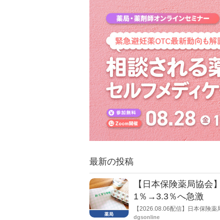
最新の投稿
【日本保険薬局協会】
1％→3.3％へ急激
【2026.08.06配信】日本
局への影響」の調査結果を公表し
dgsonline