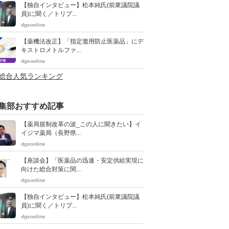
【独自インタビュー】松本純氏(前衆議院議
員)に聞く／トリプ...
dgsonline
【薬機法改正】「指定濫用防止医薬品」にデ
キストロメトルファ...
dgsonline
>総合人気ランキング
集部おすすめ記事
【薬局規制改革の波_この人に聞きたい】イ
イジマ薬局（長野県...
dgsonline
【座談会】「医薬品の迅速・安定供給実現に
向けた総合対策に関...
dgsonline
【独自インタビュー】松本純氏(前衆議院議
員)に聞く／トリプ...
dgsonline