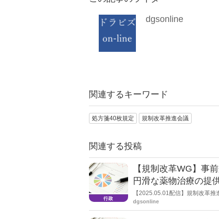
dgsonline
関連するキーワード
処方箋40枚規定
規制改革推進会議
関連する投稿
【規制改革WG】事
円滑な薬物治療の提
【2025.05.01配信】規制
された。その中で令和７年３月1
dgsonline
らの追加質疑・意見に対する厚