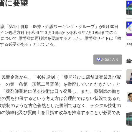
省に要望
4
5
推進会議「第1回 健康・医療・介護ワーキング・グループ」が9月30日
ン処理方針 (令和６年３月16日から令和６年7月19日までの回
」について 厚労省に再検討を要請するとした。厚労省サイドは「検
>
する必要がある」としている。
お気に入り
編
民間企業から、「40枚規制（「薬局並びに店舗販売業及び配
令」の第一条第一項第二号関係）を撤廃していただきたい」と
、「薬剤師業務に係る技術は日々発展し、また、薬剤師の働き
剤の質を担保するという考え方は合理的ではない状況であるた
0枚規制のような古色蒼然とした規制ではなく、デジタル技術の
務の効率化及び質向上を目指す改革を推進することが必要であ