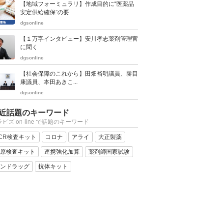
【地域フォーミュラリ】作成目的に“医薬品
安定供給確保”の要...
dgsonline
【１万字インタビュー】安川孝志薬剤管理官
に聞く
dgsonline
【社会保障のこれから】田畑裕明議員、勝目
康議員、本田あきこ...
dgsonline
近話題のキーワード
ビズ on-line で話題のキーワード
CR検査キット
コロナ
アライ
大正製薬
原検査キット
連携強化加算
薬剤師国家試験
ンドラッグ
抗体キット