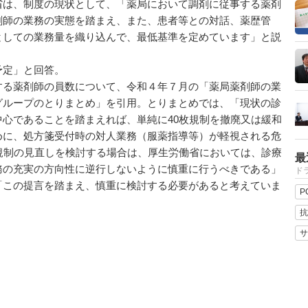
は、制度の現状として、「薬局において調剤に従事する薬剤
剤師の業務の実態を踏まえ、また、患者等との対話、薬歴管
としての業務量を織り込んで、最低基準を定めています」と説
予定」と回答。
る薬剤師の員数について、令和４年７月の「薬局薬剤師の業
グループのとりまとめ」を引用。とりまとめでは、「現状の診
心であることを踏まえれば、単純に40枚規制を撤廃又は緩和
めに、処方箋受付時の対人業務（服薬指導等）が軽視される危
規制の見直しを検討する場合は、厚生労働省においては、診療
最
務の充実の方向性に逆行しないように慎重に行うべきである」
ドラ
「この提言を踏まえ、慎重に検討する必要があると考えていま
P
抗
サ