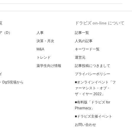
報告する事項とする。
覧
ドラビズ on-line について
ア（D）
人事
記事一覧
決算・月次
人気の記事
M&A
キーワード一覧
トレンド
運営元
薬学生向け情報
記事投稿につきまして
イ
プライバシーポリシー
・DgS現場から
■オンラインイベント「フ
ァーマシスト・オブ・
ザ・イヤー 2022」
■有料版「ドラビズ for
Pharmacy」
■ドラビズ主催イベント
お問い合わせ