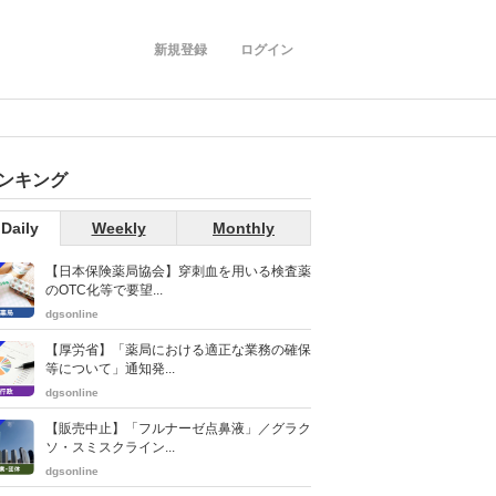
新規登録
ログイン
ンキング
Daily
Weekly
Monthly
【日本保険薬局協会】穿刺血を用いる検査薬
のOTC化等で要望...
dgsonline
【厚労省】「薬局における適正な業務の確保
等について」通知発...
dgsonline
【販売中止】「フルナーゼ点鼻液」／グラク
ソ・スミスクライン...
dgsonline