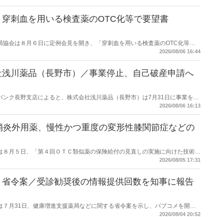
穿刺血を用いる検査薬のOTC化等で要望書
保険薬局協会は８月６日に定例会見を開き、「穿刺血を用いる検査薬のOTC化等に
薬局長宛に提出したことを説明した。
2026/08/06 16:44
社浅川薬品（長野市）／事業停止、自己破産申請へ
データバンク長野支店によると、株式会社浅川薬品（長野市）は7月31日に事業を停
った。
2026/08/06 16:13
消炎外用薬、慢性かつ重度の変形性膝関節症などの
労働省は８月５日、「第４回ＯＴＣ類似薬の保険給付の見直しの実施に向けた技術的
とめ（案）」を提示し了承した。今後、社会保障審議会医療保険部会等に報告
2026/08/05 17:31
を得る予定。
】省令案／受診勧奨後の情報提供回数を知事に報告
労働省は７月31日、健康増進支援薬局などに関する省令案を示し、パブコメを開始
当該医療機関や連携機関に対して、利用者の相談内容や薬剤及び医薬品に関す
2026/08/04 20:52