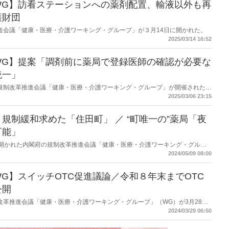
WG】訪看ステーションへの薬剤配置、輸液以外も再
護財団
改革推進会議「健康・医療・介護ワーキング・グループ」が３月14日に開かれた。
2025/03/14 16:52
WG】提案「調剤前に薬局で登録医師の確認が必要な
統一」
６日に規制改革推進会議「健康・医療・介護ワーキング・グループ」が開催された。
の提案事項、およびそれに対する令和６年10月18日から令和６年12月16日
2025/03/06 23:15
WGとしての処理方針が報告された。
規制緩和求めた「住田町」 ／ “町唯一の”薬局「夜
可能」
26日に開かれた内閣府の規制改革推進会議「健康・医療・介護ワーキング・グルー
療における円滑な薬物治療の提供について」が議題の１つとなり、岩手県気仙郡
2024/05/09 08:00
ーションへの薬剤ストックの提案がされた。同町で唯一である薬局が本紙取材
G】スイッチOTC促進議論／令和８年末までOTC
公開
府規制改革推進会議「健康・医療・介護ワーキング・グループ」（WG）が3月28日
について議論された。
2024/03/29 06:50