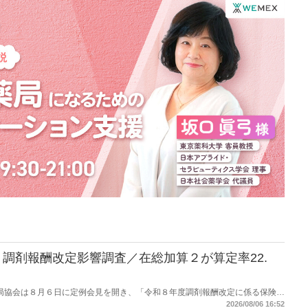
調剤報酬改定影響調査／在総加算２が算定率22.
保険薬局協会は８月６日に定例会見を開き、「令和８年度調剤報酬改定に係る保険薬
た。在宅分野では、在宅薬学総合体制加算2の算定率が22.1％から3.3％へ大
2026/08/06 16:52