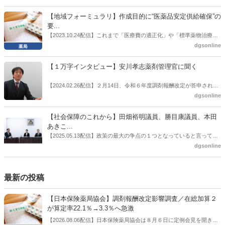
薬品流通・ＯＴＣ検討委員会副委員長の原靖明氏を交えた座談会を実
に選出した。「1区支部長」は、次期衆院選挙で神奈川1区自民党公認
施した。
候補の前提となるもの。薬剤師に関わる政策に広く・深く関わってき
【地域フォーミュラリ】作成目的に“医薬品安定供給確保”の
た同氏の復活に向けた薬剤師業界の期待には熱いものがある。不透明
要...
感の払拭できない医療・介護・障害者サービスのトリプル改定等へ
【2023.10.24配信】これまで「医療費の適正化」や「標準薬物治療の
の、薬剤師業界の強い危機感の裏返しといってもいいだろう。本稿で
推進」などが目的とされることが多かった地域フォーミュラリの作
dgsonline
は松本氏にインタビューした。
成。ここに、明らかにもう１つの理由が追加されるようになってき
た。医薬品の安定供給確保だ。10月22日に開かれた「日本フォーミュ
【１万字インタビュー】安川孝志薬剤管理官に聞く
ラリ学会学術総会」で一般演題発表した飯田下伊那薬剤師会（長野県
飯田市）は、会員薬局から安定供給確保への強い要望があったことを
【2024.02.26配信】２月14日、令和６年度調剤報酬改定が答申され
受け、安定供給確保が見込めるPPI３成分について銘柄を含めて選定
た。本紙では、厚生労働省保険局医療課・薬剤管理官の安川孝志氏
dgsonline
したとした。
に、薬局に関係する調剤報酬改定の部分についてインタビューした。
【社会保障のこれから】田畑裕明議員、勝目康議員、本田
あきこ...
【2025.05.13配信】政策の最大の争点の１つとなっていると言っても
よいのが社会保障のこれからのあり方だ。特に与党では、政府関係者
dgsonline
側の議員も多く、ある意味で決定事項の中でしか意見発信しづらい面
もある。個々の議員はどんなビジョンを描いているのか。本紙では座
談会を開いた。
最新の投稿
【日本保険薬局協会】調剤報酬改定影響調査／在総加算２
が算定率22.1％→3.3％へ急激
【2026.08.06配信】日本保険薬局協会は８月６日に定例会見を開き、