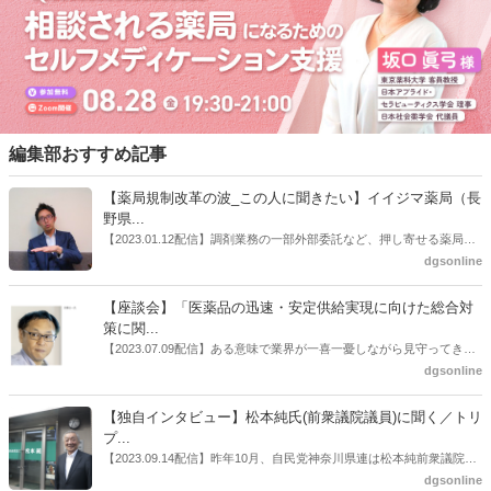
編集部おすすめ記事
【薬局規制改革の波_この人に聞きたい】イイジマ薬局（長
野県...
【2023.01.12配信】調剤業務の一部外部委託など、押し寄せる薬局業
界への規制改革の波。この規制改革の波を薬局業界はどう受け止めた
dgsonline
らいいのか。薬局業界関係者の中にも迷いがある人も少なくないので
はないだろうか。本紙ではこうした問題について、厚労省「薬局薬剤
【座談会】「医薬品の迅速・安定供給実現に向けた総合対
師の業務及び薬局の機能に関するワーキンググループ」に参考人とし
策に関...
ても出席していたイイジマ薬局（長野県上田市）開設者である飯島裕
【2023.07.09配信】ある意味で業界が一喜一憂しながら見守ってきた
也氏に聞いた。
厚労省「医薬品の迅速・安定供給実現に向けた総合対策に関する有識
dgsonline
者検討会」。10カ月にわたり13回の会議が開催され、６月12日に報告
書がとりまとめられた。ドラビズon-lineでは検討会を総括する目的で
【独自インタビュー】松本純氏(前衆議院議員)に聞く／トリ
厚労省医政局医薬産業振興・医療情報企画課長（医薬産業振興・医療
プ...
情報企画課セルフケア・セルフメディケーション推進室長併任）安藤
【2023.09.14配信】昨年10月、自民党神奈川県連は松本純前衆議院議
公一氏や青山学院大学名誉教授の三村優美子氏、 日本保険薬局協会医
員を「自民党神奈川1区」（横浜市中区・磯子区・金沢区）の支部長
dgsonline