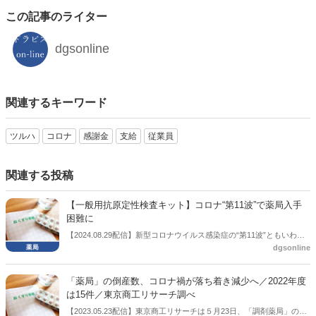
この記事のライター
dgsonline
関連するキーワード
ツルハ
コロナ
感謝金
支給
従業員
関連する投稿
【一般用抗原定性検査キット】コロナ“第11波”で薬局入手
困難に
【2024.08.29配信】新型コロナウイルス感染症の“第11波”ともいわれ
dgsonline
る感染拡大で、一般用抗原定性検査キットが不足している。日本薬剤
師会は厚生労働省に対し、不足解消に向けた措置を要望した。
「薬局」の倒産数、コロナ禍が落ち着き減少へ／2022年度
は15件／東京商工リサーチ調べ
【2023.05.23配信】東京商工リサーチは５月23日、「調剤薬局」の倒