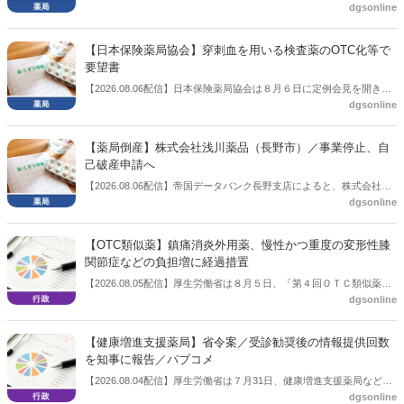
dgsonline
「令和８年度調剤報酬改定に係る保険薬局への影響」の調査結果を公
表した。在宅分野では、在宅薬学総合体制加算2の算定率が22.1％から
3.3％へ大きく低下した。
【日本保険薬局協会】穿刺血を用いる検査薬のOTC化等で
要望書
【2026.08.06配信】日本保険薬局協会は８月６日に定例会見を開き、
dgsonline
「穿刺血を用いる検査薬のOTC化等に関する要望書」を厚生労働省 医
薬局長宛に提出したことを説明した。
【薬局倒産】株式会社浅川薬品（長野市）／事業停止、自
己破産申請へ
【2026.08.06配信】帝国データバンク長野支店によると、株式会社浅
dgsonline
川薬品（長野市）は7月31日に事業を停止し、自己破産申請の準備に
入った。
【OTC類似薬】鎮痛消炎外用薬、慢性かつ重度の変形性膝
関節症などの負担増に経過措置
【2026.08.05配信】厚生労働省は８月５日、「第４回ＯＴＣ類似薬の
dgsonline
保険給付の見直しの実施に向けた技術的検討会」を開催。「中間とり
まとめ（案）」を提示し了承した。今後、社会保障審議会医療保険部
会等に報告し、令和８年秋頃を目途に結論を得る予定。
【健康増進支援薬局】省令案／受診勧奨後の情報提供回数
を知事に報告／パブコメ
【2026.08.04配信】厚生労働省は７月31日、健康増進支援薬局などに
dgsonline
関する省令案を示し、パブコメを開始した。受診勧奨を行った後に、