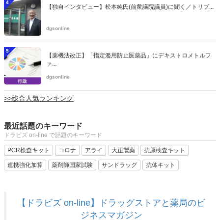
4
【独自インタビュー】松本純氏(前衆議院議員)に聞く／トリプ...
dgsonline
5
【薬機法改正】「指定濫用防止医薬品」にデキストロメトルフ
ァ...
dgsonline
>>総合人気ランキング
最近話題のキーワード
ドラビズ on-line で話題のキーワード
PCR検査キット
コロナ
アライ
大正製薬
抗原検査キット
連携強化加算
薬剤師国家試験
サンドラッグ
抗体キット
【ドラビズ on-line】ドラッグストアと薬局のビ
ジネスマガジン