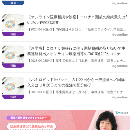
dgsonline
産件数の調査結果を公表した。コロナ禍で過去最多となる23件を記録
した2021年度からは減少し2022年度は15件だった。同社は「今後はオ
ンライン化で淘汰が加速も」と分析している。
【オンライン医療相談や診察】コロナ５類後の継続意向は5
6.8％／内閣府調査
【2023.04.20配信】内閣府は４月19日、「新型コロナウイルス感染症
dgsonline
の影響下における生活意識・行動の変化に関する調査」を公表した。
これまでにも公表しているもので前回は2022年7月22日の公表。今回
は「オンライン医療相談や診察」のコロナ５類後の継続意向は56.8％
【厚労省】コロナ５類移行に伴う調剤報酬の取り扱いで事
だった。
務連絡発出／オンライン服薬指導の“0410通知”のコロナ特
例は令和５年７月31日で終了
【2023.04.03配信】厚生労働省は３月31日、事務連絡「新型コロナウ
dgsonline
イルス感染症の感染症法上の位置づけの変更に伴う新型コロナウイル
ス感染症に係る診療報酬上の臨時的な取扱いについて」を発出した。
調剤報酬関連では、コロナ患者への調剤に関わるものでは「在宅患者
【パキロビッド®パック】３月22日から一般流通へ／国購
緊急訪問薬剤管理指導料１」（500 点）を継続するほか、店頭でのコ
入分は３月28日までの発注で配分終了
ロナ薬調剤では「服薬管理指導料」について2倍とする内容を記載。
【2023.03.15配信】厚生労働省は３月15日、事務連絡「新型コロナウ
また高齢者施設においても「在宅患者緊急訪問薬剤管理指導料１」が
dgsonline
イルス感染症における経口抗ウイルス薬（パキロビッド®パック）の
算定できる内容。加えて、オンライン服薬指導については、いわゆ
薬価収載に伴う医療機関及び薬局への配分等について（その２）（周
る“0410通知”の特例を令和５年７月 31 日をもって終了するとした。
知）」を発出。これまで国による購入・配分としていた同剤について
３月22日から一般流通が開始されることに伴い、国購入分の配分は３
月28日15時までの発注をもって終了とするとしている。