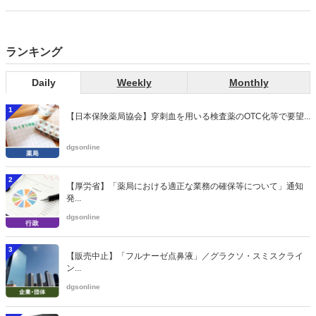
当該医療機関や連携機関に対して、利用者の相談内容や薬剤及び医薬
品に関する情報を提供した回数を知事に報告する事項とする。
ランキング
Daily
Weekly
Monthly
1
【日本保険薬局協会】穿刺血を用いる検査薬のOTC化等で要望...
dgsonline
2
【厚労省】「薬局における適正な業務の確保等について」通知
発...
dgsonline
3
【販売中止】「フルナーゼ点鼻液」／グラクソ・スミスクライ
ン...
dgsonline