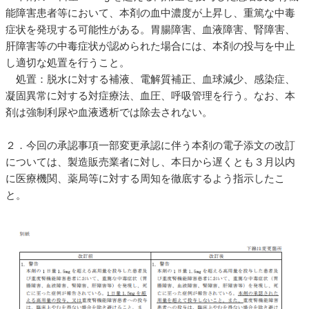
能障害患者等において、本剤の血中濃度が上昇し、重篤な中毒
症状を発現する可能性がある。胃腸障害、血液障害、腎障害、
肝障害等の中毒症状が認められた場合には、本剤の投与を中止
し適切な処置を行うこと。
処置：脱水に対する補液、電解質補正、血球減少、感染症、
凝固異常に対する対症療法、血圧、呼吸管理を行う。なお、本
剤は強制利尿や血液透析では除去されない。
２．今回の承認事項一部変更承認に伴う本剤の電子添文の改訂
については、製造販売業者に対し、本日から遅くとも３月以内
に医療機関、薬局等に対する周知を徹底するよう指示したこ
と。