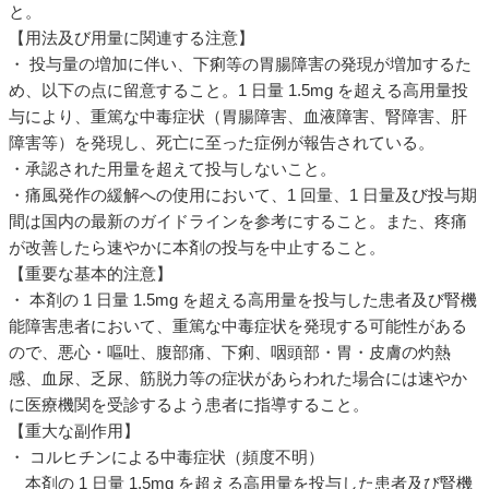
と。
【用法及び用量に関連する注意】
・ 投与量の増加に伴い、下痢等の胃腸障害の発現が増加するた
め、以下の点に留意すること。1 日量 1.5mg を超える高用量投
与により、重篤な中毒症状（胃腸障害、血液障害、腎障害、肝
障害等）を発現し、死亡に至った症例が報告されている。
・承認された用量を超えて投与しないこと。
・痛風発作の緩解への使用において、1 回量、1 日量及び投与期
間は国内の最新のガイドラインを参考にすること。また、疼痛
が改善したら速やかに本剤の投与を中止すること。
【重要な基本的注意】
・ 本剤の 1 日量 1.5mg を超える高用量を投与した患者及び腎機
能障害患者において、重篤な中毒症状を発現する可能性がある
ので、悪心・嘔吐、腹部痛、下痢、咽頭部・胃・皮膚の灼熱
感、血尿、乏尿、筋脱力等の症状があらわれた場合には速やか
に医療機関を受診するよう患者に指導すること。
【重大な副作用】
・ コルヒチンによる中毒症状（頻度不明）
本剤の 1 日量 1.5mg を超える高用量を投与した患者及び腎機