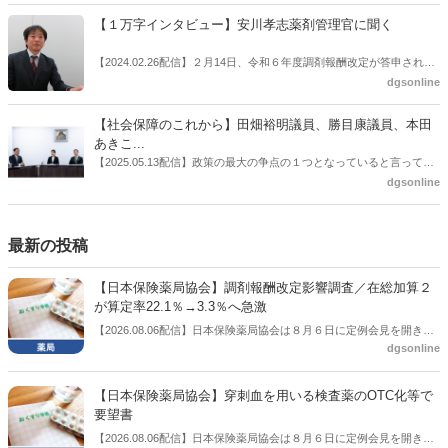
た。医薬品の安定供給確保だ。10月22日に開かれた「日本フォーミュ
【１万字インタビュー】安川孝志薬剤管理官に聞く
ラリ学会学術総会」で一般演題発表した飯田下伊那薬剤師会（長野県
飯田市）は、会員薬局から安定供給確保への強い要望があったことを
【2024.02.26配信】２月14日、令和６年度調剤報酬改定が答申され
受け、安定供給確保が見込めるPPI３成分について銘柄を含めて選定
た。本紙では、厚生労働省保険局医療課・薬剤管理官の安川孝志氏
dgsonline
したとした。
に、薬局に関係する調剤報酬改定の部分についてインタビューした。
【社会保障のこれから】田畑裕明議員、勝目康議員、本田
あきこ...
【2025.05.13配信】政策の最大の争点の１つとなっていると言っても
よいのが社会保障のこれからのあり方だ。特に与党では、政府関係者
dgsonline
側の議員も多く、ある意味で決定事項の中でしか意見発信しづらい面
もある。個々の議員はどんなビジョンを描いているのか。本紙では座
談会を開いた。
最新の投稿
【日本保険薬局協会】調剤報酬改定影響調査／在総加算２
が算定率22.1％→3.3％へ急激
【2026.08.06配信】日本保険薬局協会は８月６日に定例会見を開き、
dgsonline
「令和８年度調剤報酬改定に係る保険薬局への影響」の調査結果を公
表した。在宅分野では、在宅薬学総合体制加算2の算定率が22.1％から
3.3％へ大きく低下した。
【日本保険薬局協会】穿刺血を用いる検査薬のOTC化等で
要望書
【2026.08.06配信】日本保険薬局協会は８月６日に定例会見を開き、