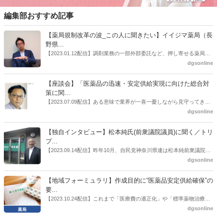
編集部おすすめ記事
【薬局規制改革の波_この人に聞きたい】イイジマ薬局（長
野県...
【2023.01.12配信】調剤業務の一部外部委託など、押し寄せる薬局業
界への規制改革の波。この規制改革の波を薬局業界はどう受け止めた
dgsonline
らいいのか。薬局業界関係者の中にも迷いがある人も少なくないので
はないだろうか。本紙ではこうした問題について、厚労省「薬局薬剤
【座談会】「医薬品の迅速・安定供給実現に向けた総合対
師の業務及び薬局の機能に関するワーキンググループ」に参考人とし
策に関...
ても出席していたイイジマ薬局（長野県上田市）開設者である飯島裕
【2023.07.09配信】ある意味で業界が一喜一憂しながら見守ってきた
也氏に聞いた。
厚労省「医薬品の迅速・安定供給実現に向けた総合対策に関する有識
dgsonline
者検討会」。10カ月にわたり13回の会議が開催され、６月12日に報告
書がとりまとめられた。ドラビズon-lineでは検討会を総括する目的で
【独自インタビュー】松本純氏(前衆議院議員)に聞く／トリ
厚労省医政局医薬産業振興・医療情報企画課長（医薬産業振興・医療
プ...
情報企画課セルフケア・セルフメディケーション推進室長併任）安藤
【2023.09.14配信】昨年10月、自民党神奈川県連は松本純前衆議院議
公一氏や青山学院大学名誉教授の三村優美子氏、 日本保険薬局協会医
員を「自民党神奈川1区」（横浜市中区・磯子区・金沢区）の支部長
dgsonline
薬品流通・ＯＴＣ検討委員会副委員長の原靖明氏を交えた座談会を実
に選出した。「1区支部長」は、次期衆院選挙で神奈川1区自民党公認
施した。
候補の前提となるもの。薬剤師に関わる政策に広く・深く関わってき
【地域フォーミュラリ】作成目的に“医薬品安定供給確保”の
た同氏の復活に向けた薬剤師業界の期待には熱いものがある。不透明
要...
感の払拭できない医療・介護・障害者サービスのトリプル改定等へ
【2023.10.24配信】これまで「医療費の適正化」や「標準薬物治療の
の、薬剤師業界の強い危機感の裏返しといってもいいだろう。本稿で
推進」などが目的とされることが多かった地域フォーミュラリの作
dgsonline
は松本氏にインタビューした。
成。ここに、明らかにもう１つの理由が追加されるようになってき