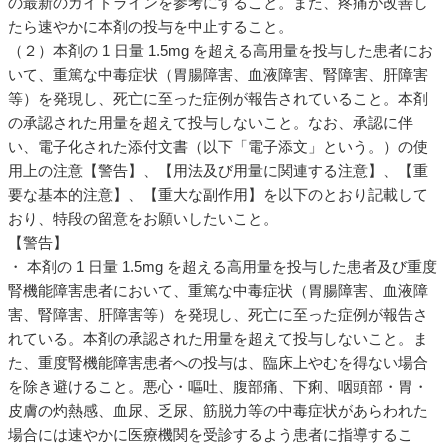
の最新のガイドラインを参考にすること。また、疼痛が改善し
たら速やかに本剤の投与を中止すること。
（２）本剤の 1 日量 1.5mg を超える高用量を投与した患者にお
いて、重篤な中毒症状（胃腸障害、血液障害、腎障害、肝障害
等）を発現し、死亡に至った症例が報告されていること。本剤
の承認された用量を超えて投与しないこと。なお、承認に伴
い、電子化された添付文書（以下「電子添文」という。）の使
用上の注意【警告】、【用法及び用量に関連する注意】、【重
要な基本的注意】、【重大な副作用】を以下のとおり記載して
おり、特段の留意をお願いしたいこと。
【警告】
・ 本剤の 1 日量 1.5mg を超える高用量を投与した患者及び重度
腎機能障害患者において、重篤な中毒症状（胃腸障害、血液障
害、腎障害、肝障害等）を発現し、死亡に至った症例が報告さ
れている。本剤の承認された用量を超えて投与しないこと。ま
た、重度腎機能障害患者への投与は、臨床上やむを得ない場合
を除き避けること。悪心・嘔吐、腹部痛、下痢、咽頭部・胃・
皮膚の灼熱感、血尿、乏尿、筋脱力等の中毒症状があらわれた
場合には速やかに医療機関を受診するよう患者に指導するこ