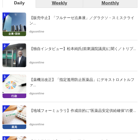
Daily
Weekly
Monthly
1
【販売中止】「フルナーゼ点鼻液」／グラクソ・スミスクライ
ン...
dgsonline
2
【独自インタビュー】松本純氏(前衆議院議員)に聞く／トリプ...
dgsonline
3
【薬機法改正】「指定濫用防止医薬品」にデキストロメトルフ
ァ...
dgsonline
4
【地域フォーミュラリ】作成目的に“医薬品安定供給確保”の要...
dgsonline
5