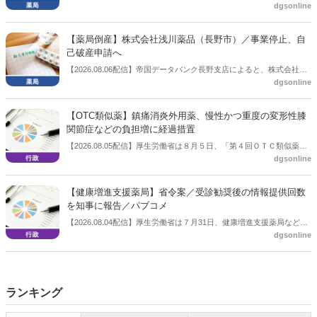
dgsonline
「穿刺血を用いる検査薬のOTC化等に関する要望書」を厚生労働省 医
薬局長宛に提出したことを説明した。
【薬局倒産】株式会社浅川薬品（長野市）／事業停止、自
己破産申請へ
【2026.08.06配信】帝国データバンク長野支店によると、株式会社浅
dgsonline
川薬品（長野市）は7月31日に事業を停止し、自己破産申請の準備に
入った。
【OTC類似薬】鎮痛消炎外用薬、慢性かつ重度の変形性膝
関節症などの負担増に経過措置
【2026.08.05配信】厚生労働省は８月５日、「第４回ＯＴＣ類似薬の
dgsonline
保険給付の見直しの実施に向けた技術的検討会」を開催。「中間とり
まとめ（案）」を提示し了承した。今後、社会保障審議会医療保険部
会等に報告し、令和８年秋頃を目途に結論を得る予定。
【健康増進支援薬局】省令案／受診勧奨後の情報提供回数
を知事に報告／パブコメ
【2026.08.04配信】厚生労働省は７月31日、健康増進支援薬局などに
dgsonline
関する省令案を示し、パブコメを開始した。受診勧奨を行った後に、
当該医療機関や連携機関に対して、利用者の相談内容や薬剤及び医薬
品に関する情報を提供した回数を知事に報告する事項とする。
ランキング