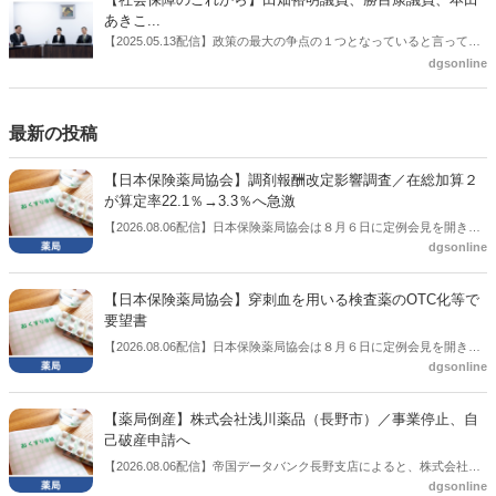
あきこ...
【2025.05.13配信】政策の最大の争点の１つとなっていると言っても
よいのが社会保障のこれからのあり方だ。特に与党では、政府関係者
dgsonline
側の議員も多く、ある意味で決定事項の中でしか意見発信しづらい面
もある。個々の議員はどんなビジョンを描いているのか。本紙では座
談会を開いた。
最新の投稿
【日本保険薬局協会】調剤報酬改定影響調査／在総加算２
が算定率22.1％→3.3％へ急激
【2026.08.06配信】日本保険薬局協会は８月６日に定例会見を開き、
dgsonline
「令和８年度調剤報酬改定に係る保険薬局への影響」の調査結果を公
表した。在宅分野では、在宅薬学総合体制加算2の算定率が22.1％から
3.3％へ大きく低下した。
【日本保険薬局協会】穿刺血を用いる検査薬のOTC化等で
要望書
【2026.08.06配信】日本保険薬局協会は８月６日に定例会見を開き、
dgsonline
「穿刺血を用いる検査薬のOTC化等に関する要望書」を厚生労働省 医
薬局長宛に提出したことを説明した。
【薬局倒産】株式会社浅川薬品（長野市）／事業停止、自
己破産申請へ
【2026.08.06配信】帝国データバンク長野支店によると、株式会社浅
dgsonline
川薬品（長野市）は7月31日に事業を停止し、自己破産申請の準備に