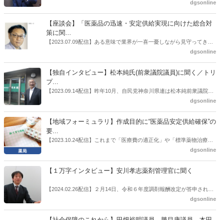
界への規制改革の波。この規制改革の波を薬局業界はどう受け止めた
dgsonline
らいいのか。薬局業界関係者の中にも迷いがある人も少なくないので
はないだろうか。本紙ではこうした問題について、厚労省「薬局薬剤
【座談会】「医薬品の迅速・安定供給実現に向けた総合対
師の業務及び薬局の機能に関するワーキンググループ」に参考人とし
策に関...
ても出席していたイイジマ薬局（長野県上田市）開設者である飯島裕
【2023.07.09配信】ある意味で業界が一喜一憂しながら見守ってきた
也氏に聞いた。
厚労省「医薬品の迅速・安定供給実現に向けた総合対策に関する有識
dgsonline
者検討会」。10カ月にわたり13回の会議が開催され、６月12日に報告
書がとりまとめられた。ドラビズon-lineでは検討会を総括する目的で
【独自インタビュー】松本純氏(前衆議院議員)に聞く／トリ
厚労省医政局医薬産業振興・医療情報企画課長（医薬産業振興・医療
プ...
情報企画課セルフケア・セルフメディケーション推進室長併任）安藤
【2023.09.14配信】昨年10月、自民党神奈川県連は松本純前衆議院議
公一氏や青山学院大学名誉教授の三村優美子氏、 日本保険薬局協会医
員を「自民党神奈川1区」（横浜市中区・磯子区・金沢区）の支部長
dgsonline
薬品流通・ＯＴＣ検討委員会副委員長の原靖明氏を交えた座談会を実
に選出した。「1区支部長」は、次期衆院選挙で神奈川1区自民党公認
施した。
候補の前提となるもの。薬剤師に関わる政策に広く・深く関わってき
【地域フォーミュラリ】作成目的に“医薬品安定供給確保”の
た同氏の復活に向けた薬剤師業界の期待には熱いものがある。不透明
要...
感の払拭できない医療・介護・障害者サービスのトリプル改定等へ
【2023.10.24配信】これまで「医療費の適正化」や「標準薬物治療の
の、薬剤師業界の強い危機感の裏返しといってもいいだろう。本稿で
推進」などが目的とされることが多かった地域フォーミュラリの作
dgsonline
は松本氏にインタビューした。
成。ここに、明らかにもう１つの理由が追加されるようになってき
た。医薬品の安定供給確保だ。10月22日に開かれた「日本フォーミュ
【１万字インタビュー】安川孝志薬剤管理官に聞く
ラリ学会学術総会」で一般演題発表した飯田下伊那薬剤師会（長野県
飯田市）は、会員薬局から安定供給確保への強い要望があったことを
【2024.02.26配信】２月14日、令和６年度調剤報酬改定が答申され
受け、安定供給確保が見込めるPPI３成分について銘柄を含めて選定
た。本紙では、厚生労働省保険局医療課・薬剤管理官の安川孝志氏
dgsonline
したとした。
に、薬局に関係する調剤報酬改定の部分についてインタビューした。
【社会保障のこれから】田畑裕明議員、勝目康議員、本田