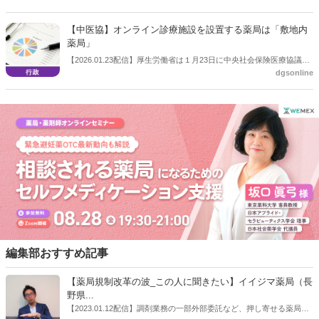
とした。項目を列記するもので点数は未定。後発薬調剤体制加算を廃
止し、医薬品の安定供給体制評価を新設するとした。
【中医協】オンライン診療施設を設置する薬局は「敷地内
薬局」
【2026.01.23配信】厚生労働省は１月23日に中央社会保険医療協議会
dgsonline
（中医協）総会を開き、「個別改定項目について（その１）」を議題
とした。項目を列記するもので点数は未定。保険薬局と同一敷地内に
おいてオンライン診療受診施設を設置する場合、当該保険薬局は敷地
内薬局が算定する「特別調剤基本料Ａ」を算定するとした。
編集部おすすめ記事
【薬局規制改革の波_この人に聞きたい】イイジマ薬局（長
野県...
【2023.01.12配信】調剤業務の一部外部委託など、押し寄せる薬局業