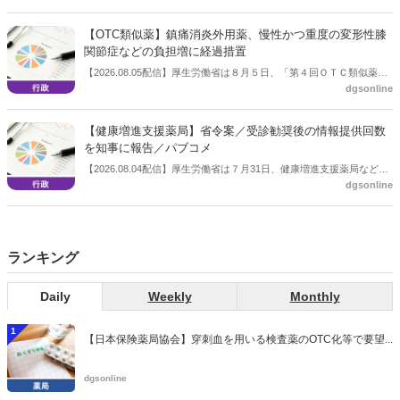
入った。
【OTC類似薬】鎮痛消炎外用薬、慢性かつ重度の変形性膝
関節症などの負担増に経過措置
【2026.08.05配信】厚生労働省は８月５日、「第４回ＯＴＣ類似薬の
dgsonline
保険給付の見直しの実施に向けた技術的検討会」を開催。「中間とり
まとめ（案）」を提示し了承した。今後、社会保障審議会医療保険部
会等に報告し、令和８年秋頃を目途に結論を得る予定。
【健康増進支援薬局】省令案／受診勧奨後の情報提供回数
を知事に報告／パブコメ
【2026.08.04配信】厚生労働省は７月31日、健康増進支援薬局などに
dgsonline
関する省令案を示し、パブコメを開始した。受診勧奨を行った後に、
当該医療機関や連携機関に対して、利用者の相談内容や薬剤及び医薬
品に関する情報を提供した回数を知事に報告する事項とする。
ランキング
Daily
Weekly
Monthly
1
【日本保険薬局協会】穿刺血を用いる検査薬のOTC化等で要望...
dgsonline