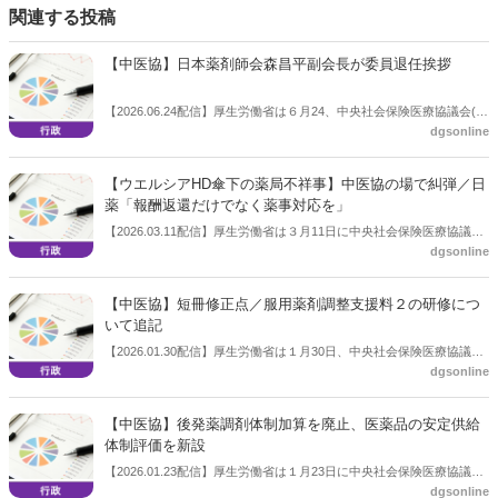
関連する投稿
【中医協】日本薬剤師会森昌平副会長が委員退任挨拶
【2026.06.24配信】厚生労働省は６月24、中央社会保険医療協議会(中
dgsonline
医協)を開いた。この中で、同日付けで委員を退任する日本薬剤師会副
会長の森昌平氏が退任に際し挨拶をした。
【ウエルシアHD傘下の薬局不祥事】中医協の場で糾弾／日
薬「報酬返還だけでなく薬事対応を」
【2026.03.11配信】厚生労働省は３月11日に中央社会保険医療協議会
dgsonline
（中医協）総会を開いた。この中で日本薬剤師会副会長の森昌平氏
は、ウエルシアホールディングスのグループ会社であるコクミンの不
祥事について特別にコメントし、「報酬返還だけでなく薬事上の対応
【中医協】短冊修正点／服用薬剤調整支援料２の研修につ
を」と求めた。
いて追記
【2026.01.30配信】厚生労働省は１月30日、中央社会保険医療協議会
dgsonline
（中医協）総会を開き、次期調剤報酬改定の個別改定項目、いわゆる
短冊の修正点を議題とした。調剤報酬に関しては、服用薬剤調整支援
料２の研修について追記した。
【中医協】後発薬調剤体制加算を廃止、医薬品の安定供給
体制評価を新設
【2026.01.23配信】厚生労働省は１月23日に中央社会保険医療協議会
dgsonline
（中医協）総会を開き、「個別改定項目について（その１）」を議題