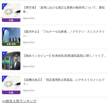
2
【厚労省】「薬局における適正な業務の確保等について」通知
発...
dgsonline
3
【販売中止】「フルナーゼ点鼻液」／グラクソ・スミスクライ
ン...
dgsonline
4
【独自インタビュー】松本純氏(前衆議院議員)に聞く／トリプ...
dgsonline
5
【薬機法改正】「指定濫用防止医薬品」にデキストロメトルフ
ァ...
dgsonline
>>総合人気ランキング