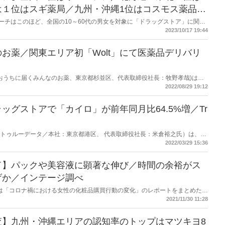
は１位はスギ薬局／九州・沖縄1位はコスモス薬品／
NEリサーチはこのほど、全国の10～60代の男女を対象に「ドラッグストア」に関す
チェーン店のドラッグストア1位は「ウエルシア」、2位「マツモトキヨシ」、
2023/10/17 19:44
お薬／関東エリア初「Wolt」にて医薬品デリバリ
名：おうちに届くみんなのお薬、東京都杉並区、代表取締役社長：牧野孝哉)は、9
(※)を対象に、Wolt Japan株式会社が展開するデリバリーサービス
2022/08/29 19:12
エリア初となるOTC医薬品、日用品、化粧品等約1500種類のデリバリーを開始し
に》 高齢化に伴い日常の買い物に困難をきたす買い物困難者の増加が社会問
ッグストアで「カイロ」が前年同月比64.5%増／Tr
べく、今後需要が拡大する「即時配達」にて、地域の方への買い物不便を解消
フメディケーションの推進をサポートしてまいります。
e Data（トゥルーデータ／本社：東京都港区、 代表取締役社長：米倉裕之氏）は、同
ストア等における2022年2月の売り上げ伸長カテゴリを発表した。２月は前
2022/03/29 15:36
ロ」など、体が温まる商材の売り上げが伸長したという。
ド】パックや美容液に顕著な伸び／時間の余裕がス
げか／インテージ調べ
テージは「コロナ禍における女性の化粧品購買行動の変化」のレポートをまとめた。
品市場規模は依然としてコロナ前の水準には戻っていないものの、回復の兆しが
2021/11/30 11:28
けられた。若年や中年層では、パックや美容液に顕著な伸びがみられた。コロ
シャルケアニーズを押し上げた可能性がある。
査】九州・沖縄エリアの認知率のトップはマツキヨ8