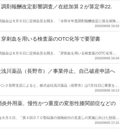
調剤報酬改定影響調査／在総加算２が算定率22.
保険薬局協会は８月６日に定例会見を開き、「令和８年度調剤報酬改定に係る保険薬
た。在宅分野では、在宅薬学総合体制加算2の算定率が22.1％から3.3％へ大
2026/08/06 16:52
穿刺血を用いる検査薬のOTC化等で要望書
保険薬局協会は８月６日に定例会見を開き、「穿刺血を用いる検査薬のOTC化等に
薬局長宛に提出したことを説明した。
2026/08/06 16:44
社浅川薬品（長野市）／事業停止、自己破産申請へ
データバンク長野支店によると、株式会社浅川薬品（長野市）は7月31日に事業を停
った。
2026/08/06 16:13
消炎外用薬、慢性かつ重度の変形性膝関節症などの
労働省は８月５日、「第４回ＯＴＣ類似薬の保険給付の見直しの実施に向けた技術的
とめ（案）」を提示し了承した。今後、社会保障審議会医療保険部会等に報告
2026/08/05 17:31
を得る予定。