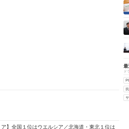
最
ドラ
P
抗
サ
トア】全国１位はウエルシア／北海道・東北１位は