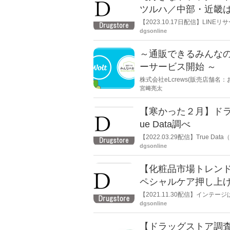
ツルハ／中部・近畿
LINEリサーチ
【2023.10.17日配信】LI
る調査を実施した。一番好きな
dgsonline
３位「スギ薬局」だった。
～通販できるみんなの
ーサービス開始 ～
株式会社eLcrews(販売店舗
月1日(木)より東京都杉並区エリア
宮﨑亮太
「Wolt(ウォルト)」にて関東
ます。 《買い物困難者の手助け
【寒かった２月】ドラ
題化しており、それらを解決す
し豊かな生活のサポート・セル
ue Data調べ
【2022.03.29配信】Tru
社の統計データをもとにドラッグ
dgsonline
年同月と比べ、「使い捨てカイ
【化粧品市場トレン
ペシャルケア押し上
【2021.11.30配信】イン
それによると、1～7月の化粧
dgsonline
ある。また、プラス材料も見受
ナ禍による時間的な余裕がスペ
【ドラッグストア調