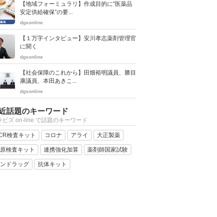
【地域フォーミュラリ】作成目的に“医薬品
安定供給確保”の要...
dgsonline
【１万字インタビュー】安川孝志薬剤管理官
に聞く
dgsonline
【社会保障のこれから】田畑裕明議員、勝目
康議員、本田あきこ...
dgsonline
近話題のキーワード
ビズ on-line で話題のキーワード
CR検査キット
コロナ
アライ
大正製薬
原検査キット
連携強化加算
薬剤師国家試験
ンドラッグ
抗体キット