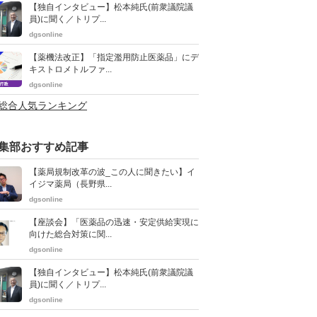
【独自インタビュー】松本純氏(前衆議院議
員)に聞く／トリプ...
dgsonline
【薬機法改正】「指定濫用防止医薬品」にデ
キストロメトルファ...
dgsonline
>総合人気ランキング
集部おすすめ記事
【薬局規制改革の波_この人に聞きたい】イ
イジマ薬局（長野県...
dgsonline
【座談会】「医薬品の迅速・安定供給実現に
向けた総合対策に関...
dgsonline
【独自インタビュー】松本純氏(前衆議院議
員)に聞く／トリプ...
dgsonline