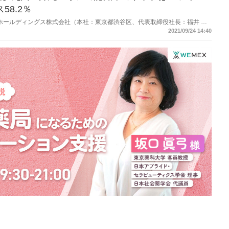
58.2％
パクトホールディングス株式会社（本社：東京都渋谷区、代表取締役社長：福井 康
RJCリサーチ（本社：東京都渋谷区、代表取締役社長：山下 光雄氏）は、
2021/09/24 14:40
INEユーザーを対象にドラッグストアのブランド浸透調査を実施した。九州・沖
トキヨシ84.6%で、２位はコスモス薬品で58.2％だった。