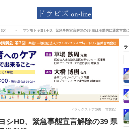
（D）
マツモトキヨシHD、緊急事態宣言解除の39 県は段階的に通常営業
ラ
1
2
ドラッグストア(68)
営業(5)
3
ヨシHD、緊急事態宣言解除の39 県