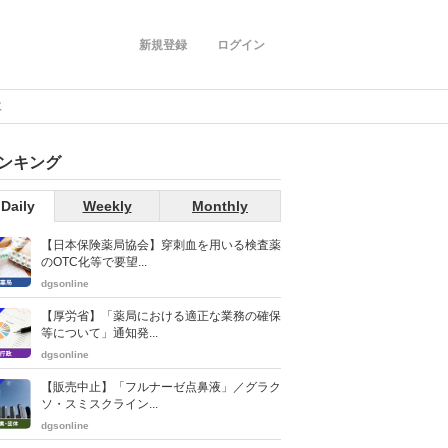
新規登録
ログイン
に
ンキング
Daily
Weekly
Monthly
【日本保険薬局協会】穿刺血を用いる検査薬
のOTC化等で要望...
dgsonline
【厚労省】「薬局における適正な業務の確保
等について」通知発...
dgsonline
【販売中止】「フルナーゼ点鼻液」／グラク
ソ・スミスクライン...
dgsonline