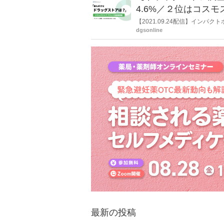
4.6%／２位はコスモス
【2021.09.24配信】イン
夫、東証マザーズ）の完全子会社
dgsonline
日本全国の13～59歳男女のL
縄エリアの認知率のトップはマツモ
最新の投稿