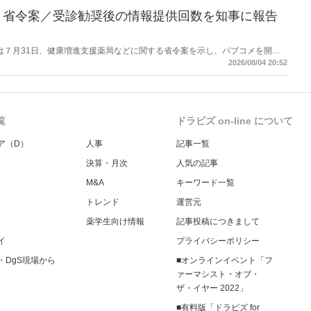
】省令案／受診勧奨後の情報提供回数を知事に報告
労働省は７月31日、健康増進支援薬局などに関する省令案を示し、パブコメを開始
当該医療機関や連携機関に対して、利用者の相談内容や薬剤及び医薬品に関す
2026/08/04 20:52
報告する事項とする。
覧
ドラビズ on-line について
ア（D）
人事
記事一覧
決算・月次
人気の記事
M&A
キーワード一覧
トレンド
運営元
薬学生向け情報
記事投稿につきまして
イ
プライバシーポリシー
・DgS現場から
■オンラインイベント「フ
ァーマシスト・オブ・
ザ・イヤー 2022」
■有料版「ドラビズ for