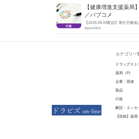
【健康増進支援薬局
／パブコメ
【2026.08.04配信】厚生
した。受診勧奨を行った後に、
dgsonline
る情報を提供した回数を知事に
カテゴリ一
ドラッグスト
薬局（P)
企業・団体
製品
行政
解説・エッセ
【投稿】薬局