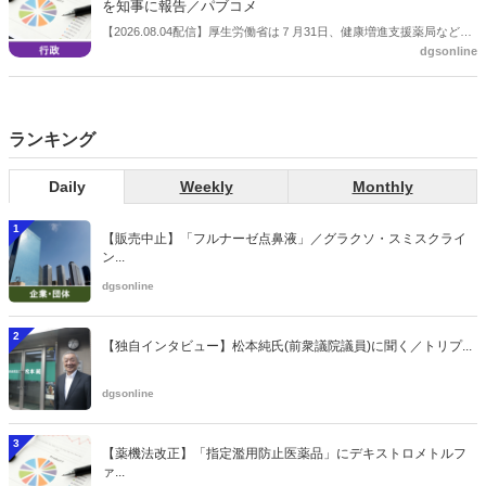
を知事に報告／パブコメ
【2026.08.04配信】厚生労働省は７月31日、健康増進支援薬局などに
dgsonline
関する省令案を示し、パブコメを開始した。受診勧奨を行った後に、
当該医療機関や連携機関に対して、利用者の相談内容や薬剤及び医薬
品に関する情報を提供した回数を知事に報告する事項とする。
ランキング
Daily
Weekly
Monthly
1
【販売中止】「フルナーゼ点鼻液」／グラクソ・スミスクライ
ン...
dgsonline
2
【独自インタビュー】松本純氏(前衆議院議員)に聞く／トリプ...
dgsonline
3
【薬機法改正】「指定濫用防止医薬品」にデキストロメトルフ
ァ...