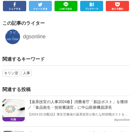
この記事のライター
dgsonline
関連するキーワード
キリン堂
人事
関連する投稿
【薬系技官の人事2024春】消費者庁「新設ポスト」を獲得
／「食品衛生・技術審議官」に中山医療機器課長
【2024.03.26配信】厚生労働省の薬系技官が新たな幹部職ポストを獲
dgsonline
得した。４月１日付で消費者庁に新設される「食品衛生・技術審議
官」に、医薬局医療機器審査管理課の中山智紀課長が抜擢された。
（医薬コラムニスト/ジャーナリスト 玉田慎二）