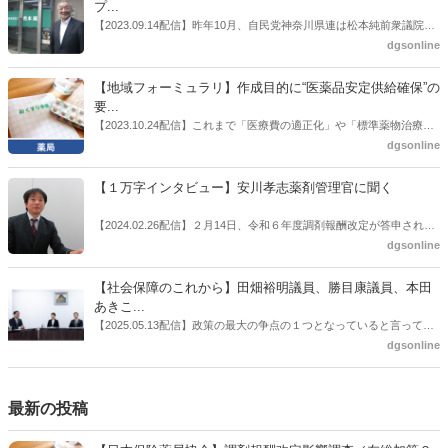
厚労省医政局医薬産業振興・医療情報企画課長（医薬産業振興・医療
プ...
情報企画課セルフケア・セルフメディケーション推進室長併任）安藤
【2023.09.14配信】昨年10月、自民党神奈川県連は松本純前衆議院議
公一氏や青山学院大学名誉教授の三村優美子氏、 日本保険薬局協会医
員を「自民党神奈川1区」（横浜市中区・磯子区・金沢区）の支部長
dgsonline
薬品流通・ＯＴＣ検討委員会副委員長の原靖明氏を交えた座談会を実
に選出した。「1区支部長」は、次期衆院選挙で神奈川1区自民党公認
施した。
候補の前提となるもの。薬剤師に関わる政策に広く・深く関わってき
【地域フォーミュラリ】作成目的に“医薬品安定供給確保”の
た同氏の復活に向けた薬剤師業界の期待には熱いものがある。不透明
要...
感の払拭できない医療・介護・障害者サービスのトリプル改定等へ
【2023.10.24配信】これまで「医療費の適正化」や「標準薬物治療の
の、薬剤師業界の強い危機感の裏返しといってもいいだろう。本稿で
推進」などが目的とされることが多かった地域フォーミュラリの作
dgsonline
は松本氏にインタビューした。
成。ここに、明らかにもう１つの理由が追加されるようになってき
た。医薬品の安定供給確保だ。10月22日に開かれた「日本フォーミュ
【１万字インタビュー】安川孝志薬剤管理官に聞く
ラリ学会学術総会」で一般演題発表した飯田下伊那薬剤師会（長野県
飯田市）は、会員薬局から安定供給確保への強い要望があったことを
【2024.02.26配信】２月14日、令和６年度調剤報酬改定が答申され
受け、安定供給確保が見込めるPPI３成分について銘柄を含めて選定
た。本紙では、厚生労働省保険局医療課・薬剤管理官の安川孝志氏
dgsonline
したとした。
に、薬局に関係する調剤報酬改定の部分についてインタビューした。
【社会保障のこれから】田畑裕明議員、勝目康議員、本田
あきこ...
【2025.05.13配信】政策の最大の争点の１つとなっていると言っても
よいのが社会保障のこれからのあり方だ。特に与党では、政府関係者
dgsonline
側の議員も多く、ある意味で決定事項の中でしか意見発信しづらい面
もある。個々の議員はどんなビジョンを描いているのか。本紙では座
談会を開いた。
最新の投稿