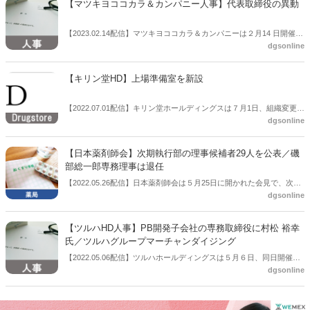
【マツキヨココカラ＆カンパニー人事】代表取締役の異動
【2023.02.14配信】マツキヨココカラ＆カンパニーは２月14 日開催の
dgsonline
取締役会において、2023年４月１日付で、同社代表取締役の異動など
について、決議したと公表した。
【キリン堂HD】上場準備室を新設
【2022.07.01配信】キリン堂ホールディングスは７月1日、組織変更お
dgsonline
よび人事異動を公表した。
【日本薬剤師会】次期執行部の理事候補者29人を公表／磯
部総一郎専務理事は退任
【2022.05.26配信】日本薬剤師会は５月25日に開かれた会見で、次期
dgsonline
執行部の理事候補者29人を公表した。磯部総一郎専務理事が退任する
ほか、現職では東京都薬剤師会会長を務める永田泰造氏などが退任す
る。東京都薬剤師会からは新メンバーとして女性の小林百代氏が理事
【ツルハHD人事】PB開発子会社の専務取締役に村松 裕幸
候補者となっている。
氏／ツルハグループマーチャンダイジング
【2022.05.06配信】ツルハホールディングスは５月６日、同日開催の
dgsonline
取締役会において、同社子会社の組織変更および人事異動を決定し
た。PB開発などを手掛けている子会社のツルハグループマーチャンダ
イジング社の専務取締役に、村松 裕幸氏が就く。