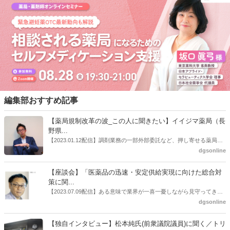
編集部おすすめ記事
【薬局規制改革の波_この人に聞きたい】イイジマ薬局（長
野県...
【2023.01.12配信】調剤業務の一部外部委託など、押し寄せる薬局業
界への規制改革の波。この規制改革の波を薬局業界はどう受け止めた
dgsonline
らいいのか。薬局業界関係者の中にも迷いがある人も少なくないので
はないだろうか。本紙ではこうした問題について、厚労省「薬局薬剤
【座談会】「医薬品の迅速・安定供給実現に向けた総合対
師の業務及び薬局の機能に関するワーキンググループ」に参考人とし
策に関...
ても出席していたイイジマ薬局（長野県上田市）開設者である飯島裕
【2023.07.09配信】ある意味で業界が一喜一憂しながら見守ってきた
也氏に聞いた。
厚労省「医薬品の迅速・安定供給実現に向けた総合対策に関する有識
dgsonline
者検討会」。10カ月にわたり13回の会議が開催され、６月12日に報告
書がとりまとめられた。ドラビズon-lineでは検討会を総括する目的で
【独自インタビュー】松本純氏(前衆議院議員)に聞く／トリ