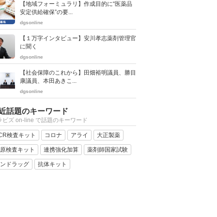
【地域フォーミュラリ】作成目的に“医薬品
安定供給確保”の要...
dgsonline
【１万字インタビュー】安川孝志薬剤管理官
に聞く
dgsonline
【社会保障のこれから】田畑裕明議員、勝目
康議員、本田あきこ...
dgsonline
近話題のキーワード
ビズ on-line で話題のキーワード
CR検査キット
コロナ
アライ
大正製薬
原検査キット
連携強化加算
薬剤師国家試験
ンドラッグ
抗体キット