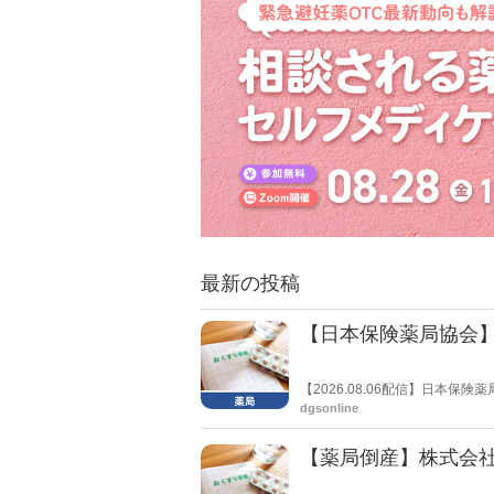
最新の投稿
【日本保険薬局協会】
【2026.08.06配信】日本
関する要望書」を厚生労働省 医
dgsonline
【薬局倒産】株式会