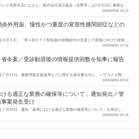
データバンク長野支店によると、株式会社浅川薬品（長野市）は7月31日に事業を停
った。
2026/08/06 16:13
消炎外用薬、慢性かつ重度の変形性膝関節症などの
労働省は８月５日、「第４回ＯＴＣ類似薬の保険給付の見直しの実施に向けた技術的
とめ（案）」を提示し了承した。今後、社会保障審議会医療保険部会等に報告
2026/08/05 17:31
を得る予定。
】省令案／受診勧奨後の情報提供回数を知事に報告
労働省は７月31日、健康増進支援薬局などに関する省令案を示し、パブコメを開始
当該医療機関や連携機関に対して、利用者の相談内容や薬剤及び医薬品に関す
2026/08/04 20:52
報告する事項とする。
おける適正な業務の確保等について」通知発出／管
務事案発生受け
労働省は７月30日、通知「薬局における適正な業務の確保等について」を発出し
2026/08/04 20:15