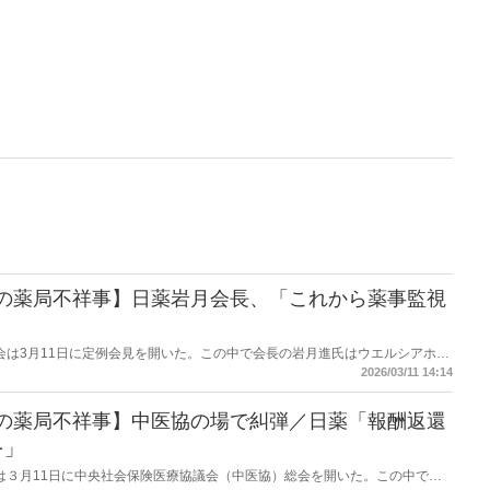
下の薬局不祥事】日薬岩月会長、「これから薬事監視
薬剤師会は3月11日に定例会見を開いた。この中で会長の岩月進氏はウエルシアホー
における薬局不祥事について言及し、「おそらくこれから地元の厚生局などか
2026/03/11 14:14
ができているかどうかを確認されると思う」と予測した。根本的な原因に人手
考え。
下の薬局不祥事】中医協の場で糾弾／日薬「報酬返還
を」
労働省は３月11日に中央社会保険医療協議会（中医協）総会を開いた。この中で日