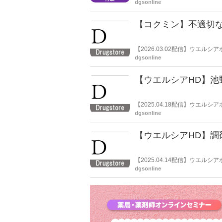
本薬剤師会副会長の森昌平氏は
dgsonline
て特別にコメントし、「報酬返
【コクミン】不適切
【2026.03.02配信】ウエ
クミン（大阪市住之江区、代表
dgsonline
お詫び」を公表した。
【ウエルシアHD】池
【2025.04.18配信】ウエ
知らせを公表した。
dgsonline
【ウエルシアHD】調剤
【2025.04.14配信】ウエル
dgsonline