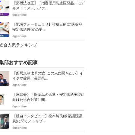
【薬機法改正】「指定濫用防止医薬品」にデ
キストロメトルファ...
dgsonline
【地域フォーミュラリ】作成目的に“医薬品
安定供給確保”の要...
dgsonline
>総合人気ランキング
集部おすすめ記事
【薬局規制改革の波_この人に聞きたい】イ
イジマ薬局（長野県...
dgsonline
【座談会】「医薬品の迅速・安定供給実現に
向けた総合対策に関...
dgsonline
【独自インタビュー】松本純氏(前衆議院議
員)に聞く／トリプ...
dgsonline