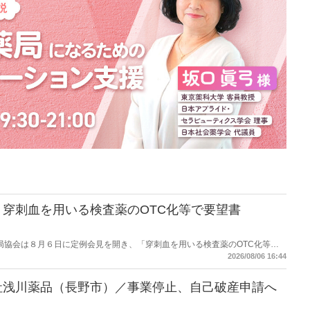
穿刺血を用いる検査薬のOTC化等で要望書
保険薬局協会は８月６日に定例会見を開き、「穿刺血を用いる検査薬のOTC化等に
薬局長宛に提出したことを説明した。
2026/08/06 16:44
社浅川薬品（長野市）／事業停止、自己破産申請へ