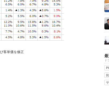
及び客単価を修正
最
ドラ
P
抗
サ