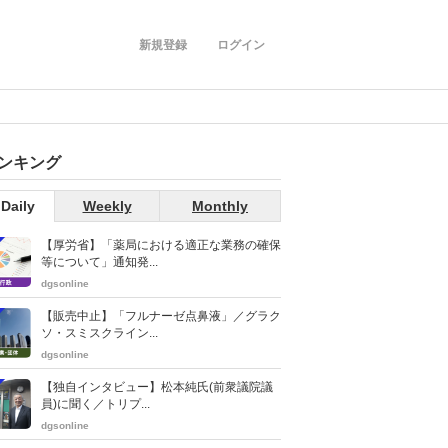
新規登録
ログイン
ンキング
Daily
Weekly
Monthly
【厚労省】「薬局における適正な業務の確保
等について」通知発...
dgsonline
【販売中止】「フルナーゼ点鼻液」／グラク
ソ・スミスクライン...
dgsonline
【独自インタビュー】松本純氏(前衆議院議
員)に聞く／トリプ...
dgsonline