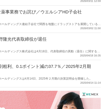
、ウエルシアホールディングスのグループ会社であるコクミンの不祥事につい
2026/03/11 12:59
還だけでなく薬事上の対応を」と求めた。
な薬事業務でお詫び／ウエルシアHD子会社
ルシアホールディングス連結子会社で関西を地盤にドラッグストアを展開しているコ
取締役社長絹巻秀展氏）は３月２日、同社HPで「不適切な薬事業務に関する
2026/03/02 11:50
野隆光代表取締役が退任
ルシアホールディングス株式会社は4月18日、代表取締役の異動（退任）に関するお
2025/04/18 16:35
粗利、0.1ポイント減の37.7％／2025年2月期
シアホールディングスは4月14日、2025年２月期の決算説明会を開催した。
2025/04/14 11:14