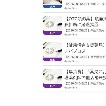
【2026.08.06配信】帝国
止し、自己破産申請の準備に入
dgsonline
【OTC類似薬】鎮痛
負担増に経過措置
【2026.08.05配信】厚生
検討会」を開催。「中間とりま
dgsonline
し、令和８年秋頃を目途に結論
【健康増進支援薬局
／パブコメ
【2026.08.04配信】厚生
した。受診勧奨を行った後に、
dgsonline
る情報を提供した回数を知事に
【厚労省】「薬局に
理薬剤師の他店舗兼
【2026.08.04配信】厚生
た。
dgsonline