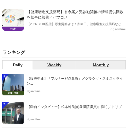
まとめ（案）」を提示し了承した。今後、社会保障審議会医療保険部
会等に報告し、令和８年秋頃を目途に結論を得る予定。
【健康増進支援薬局】省令案／受診勧奨後の情報提供回数
を知事に報告／パブコメ
【2026.08.04配信】厚生労働省は７月31日、健康増進支援薬局などに
dgsonline
関する省令案を示し、パブコメを開始した。受診勧奨を行った後に、
当該医療機関や連携機関に対して、利用者の相談内容や薬剤及び医薬
品に関する情報を提供した回数を知事に報告する事項とする。
ランキング
Daily
Weekly
Monthly
1
【販売中止】「フルナーゼ点鼻液」／グラクソ・スミスクライ
ン...
dgsonline
2
【独自インタビュー】松本純氏(前衆議院議員)に聞く／トリプ...
dgsonline