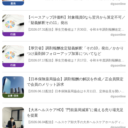
dgsonline
「令和８年度調剤報酬改定に係る保険薬局への影響」の調査結果を公
表した。在宅分野では、在宅薬学総合体制加算2の算定率が22.1％から
3.3％へ大きく低下した。
【ベースアップ評価料】対象職員0なら翌月から算定不可／
「疑義解釈その11」発出
【2026.07.31配信】厚生労働省は７月30日、令和８年調剤報酬改定の
dgsonline
「疑義解釈その11」を発出した。
【厚労省】調剤報酬改定疑義解釈「その10」発出／かかり
つけ薬剤師フォローアップ加算についてなど
【2026.07.17配信】厚生労働省は７月17日、令和８年度調剤報酬改定
dgsonline
の疑義解釈「その１０」を公表した。
【日本保険薬局協会】調剤報酬の解説を作成／正会員限定
で会員のメリット訴求
【2026.06.11配信】日本保険薬局協会は６月11日、定例会見を開い
dgsonline
た。この中で「調剤報酬等に係る解説」を作成したことを報告。協会
正会員限定への提供とすることで、協会会員のメリットも訴求したい
考え。
【大木ヘルスケアHD】“門前薬局減算”に備える売り場充足
を提案
【2026.06.04配信】ヘルスケア卸大手の大木ヘルスケアホールディン
dgsonline
グス（代表取締役社長：松井秀正氏）は６月４日、６月16・17日に開