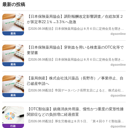
談会を開いた。
最新の投稿
【日本保険薬局協会】調剤報酬改定影響調査／在総加算２
が算定率22.1％→3.3％へ急激
【2026.08.06配信】日本保険薬局協会は８月６日に定例会見を開き、
dgsonline
「令和８年度調剤報酬改定に係る保険薬局への影響」の調査結果を公
表した。在宅分野では、在宅薬学総合体制加算2の算定率が22.1％から
3.3％へ大きく低下した。
【日本保険薬局協会】穿刺血を用いる検査薬のOTC化等で
要望書
【2026.08.06配信】日本保険薬局協会は８月６日に定例会見を開き、
dgsonline
「穿刺血を用いる検査薬のOTC化等に関する要望書」を厚生労働省 医
薬局長宛に提出したことを説明した。
【薬局倒産】株式会社浅川薬品（長野市）／事業停止、自
己破産申請へ
【2026.08.06配信】帝国データバンク長野支店によると、株式会社浅
dgsonline
川薬品（長野市）は7月31日に事業を停止し、自己破産申請の準備に
入った。
【OTC類似薬】鎮痛消炎外用薬、慢性かつ重度の変形性膝
関節症などの負担増に経過措置
【2026.08.05配信】厚生労働省は８月５日、「第４回ＯＴＣ類似薬の
dgsonline
保険給付の見直しの実施に向けた技術的検討会」を開催。「中間とり