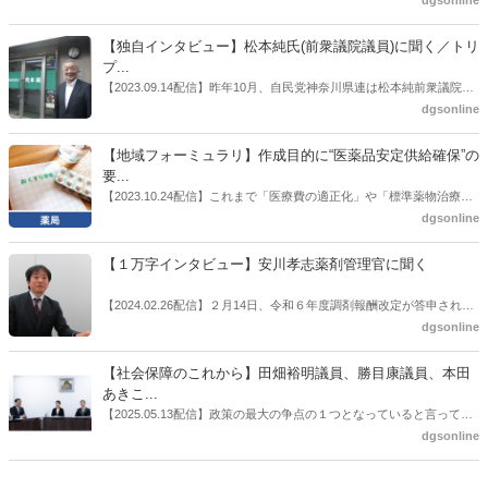
者検討会」。10カ月にわたり13回の会議が開催され、６月12日に報告
書がとりまとめられた。ドラビズon-lineでは検討会を総括する目的で
【独自インタビュー】松本純氏(前衆議院議員)に聞く／トリ
厚労省医政局医薬産業振興・医療情報企画課長（医薬産業振興・医療
プ...
情報企画課セルフケア・セルフメディケーション推進室長併任）安藤
【2023.09.14配信】昨年10月、自民党神奈川県連は松本純前衆議院議
公一氏や青山学院大学名誉教授の三村優美子氏、 日本保険薬局協会医
員を「自民党神奈川1区」（横浜市中区・磯子区・金沢区）の支部長
dgsonline
薬品流通・ＯＴＣ検討委員会副委員長の原靖明氏を交えた座談会を実
に選出した。「1区支部長」は、次期衆院選挙で神奈川1区自民党公認
施した。
候補の前提となるもの。薬剤師に関わる政策に広く・深く関わってき
【地域フォーミュラリ】作成目的に“医薬品安定供給確保”の
た同氏の復活に向けた薬剤師業界の期待には熱いものがある。不透明
要...
感の払拭できない医療・介護・障害者サービスのトリプル改定等へ
【2023.10.24配信】これまで「医療費の適正化」や「標準薬物治療の
の、薬剤師業界の強い危機感の裏返しといってもいいだろう。本稿で
推進」などが目的とされることが多かった地域フォーミュラリの作
dgsonline
は松本氏にインタビューした。
成。ここに、明らかにもう１つの理由が追加されるようになってき
た。医薬品の安定供給確保だ。10月22日に開かれた「日本フォーミュ
【１万字インタビュー】安川孝志薬剤管理官に聞く
ラリ学会学術総会」で一般演題発表した飯田下伊那薬剤師会（長野県
飯田市）は、会員薬局から安定供給確保への強い要望があったことを
【2024.02.26配信】２月14日、令和６年度調剤報酬改定が答申され
受け、安定供給確保が見込めるPPI３成分について銘柄を含めて選定
た。本紙では、厚生労働省保険局医療課・薬剤管理官の安川孝志氏
dgsonline
したとした。
に、薬局に関係する調剤報酬改定の部分についてインタビューした。
【社会保障のこれから】田畑裕明議員、勝目康議員、本田
あきこ...
【2025.05.13配信】政策の最大の争点の１つとなっていると言っても
よいのが社会保障のこれからのあり方だ。特に与党では、政府関係者
dgsonline
側の議員も多く、ある意味で決定事項の中でしか意見発信しづらい面
もある。個々の議員はどんなビジョンを描いているのか。本紙では座