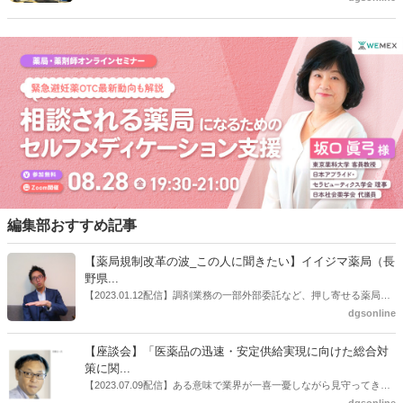
催を予定している「2026秋冬カテゴリー提案商談会」の事前説明会を
開催した。今回の調剤報酬改定で新設された「門前薬局等立地依存減
算」（調剤基本料の15点マイナス）を取り上げ、減算に備える売り場
充足を提案するとした。
編集部おすすめ記事
【薬局規制改革の波_この人に聞きたい】イイジマ薬局（長
野県...
【2023.01.12配信】調剤業務の一部外部委託など、押し寄せる薬局業
界への規制改革の波。この規制改革の波を薬局業界はどう受け止めた
dgsonline
らいいのか。薬局業界関係者の中にも迷いがある人も少なくないので
はないだろうか。本紙ではこうした問題について、厚労省「薬局薬剤
【座談会】「医薬品の迅速・安定供給実現に向けた総合対
師の業務及び薬局の機能に関するワーキンググループ」に参考人とし
策に関...
ても出席していたイイジマ薬局（長野県上田市）開設者である飯島裕
【2023.07.09配信】ある意味で業界が一喜一憂しながら見守ってきた
也氏に聞いた。
厚労省「医薬品の迅速・安定供給実現に向けた総合対策に関する有識
dgsonline