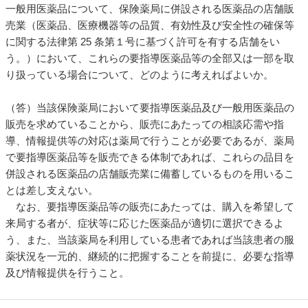
一般用医薬品について、保険薬局に併設される医薬品の店舗販
売業（医薬品、医療機器等の品質、有効性及び安全性の確保等
に関する法律第 25 条第１号に基づく許可を有する店舗をい
う。）において、これらの要指導医薬品等の全部又は一部を取
り扱っている場合について、どのように考えればよいか。
（答）当該保険薬局において要指導医薬品及び一般用医薬品の
販売を求めていることから、販売にあたっての相談応需や指
導、情報提供等の対応は薬局で行うことが必要であるが、薬局
で要指導医薬品等を販売できる体制であれば、これらの品目を
併設される医薬品の店舗販売業に備蓄しているものを用いるこ
とは差し支えない。
なお、要指導医薬品等の販売にあたっては、購入を希望して
来局する者が、症状等に応じた医薬品が適切に選択できるよ
う、また、当該薬局を利用している患者であれば当該患者の服
薬状況を一元的、継続的に把握することを前提に、必要な指導
及び情報提供を行うこと。