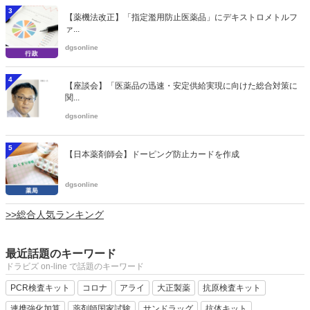
3
【薬機法改正】「指定濫用防止医薬品」にデキストロメトルフ
ァ...
dgsonline
4
【座談会】「医薬品の迅速・安定供給実現に向けた総合対策に
関...
dgsonline
5
【日本薬剤師会】ドーピング防止カードを作成
dgsonline
>>総合人気ランキング
最近話題のキーワード
ドラビズ on-line で話題のキーワード
PCR検査キット
コロナ
アライ
大正製薬
抗原検査キット
連携強化加算
薬剤師国家試験
サンドラッグ
抗体キット