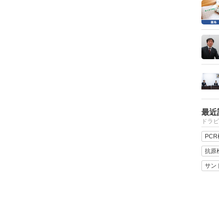
最近
ドラビ
PC
抗原
サン