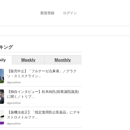
新規登録
ログイン
キング
ily
Weekly
Monthly
【販売中止】「フルナーゼ点鼻液」／グラク
ソ・スミスクライン...
dgsonline
【独自インタビュー】松本純氏(前衆議院議員)
に聞く／トリプ...
dgsonline
【薬機法改正】「指定濫用防止医薬品」にデキ
ストロメトルファ...
dgsonline