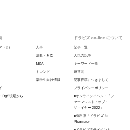
覧
ドラビズ on-line について
ア（D）
人事
記事一覧
決算・月次
人気の記事
M&A
キーワード一覧
トレンド
運営元
薬学生向け情報
記事投稿につきまして
イ
プライバシーポリシー
・DgS現場から
■オンラインイベント「フ
ァーマシスト・オブ・
ザ・イヤー 2022」
■有料版「ドラビズ for
Pharmacy」
■ドラビズ主催イベント