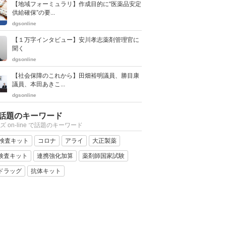
【地域フォーミュラリ】作成目的に“医薬品安定
供給確保”の要...
dgsonline
【１万字インタビュー】安川孝志薬剤管理官に
聞く
dgsonline
【社会保障のこれから】田畑裕明議員、勝目康
議員、本田あきこ...
dgsonline
話題のキーワード
ズ on-line で話題のキーワード
R検査キット
コロナ
アライ
大正製薬
検査キット
連携強化加算
薬剤師国家試験
ドラッグ
抗体キット