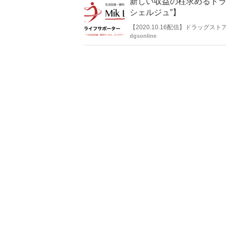
新しい収益の柱求めるドラ
じた手数料収入が受け取れるほか
できるとしている。
シェルジュ”】
【2020.10.16配信】ドラッグ
サツドラホールディングスは子会社
dgsonline
理店契約を結ぶなど、モノの販売
る。同社は店頭の「ライフコンシ
業のミック・ジャパンは10月12
域住民の清掃などの“お困りごと”