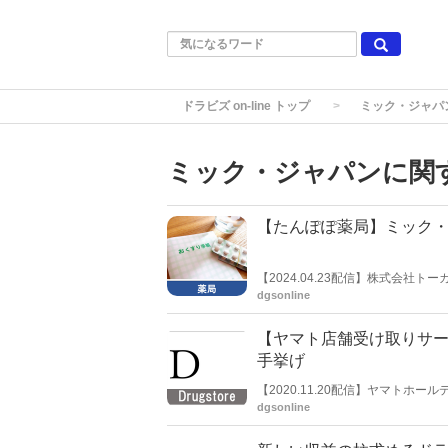
ドラビズ on-line トップ
ミック・ジャパ
ミック・ジャパンに関
【たんぽぽ薬局】ミック
【2024.04.23配信】株式会
株式会社ミック・ジャパン（大阪
dgsonline
業、ドラッグストア事業などの各
【ヤマト店舗受け取りサ
手挙げ
【2020.11.20配信】ヤマト
600店舗からの申し込みがあった
dgsonline
県）、ミック・ジャパン（大阪府
の利便性への寄与や来店頻度向上