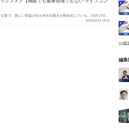
ッグストア【物販でも健康領域でもない“ライフコン
、自店舗のクーポンなどが発行できることで新規顧客の集客効果も期待
4
ストア企業で、新しい収益の柱を求める動きが顕在化している。10月13日に
の電力販売会社で割安な新プランを発表。６月にはWiFiサービスの代
2020/10/16 18:51
5
だけでなく店頭を起点にした電力、通信などのサービスの販売を手掛け
ェルジュ」化を標榜する。また、大阪府に本社のあるドラッグストア企
日に「ミックライフサポーター」事業を関西エリアで開始。中心とした地
に応える。
>>
編集