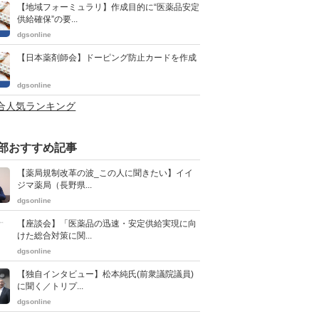
【地域フォーミュラリ】作成目的に“医薬品安定
供給確保”の要...
dgsonline
【日本薬剤師会】ドーピング防止カードを作成
dgsonline
総合人気ランキング
部おすすめ記事
【薬局規制改革の波_この人に聞きたい】イイ
ジマ薬局（長野県...
dgsonline
【座談会】「医薬品の迅速・安定供給実現に向
けた総合対策に関...
dgsonline
【独自インタビュー】松本純氏(前衆議院議員)
に聞く／トリプ...
dgsonline