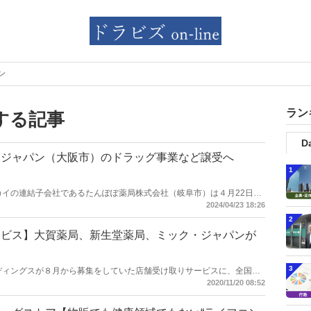
ン
ラン
する記事
Da
・ジャパン（大阪市）のドラッグ事業など譲受へ
1
社トーカイの連結子会社であるたんぽぽ薬局株式会社（岐阜市）は４月22日、
市）との間で、ミック・ジャパンが展開するリハビリデイサービス事
2024/04/23 18:26
事業の譲り受けについて基本合意に至ったと公表した。
2
ービス】大賀薬局、新生堂薬局、ミック・ジャパンが
3
ホールディングスが８月から募集をしていた店舗受け取りサービスに、全国約
。ドラッグストア業界では、大賀薬局（福岡県）、新生堂薬局（福岡
2020/11/20 08:52
）などが手を挙げ、サービスを提供する。ドラッグストア側は、生活者
が主な目的とみられるが、ヤマト側の説明によると、受け取り個数に応