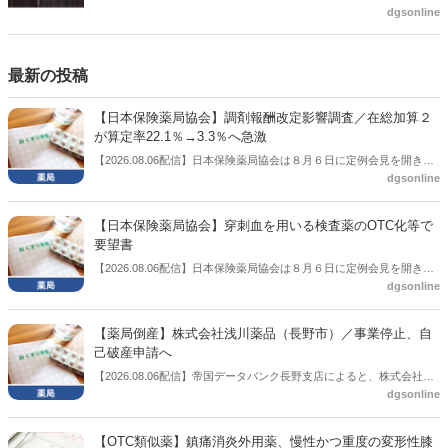
よいのが社会保障のこれからのあり方だ。特に与党では、政府関係者
dgsonline
側の議員も多く、ある意味で決定事項の中でしか意見発信しづらい面
もある。個々の議員はどんなビジョンを描いているのか。本紙では座
談会を開いた。
最新の投稿
【日本保険薬局協会】調剤報酬改定影響調査／在総加算２
が算定率22.1％→3.3％へ急激
【2026.08.06配信】日本保険薬局協会は８月６日に定例会見を開き、
dgsonline
「令和８年度調剤報酬改定に係る保険薬局への影響」の調査結果を公
表した。在宅分野では、在宅薬学総合体制加算2の算定率が22.1％から
3.3％へ大きく低下した。
【日本保険薬局協会】穿刺血を用いる検査薬のOTC化等で
要望書
【2026.08.06配信】日本保険薬局協会は８月６日に定例会見を開き、
dgsonline
「穿刺血を用いる検査薬のOTC化等に関する要望書」を厚生労働省 医
薬局長宛に提出したことを説明した。
【薬局倒産】株式会社浅川薬品（長野市）／事業停止、自
己破産申請へ
【2026.08.06配信】帝国データバンク長野支店によると、株式会社浅
dgsonline
川薬品（長野市）は7月31日に事業を停止し、自己破産申請の準備に
入った。
【OTC類似薬】鎮痛消炎外用薬、慢性かつ重度の変形性膝