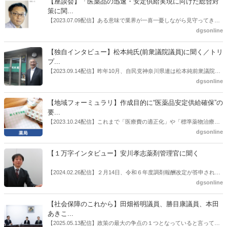
【座談会】「医薬品の迅速・安定供給実現に向けた総合対
師の業務及び薬局の機能に関するワーキンググループ」に参考人とし
策に関...
ても出席していたイイジマ薬局（長野県上田市）開設者である飯島裕
【2023.07.09配信】ある意味で業界が一喜一憂しながら見守ってきた
也氏に聞いた。
厚労省「医薬品の迅速・安定供給実現に向けた総合対策に関する有識
dgsonline
者検討会」。10カ月にわたり13回の会議が開催され、６月12日に報告
書がとりまとめられた。ドラビズon-lineでは検討会を総括する目的で
【独自インタビュー】松本純氏(前衆議院議員)に聞く／トリ
厚労省医政局医薬産業振興・医療情報企画課長（医薬産業振興・医療
プ...
情報企画課セルフケア・セルフメディケーション推進室長併任）安藤
【2023.09.14配信】昨年10月、自民党神奈川県連は松本純前衆議院議
公一氏や青山学院大学名誉教授の三村優美子氏、 日本保険薬局協会医
員を「自民党神奈川1区」（横浜市中区・磯子区・金沢区）の支部長
dgsonline
薬品流通・ＯＴＣ検討委員会副委員長の原靖明氏を交えた座談会を実
に選出した。「1区支部長」は、次期衆院選挙で神奈川1区自民党公認
施した。
候補の前提となるもの。薬剤師に関わる政策に広く・深く関わってき
【地域フォーミュラリ】作成目的に“医薬品安定供給確保”の
た同氏の復活に向けた薬剤師業界の期待には熱いものがある。不透明
要...
感の払拭できない医療・介護・障害者サービスのトリプル改定等へ
【2023.10.24配信】これまで「医療費の適正化」や「標準薬物治療の
の、薬剤師業界の強い危機感の裏返しといってもいいだろう。本稿で
推進」などが目的とされることが多かった地域フォーミュラリの作
dgsonline
は松本氏にインタビューした。
成。ここに、明らかにもう１つの理由が追加されるようになってき
た。医薬品の安定供給確保だ。10月22日に開かれた「日本フォーミュ
【１万字インタビュー】安川孝志薬剤管理官に聞く
ラリ学会学術総会」で一般演題発表した飯田下伊那薬剤師会（長野県
飯田市）は、会員薬局から安定供給確保への強い要望があったことを
【2024.02.26配信】２月14日、令和６年度調剤報酬改定が答申され
受け、安定供給確保が見込めるPPI３成分について銘柄を含めて選定
た。本紙では、厚生労働省保険局医療課・薬剤管理官の安川孝志氏
dgsonline
したとした。
に、薬局に関係する調剤報酬改定の部分についてインタビューした。
【社会保障のこれから】田畑裕明議員、勝目康議員、本田
あきこ...
【2025.05.13配信】政策の最大の争点の１つとなっていると言っても