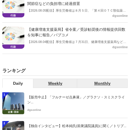
関節症などの負担増に経過措置
【2026.08.05配信】厚生労働省は８月５日、「第４回ＯＴＣ類似薬の
dgsonline
保険給付の見直しの実施に向けた技術的検討会」を開催。「中間とり
まとめ（案）」を提示し了承した。今後、社会保障審議会医療保険部
会等に報告し、令和８年秋頃を目途に結論を得る予定。
【健康増進支援薬局】省令案／受診勧奨後の情報提供回数
を知事に報告／パブコメ
【2026.08.04配信】厚生労働省は７月31日、健康増進支援薬局などに
dgsonline
関する省令案を示し、パブコメを開始した。受診勧奨を行った後に、
当該医療機関や連携機関に対して、利用者の相談内容や薬剤及び医薬
品に関する情報を提供した回数を知事に報告する事項とする。
ランキング
Daily
Weekly
Monthly
1
【販売中止】「フルナーゼ点鼻液」／グラクソ・スミスクライ
ン...
dgsonline
2
【独自インタビュー】松本純氏(前衆議院議員)に聞く／トリプ...