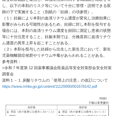
し、以下の本剤のリスク等について十分に管理・説明できる医
師の下で実施すること（別紙の「妊婦」の項参照）。
（１）妊娠により本剤の血清リチウム濃度が変化し治療効果に
影響がみられる可能性があるため、妊婦に対し本剤を投与する
場合には、本剤の血清リチウム濃度を頻回に測定し患者の状態
等に十分注意すること。妊娠末期では、分娩直前に血清リチウ
ム濃度の異常上昇を起こすことがある。
（２）本剤を投与した妊婦から出生した新生児において、新生
児薬物離脱症候群やリチウム中毒があらわれることがある。
参考資料：
○令和７年度第 12 回薬事審議会医薬品等安全対策部会安全対策
調査会
資料１－１ 炭酸リチウムの「使用上の注意」の改訂について
https://www.mhlw.go.jp/content/11120000/001678142.pdf