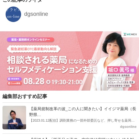
dgsonline
編集部おすすめ記事
【薬局規制改革の波_この人に聞きたい】イイジマ薬局（長
野県...
【2023.01.12配信】調剤業務の一部外部委託など、押し寄せる薬局業
界への規制改革の波。この規制改革の波を薬局業界はどう受け止めた
dgsonline
らいいのか。薬局業界関係者の中にも迷いがある人も少なくないので
はないだろうか。本紙ではこうした問題について、厚労省「薬局薬剤