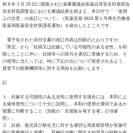
和８年３月 25 日に開催された薬事審議会医薬品等安全対策部会
安全対策調査会における審議結果を踏まえ、本日付で「「使用
上の注意」の改訂について」（医薬安発 0616 第１号厚生労働省
医薬局医薬安全対策課長通知）を発出したところです。
電子化された添付文書の改訂内容は別紙のとおりですが、
「禁忌」から「妊婦又は妊娠している可能性のある女性」を削
除したことに伴い、妊婦等への投与を適切に実施するため、そ
の使用に当たっては、特に下記の点について留意されるよう、
貴管下の医療機関等に対する周知をお願いします。
記
１．妊娠する可能性のある女性に使用する場合には、本剤によ
る催奇形性について十分に説明し、本剤の使用が適切であるか
慎重に判断すること（別紙の「生殖能を有する者」の項参
照）。
２．妊婦、胎児及び新生児に対する適切な周産期管理が実施可
能な医療施設と連携し、双極症治療に関する知識及び経験を有