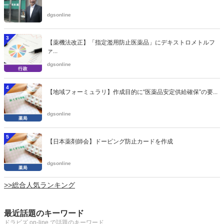
dgsonline
3
【薬機法改正】「指定濫用防止医薬品」にデキストロメトルフ
ァ...
dgsonline
4
【地域フォーミュラリ】作成目的に“医薬品安定供給確保”の要...
dgsonline
5
【日本薬剤師会】ドーピング防止カードを作成
dgsonline
>>総合人気ランキング
最近話題のキーワード
ドラビズ on-line で話題のキーワード