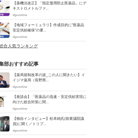
【薬機法改正】「指定濫用防止医薬品」にデ
キストロメトルファ...
dgsonline
【地域フォーミュラリ】作成目的に“医薬品
安定供給確保”の要...
dgsonline
>総合人気ランキング
集部おすすめ記事
【薬局規制改革の波_この人に聞きたい】イ
イジマ薬局（長野県...
dgsonline
【座談会】「医薬品の迅速・安定供給実現に
向けた総合対策に関...
dgsonline
【独自インタビュー】松本純氏(前衆議院議
員)に聞く／トリプ...
dgsonline