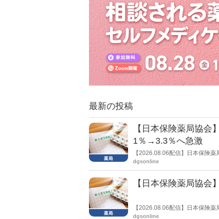
最新の投稿
【日本保険薬局協会】
1％→3.3％へ急激
【2026.08.06配信】日本
局への影響」の調査結果を公表し
dgsonline
きく低下した。
【日本保険薬局協会】
【2026.08.06配信】日本
関する要望書」を厚生労働省 医
dgsonline