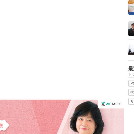
最
ドラ
P
抗
サ