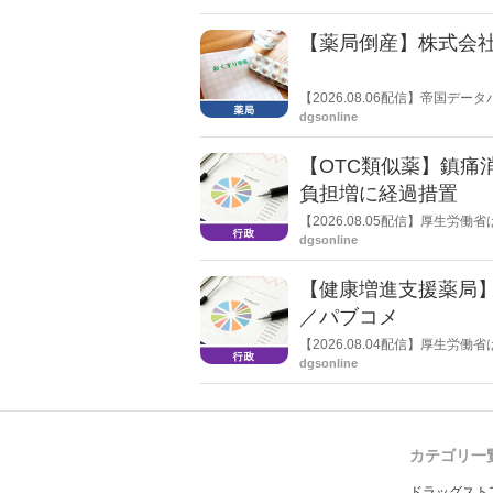
【薬局倒産】株式会
【2026.08.06配信】帝国
止し、自己破産申請の準備に入
dgsonline
【OTC類似薬】鎮痛
負担増に経過措置
【2026.08.05配信】厚生
検討会」を開催。「中間とりま
dgsonline
し、令和８年秋頃を目途に結論
【健康増進支援薬局
／パブコメ
【2026.08.04配信】厚生
した。受診勧奨を行った後に、
dgsonline
る情報を提供した回数を知事に
カテゴリ一
ドラッグスト