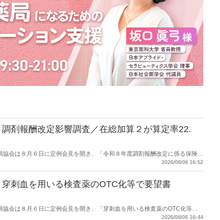
調剤報酬改定影響調査／在総加算２が算定率22.
保険薬局協会は８月６日に定例会見を開き、「令和８年度調剤報酬改定に係る保険薬
た。在宅分野では、在宅薬学総合体制加算2の算定率が22.1％から3.3％へ大
2026/08/06 16:52
穿刺血を用いる検査薬のOTC化等で要望書
保険薬局協会は８月６日に定例会見を開き、「穿刺血を用いる検査薬のOTC化等に
薬局長宛に提出したことを説明した。
2026/08/06 16:44