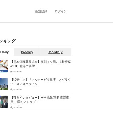
新規登録
ログイン
ンキング
Daily
Weekly
Monthly
【日本保険薬局協会】穿刺血を用いる検査薬
のOTC化等で要望...
dgsonline
【販売中止】「フルナーゼ点鼻液」／グラク
ソ・スミスクライン...
dgsonline
【独自インタビュー】松本純氏(前衆議院議
員)に聞く／トリプ...
dgsonline