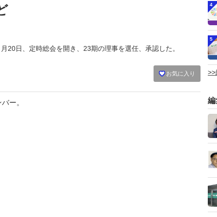
4
ど
5
会は５月20日、定時総会を開き、23期の理事を選任、承認した。
>
お気に入り
編
ンバー。