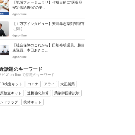
【地域フォーミュラリ】作成目的に“医薬品
安定供給確保”の要...
dgsonline
【１万字インタビュー】安川孝志薬剤管理官
に聞く
dgsonline
【社会保障のこれから】田畑裕明議員、勝目
康議員、本田あきこ...
dgsonline
近話題のキーワード
ビズ on-line で話題のキーワード
CR検査キット
コロナ
アライ
大正製薬
原検査キット
連携強化加算
薬剤師国家試験
ンドラッグ
抗体キット