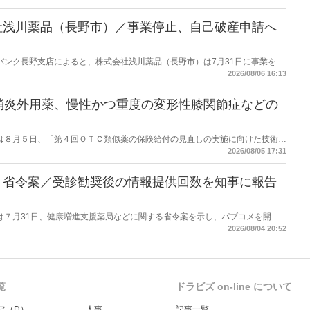
社浅川薬品（長野市）／事業停止、自己破産申請へ
データバンク長野支店によると、株式会社浅川薬品（長野市）は7月31日に事業を停
った。
2026/08/06 16:13
消炎外用薬、慢性かつ重度の変形性膝関節症などの
労働省は８月５日、「第４回ＯＴＣ類似薬の保険給付の見直しの実施に向けた技術的
とめ（案）」を提示し了承した。今後、社会保障審議会医療保険部会等に報告
2026/08/05 17:31
を得る予定。
】省令案／受診勧奨後の情報提供回数を知事に報告
労働省は７月31日、健康増進支援薬局などに関する省令案を示し、パブコメを開始
当該医療機関や連携機関に対して、利用者の相談内容や薬剤及び医薬品に関す
2026/08/04 20:52
報告する事項とする。
覧
ドラビズ on-line について
ア（D）
人事
記事一覧