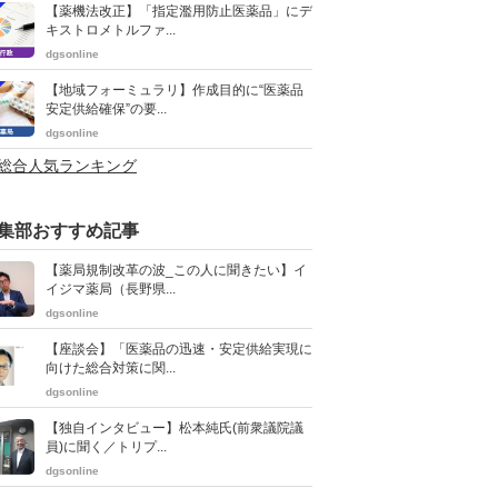
【薬機法改正】「指定濫用防止医薬品」にデ
キストロメトルファ...
dgsonline
【地域フォーミュラリ】作成目的に“医薬品
安定供給確保”の要...
dgsonline
>総合人気ランキング
集部おすすめ記事
【薬局規制改革の波_この人に聞きたい】イ
イジマ薬局（長野県...
dgsonline
【座談会】「医薬品の迅速・安定供給実現に
向けた総合対策に関...
dgsonline
【独自インタビュー】松本純氏(前衆議院議
員)に聞く／トリプ...
dgsonline