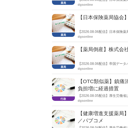
局への影響」の調査結果を公表し
dgsonline
きく低下した。
【日本保険薬局協会】
【2026.08.06配信】日本
関する要望書」を厚生労働省 医
dgsonline
【薬局倒産】株式会
【2026.08.06配信】帝国
止し、自己破産申請の準備に入
dgsonline
【OTC類似薬】鎮痛
負担増に経過措置
【2026.08.05配信】厚生
検討会」を開催。「中間とりま
dgsonline
し、令和８年秋頃を目途に結論
【健康増進支援薬局
／パブコメ
【2026.08.04配信】厚生