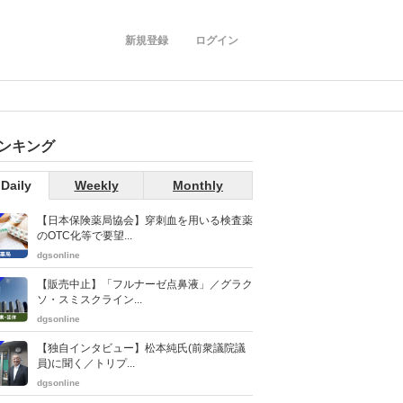
新規登録
ログイン
ンキング
Daily
Weekly
Monthly
【日本保険薬局協会】穿刺血を用いる検査薬
のOTC化等で要望...
dgsonline
【販売中止】「フルナーゼ点鼻液」／グラク
ソ・スミスクライン...
dgsonline
【独自インタビュー】松本純氏(前衆議院議
員)に聞く／トリプ...
dgsonline