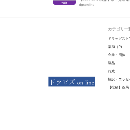
した。受診勧奨を行った後に、
dgsonline
る情報を提供した回数を知事に
カテゴリ一
ドラッグスト
薬局（P)
企業・団体
製品
行政
解説・エッセ
【投稿】薬局