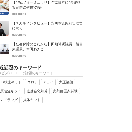
【地域フォーミュラリ】作成目的に“医薬品
安定供給確保”の要...
dgsonline
【１万字インタビュー】安川孝志薬剤管理官
に聞く
dgsonline
【社会保障のこれから】田畑裕明議員、勝目
康議員、本田あきこ...
dgsonline
近話題のキーワード
ビズ on-line で話題のキーワード
CR検査キット
コロナ
アライ
大正製薬
原検査キット
連携強化加算
薬剤師国家試験
ンドラッグ
抗体キット