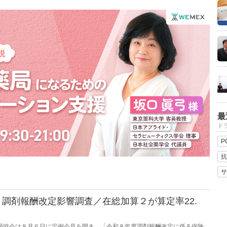
最
ドラ
P
抗
サ
調剤報酬改定影響調査／在総加算２が算定率22.
保険薬局協会は８月６日に定例会見を開き、「令和８年度調剤報酬改定に係る保険薬