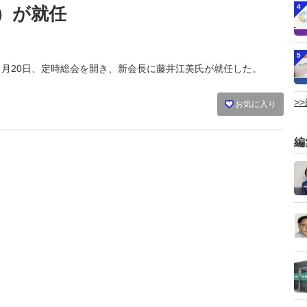
4
）が就任
5
会は５月20日、定時総会を開き、新会長に藤井江美氏が就任した。
>
お気に入り
編