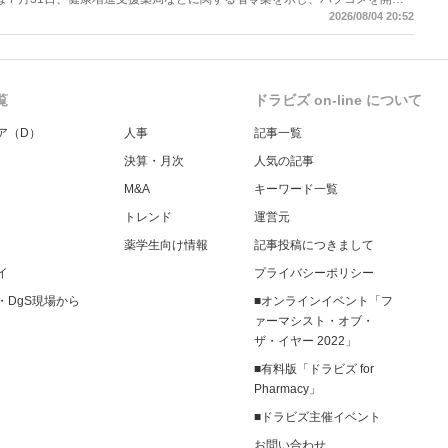
当該医療機関や連携機関に対して、利用者の相談内容や薬剤及び医薬品に関す
2026/08/04 20:52
報告する事項とする。
覧
ドラビズ on-line について
ア（D）
人事
記事一覧
決算・月次
人気の記事
M&A
キーワード一覧
トレンド
運営元
薬学生向け情報
記事投稿につきまして
イ
プライバシーポリシー
・DgS現場から
■オンラインイベント「フ
ァーマシスト・オブ・
ザ・イヤー 2022」
■有料版「ドラビズ for
Pharmacy」
■ドラビズ主催イベント
お問い合わせ