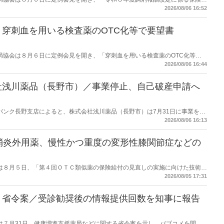
た。在宅分野では、在宅薬学総合体制加算2の算定率が22.1％から3.3％へ大
2026/08/06 16:52
穿刺血を用いる検査薬のOTC化等で要望書
保険薬局協会は８月６日に定例会見を開き、「穿刺血を用いる検査薬のOTC化等に
薬局長宛に提出したことを説明した。
2026/08/06 16:44
社浅川薬品（長野市）／事業停止、自己破産申請へ
データバンク長野支店によると、株式会社浅川薬品（長野市）は7月31日に事業を停
った。
2026/08/06 16:13
消炎外用薬、慢性かつ重度の変形性膝関節症などの
労働省は８月５日、「第４回ＯＴＣ類似薬の保険給付の見直しの実施に向けた技術的
とめ（案）」を提示し了承した。今後、社会保障審議会医療保険部会等に報告
2026/08/05 17:31
を得る予定。
】省令案／受診勧奨後の情報提供回数を知事に報告
労働省は７月31日、健康増進支援薬局などに関する省令案を示し、パブコメを開始