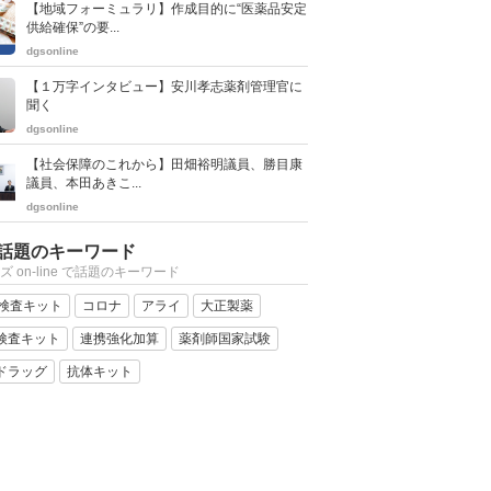
【地域フォーミュラリ】作成目的に“医薬品安定
供給確保”の要...
dgsonline
【１万字インタビュー】安川孝志薬剤管理官に
聞く
dgsonline
【社会保障のこれから】田畑裕明議員、勝目康
議員、本田あきこ...
dgsonline
話題のキーワード
ズ on-line で話題のキーワード
R検査キット
コロナ
アライ
大正製薬
検査キット
連携強化加算
薬剤師国家試験
ドラッグ
抗体キット