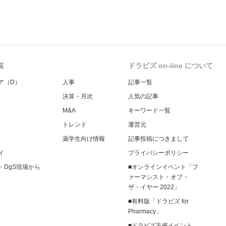
覧
ドラビズ on-line について
ア（D）
人事
記事一覧
決算・月次
人気の記事
M&A
キーワード一覧
トレンド
運営元
薬学生向け情報
記事投稿につきまして
イ
プライバシーポリシー
・DgS現場から
■オンラインイベント「フ
ァーマシスト・オブ・
ザ・イヤー 2022」
■有料版「ドラビズ for
Pharmacy」
■ドラビズ主催イベント