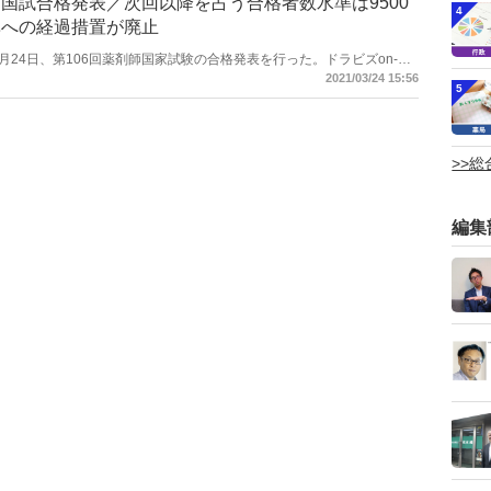
国試合格発表／次回以降を占う合格者数水準は9500
4
準への経過措置が廃止
省は3月24日、第106回薬剤師国家試験の合格発表を行った。ドラビズon-
校「メディセレ」社長の児島 惠美子氏に、今回の国試合格発表に関して、
2021/03/24 15:56
5
しては第101回から、従来の絶対基準から相対基準が用いられている
が講じられていた。つまり、今回が今後の相対基準の合格者数を占うに当
なる。結果は合格者9634人であり、今後のベースラインとして捉えら
からの寄稿文）
>>
編集