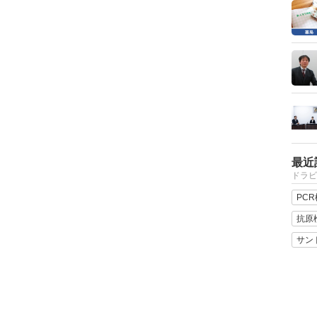
最近
ドラビ
PC
抗原
サン