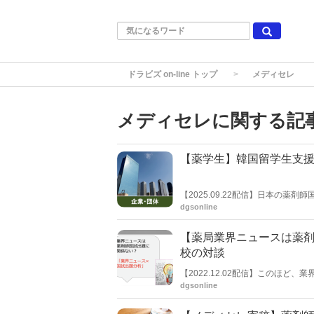
ドラビズ on-line トップ
メディセレ
メディセレに関する記
【薬学生】韓国留学生支
【2025.09.22配信】日本の
携したのは日本の薬剤師国試予備
dgsonline
カイ語学院。９月11日に「韓国人
【薬局業界ニュースは薬剤
校の対談
【2022.12.02配信】このほど
に関係ない？」をテーマに、薬剤
dgsonline
ました。