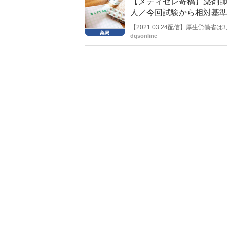
【メディセレ寄稿】薬剤師
人／今回試験から相対基
【2021.03.24配信】厚生労働
lineでは、薬剤師国家試験予備
dgsonline
寄稿をいただいた。薬剤師国試に関
が、前回の105回までは経過措置
たって重要なターニングポイントと
れる。（編集部。以下は児島社長