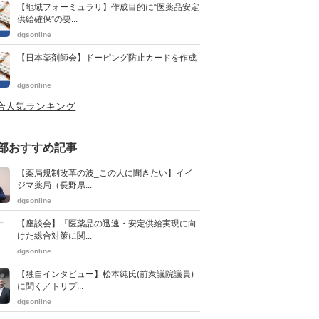
【地域フォーミュラリ】作成目的に“医薬品安定
供給確保”の要...
dgsonline
【日本薬剤師会】ドーピング防止カードを作成
dgsonline
総合人気ランキング
部おすすめ記事
【薬局規制改革の波_この人に聞きたい】イイ
ジマ薬局（長野県...
dgsonline
【座談会】「医薬品の迅速・安定供給実現に向
けた総合対策に関...
dgsonline
【独自インタビュー】松本純氏(前衆議院議員)
に聞く／トリプ...
dgsonline