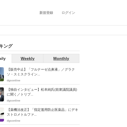
新規登録
ログイン
キング
ily
Weekly
Monthly
【販売中止】「フルナーゼ点鼻液」／グラク
ソ・スミスクライン...
dgsonline
【独自インタビュー】松本純氏(前衆議院議員)
に聞く／トリプ...
dgsonline
【薬機法改正】「指定濫用防止医薬品」にデキ
ストロメトルファ...
dgsonline