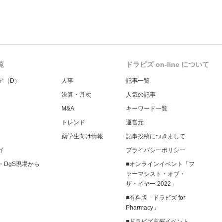
覧
ドラビズ on-line について
ア（D）
人事
記事一覧
決算・月次
人気の記事
M&A
キーワード一覧
トレンド
運営元
薬学生向け情報
記事投稿につきまして
イ
プライバシーポリシー
・DgS現場から
■オンラインイベント「フ
ァーマシスト・オブ・
ザ・イヤー 2022」
■有料版「ドラビズ for
Pharmacy」
■ドラビズ主催イベント