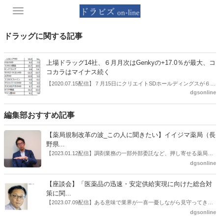
Toggle
navigation
ドラッグに関する記事
上場ドラッグ14社、６月月次はGenkyの+17.0％が最大、コ
コカラはマイナス続く
【2020.07.15配信】７月15日にクリエイトSDホールディングスが６月
dgsonline
月次を公表し、上場しているドラッグストア企業14社の６月月次業績
がおおむね出そろった。既存店伸び率ではGenky DrugStoresの
+17.0％が最大となっている一方、ココカラファインは-13.7％とマイ
編集部おすすめ記事
ナスが続いている。食品需要増やインバウンド需要減という新型コロ
ナウイルスの影響が６月も引き続き、各社の業績に影響を及ぼしてい
【薬局規制改革の波_この人に聞きたい】イイジマ薬局（長
るといえそうだ。
野県...
【2023.01.12配信】調剤業務の一部外部委託など、押し寄せる薬局業
界への規制改革の波。この規制改革の波を薬局業界はどう受け止めた
dgsonline
らいいのか。薬局業界関係者の中にも迷いがある人も少なくないので
はないだろうか。本紙ではこうした問題について、厚労省「薬局薬剤
【座談会】「医薬品の迅速・安定供給実現に向けた総合対
師の業務及び薬局の機能に関するワーキンググループ」に参考人とし
策に関...
ても出席していたイイジマ薬局（長野県上田市）開設者である飯島裕
【2023.07.09配信】ある意味で業界が一喜一憂しながら見守ってきた
也氏に聞いた。
厚労省「医薬品の迅速・安定供給実現に向けた総合対策に関する有識
dgsonline