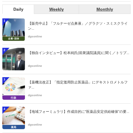
Daily
Weekly
Monthly
1
【販売中止】「フルナーゼ点鼻液」／グラクソ・スミスクライ
ン...
dgsonline
2
【独自インタビュー】松本純氏(前衆議院議員)に聞く／トリプ...
dgsonline
3
【薬機法改正】「指定濫用防止医薬品」にデキストロメトルフ
ァ...
dgsonline
4
【地域フォーミュラリ】作成目的に“医薬品安定供給確保”の要...
dgsonline