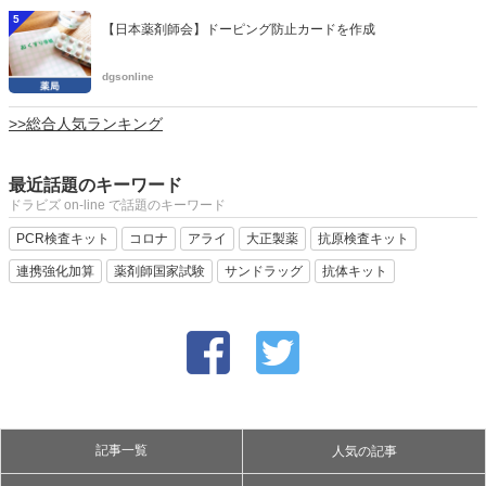
5
【日本薬剤師会】ドーピング防止カードを作成
dgsonline
>>総合人気ランキング
最近話題のキーワード
ドラビズ on-line で話題のキーワード
PCR検査キット
コロナ
アライ
大正製薬
抗原検査キット
連携強化加算
薬剤師国家試験
サンドラッグ
抗体キット
記事一覧
人気の記事