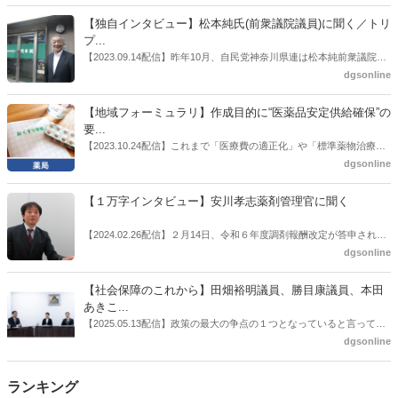
者検討会」。10カ月にわたり13回の会議が開催され、６月12日に報告
書がとりまとめられた。ドラビズon-lineでは検討会を総括する目的で
【独自インタビュー】松本純氏(前衆議院議員)に聞く／トリ
厚労省医政局医薬産業振興・医療情報企画課長（医薬産業振興・医療
プ...
情報企画課セルフケア・セルフメディケーション推進室長併任）安藤
【2023.09.14配信】昨年10月、自民党神奈川県連は松本純前衆議院議
公一氏や青山学院大学名誉教授の三村優美子氏、 日本保険薬局協会医
員を「自民党神奈川1区」（横浜市中区・磯子区・金沢区）の支部長
dgsonline
薬品流通・ＯＴＣ検討委員会副委員長の原靖明氏を交えた座談会を実
に選出した。「1区支部長」は、次期衆院選挙で神奈川1区自民党公認
施した。
候補の前提となるもの。薬剤師に関わる政策に広く・深く関わってき
【地域フォーミュラリ】作成目的に“医薬品安定供給確保”の
た同氏の復活に向けた薬剤師業界の期待には熱いものがある。不透明
要...
感の払拭できない医療・介護・障害者サービスのトリプル改定等へ
【2023.10.24配信】これまで「医療費の適正化」や「標準薬物治療の
の、薬剤師業界の強い危機感の裏返しといってもいいだろう。本稿で
推進」などが目的とされることが多かった地域フォーミュラリの作
dgsonline
は松本氏にインタビューした。
成。ここに、明らかにもう１つの理由が追加されるようになってき
た。医薬品の安定供給確保だ。10月22日に開かれた「日本フォーミュ
【１万字インタビュー】安川孝志薬剤管理官に聞く
ラリ学会学術総会」で一般演題発表した飯田下伊那薬剤師会（長野県
飯田市）は、会員薬局から安定供給確保への強い要望があったことを
【2024.02.26配信】２月14日、令和６年度調剤報酬改定が答申され
受け、安定供給確保が見込めるPPI３成分について銘柄を含めて選定
た。本紙では、厚生労働省保険局医療課・薬剤管理官の安川孝志氏
dgsonline
したとした。
に、薬局に関係する調剤報酬改定の部分についてインタビューした。
【社会保障のこれから】田畑裕明議員、勝目康議員、本田
あきこ...
【2025.05.13配信】政策の最大の争点の１つとなっていると言っても
よいのが社会保障のこれからのあり方だ。特に与党では、政府関係者
dgsonline
側の議員も多く、ある意味で決定事項の中でしか意見発信しづらい面
もある。個々の議員はどんなビジョンを描いているのか。本紙では座
ランキング
談会を開いた。