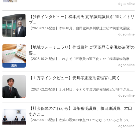
也氏に聞いた。
厚労省「医薬品の迅速・安定供給実現に向けた総合対策に関する有識
dgsonline
者検討会」。10カ月にわたり13回の会議が開催され、６月12日に報告
書がとりまとめられた。ドラビズon-lineでは検討会を総括する目的で
【独自インタビュー】松本純氏(前衆議院議員)に聞く／トリ
厚労省医政局医薬産業振興・医療情報企画課長（医薬産業振興・医療
プ...
情報企画課セルフケア・セルフメディケーション推進室長併任）安藤
【2023.09.14配信】昨年10月、自民党神奈川県連は松本純前衆議院議
公一氏や青山学院大学名誉教授の三村優美子氏、 日本保険薬局協会医
員を「自民党神奈川1区」（横浜市中区・磯子区・金沢区）の支部長
dgsonline
薬品流通・ＯＴＣ検討委員会副委員長の原靖明氏を交えた座談会を実
に選出した。「1区支部長」は、次期衆院選挙で神奈川1区自民党公認
施した。
候補の前提となるもの。薬剤師に関わる政策に広く・深く関わってき
【地域フォーミュラリ】作成目的に“医薬品安定供給確保”の
た同氏の復活に向けた薬剤師業界の期待には熱いものがある。不透明
要...
感の払拭できない医療・介護・障害者サービスのトリプル改定等へ
【2023.10.24配信】これまで「医療費の適正化」や「標準薬物治療の
の、薬剤師業界の強い危機感の裏返しといってもいいだろう。本稿で
推進」などが目的とされることが多かった地域フォーミュラリの作
dgsonline
は松本氏にインタビューした。
成。ここに、明らかにもう１つの理由が追加されるようになってき
た。医薬品の安定供給確保だ。10月22日に開かれた「日本フォーミュ
【１万字インタビュー】安川孝志薬剤管理官に聞く
ラリ学会学術総会」で一般演題発表した飯田下伊那薬剤師会（長野県
飯田市）は、会員薬局から安定供給確保への強い要望があったことを
【2024.02.26配信】２月14日、令和６年度調剤報酬改定が答申され
受け、安定供給確保が見込めるPPI３成分について銘柄を含めて選定
た。本紙では、厚生労働省保険局医療課・薬剤管理官の安川孝志氏
dgsonline
したとした。
に、薬局に関係する調剤報酬改定の部分についてインタビューした。
【社会保障のこれから】田畑裕明議員、勝目康議員、本田
あきこ...
【2025.05.13配信】政策の最大の争点の１つとなっていると言っても
よいのが社会保障のこれからのあり方だ。特に与党では、政府関係者
dgsonline
側の議員も多く、ある意味で決定事項の中でしか意見発信しづらい面