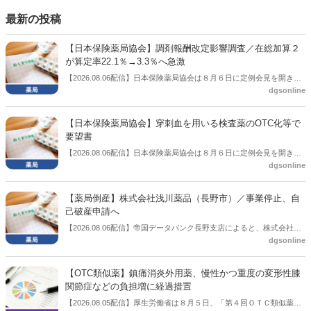
もある。個々の議員はどんなビジョンを描いているのか。本紙では座
談会を開いた。
最新の投稿
【日本保険薬局協会】調剤報酬改定影響調査／在総加算２
が算定率22.1％→3.3％へ急激
【2026.08.06配信】日本保険薬局協会は８月６日に定例会見を開き、
dgsonline
「令和８年度調剤報酬改定に係る保険薬局への影響」の調査結果を公
表した。在宅分野では、在宅薬学総合体制加算2の算定率が22.1％から
3.3％へ大きく低下した。
【日本保険薬局協会】穿刺血を用いる検査薬のOTC化等で
要望書
【2026.08.06配信】日本保険薬局協会は８月６日に定例会見を開き、
dgsonline
「穿刺血を用いる検査薬のOTC化等に関する要望書」を厚生労働省 医
薬局長宛に提出したことを説明した。
【薬局倒産】株式会社浅川薬品（長野市）／事業停止、自
己破産申請へ
【2026.08.06配信】帝国データバンク長野支店によると、株式会社浅
dgsonline
川薬品（長野市）は7月31日に事業を停止し、自己破産申請の準備に
入った。
【OTC類似薬】鎮痛消炎外用薬、慢性かつ重度の変形性膝
関節症などの負担増に経過措置
【2026.08.05配信】厚生労働省は８月５日、「第４回ＯＴＣ類似薬の