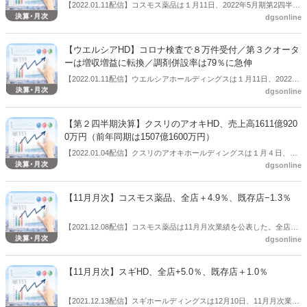
【2022.01.11配信】コスモス薬品は１月11日、2022年5月期第2四半期
dgsonline
の連結業績（2021年6月1日～2021年11月30日）を公表した。それに
よると、売上高3711億3800万円（前年同四半期は3641億7500万
円）、営業利益149億7900万円（前年同四半期は182億920万円）、経
【ウエルシアHD】コロナ検査で８万件受付／第３クオータ
常利益164億940万円（前年同四半期は195億4700万円）、親会社株主
ーは増収増益に転換／調剤併設率は79％に急伸
に帰属する四半期純利益112億450万円（前年同四半期は130億720万
【2022.01.11配信】ウエルシアホールディングスは１月11日、2022年
円）だった。当第１四半期連結会計期間の期首より「収益認識に関す
dgsonline
２月期第３四半期の決算説明会をオンラインで行った。この中で、コ
る会計基準」等を適用しているため、当該基準等適用前の実績値に対
ロナ対策として政府が進める「ワクチン・検査パッケージ」への早期
する増減率は記載していない。
の対応状況を説明し、12月24日開始から１月９日までに８万件の検査
【第２四半期決算】クスリのアオキHD、売上高1611億920
を受け付けたとした。第３四半期決算は増収減益も、第３クオーター
0万円（前年同期は1507億1600万円）
単独では増収増益に転じた。調剤併設は前年同期から大きく伸ばし併
【2022.01.04配信】クスリのアオキホールディングスは１月４日、
設率は79％を超えた。リフィル処方箋導入への影響を記者に聞かれる
dgsonline
2022年５月期第２四半期の連結業績（2021年５月21日～2021年11月
と、「土曜開局や部分的には日曜開局を進めている。ウエルシアはど
20日）を公表した。それによると、売上高は1611億9200万円（前年同
こでも処方箋を受け付けられるという状況を目指す」と方針を述べ
期は1507億1600万円）、営業利益68億５00万円（前年同期は84億
た。
【11月月次】コスモス薬品、全店＋4.9％、既存店−1.3％
8100万円）、経常利益71億3700万円（前年同期は87億4800万円）、
親会社株主に帰属する四半期純利益46億9400万円（前年同四半期は64
【2021.12.08配信】コスモス薬品は11月月次業績を公表した。全店＋
億3500万円）だった。「収益認識に関する会計基準」を今期から適用
dgsonline
4.9％、既存店−1.3％だった。
しており、前年同期比（％）は記載していない。
【11月月次】スギHD、全店+5.0％、既存店＋1.0％
【2021.12.13配信】スギホールディングスは12月10日、11月月次業績