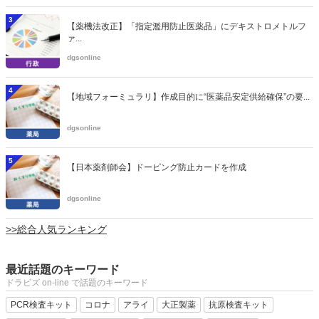
3
【薬機法改正】「指定濫用防止医薬品」にデキストロメトルフ
ァ...
dgsonline
4
【地域フォーミュラリ】作成目的に“医薬品安定供給確保”の要...
dgsonline
5
【日本薬剤師会】ドーピング防止カードを作成
dgsonline
>>総合人気ランキング
最近話題のキーワード
ドラビズ on-line で話題のキーワード
PCR検査キット
コロナ
アライ
大正製薬
抗原検査キット