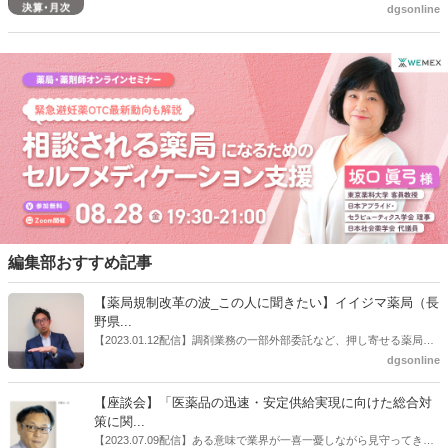
dgsonline
を公表した。それによると全店ベースの売上伸率は、スギ薬局事業が
6.8％増、ジャパン事業が11.9％減、スギ薬局全体の全店売上は5.0％
増だった。既存店ベースの売上伸率は、スギ薬局事業が1.8％増、ジャ
パン事業が7.1%減となり、スギ薬局全体の既存店売上は1.0％増だっ
た。
編集部おすすめ記事
【薬局規制改革の波_この人に聞きたい】イイジマ薬局（長
野県...
【2023.01.12配信】調剤業務の一部外部委託など、押し寄せる薬局業
界への規制改革の波。この規制改革の波を薬局業界はどう受け止めた
dgsonline
らいいのか。薬局業界関係者の中にも迷いがある人も少なくないので
はないだろうか。本紙ではこうした問題について、厚労省「薬局薬剤
【座談会】「医薬品の迅速・安定供給実現に向けた総合対
師の業務及び薬局の機能に関するワーキンググループ」に参考人とし
策に関...
ても出席していたイイジマ薬局（長野県上田市）開設者である飯島裕
【2023.07.09配信】ある意味で業界が一喜一憂しながら見守ってきた