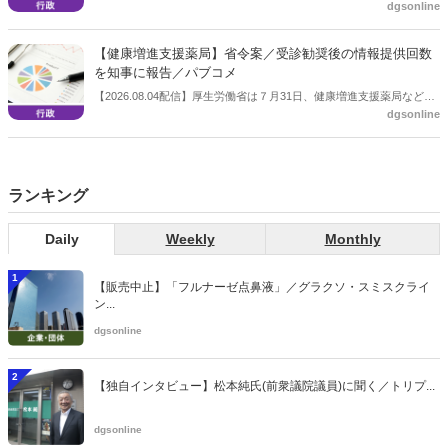
dgsonline
保険給付の見直しの実施に向けた技術的検討会」を開催。「中間とり
まとめ（案）」を提示し了承した。今後、社会保障審議会医療保険部
会等に報告し、令和８年秋頃を目途に結論を得る予定。
【健康増進支援薬局】省令案／受診勧奨後の情報提供回数
を知事に報告／パブコメ
【2026.08.04配信】厚生労働省は７月31日、健康増進支援薬局などに
dgsonline
関する省令案を示し、パブコメを開始した。受診勧奨を行った後に、
当該医療機関や連携機関に対して、利用者の相談内容や薬剤及び医薬
品に関する情報を提供した回数を知事に報告する事項とする。
ランキング
Daily
Weekly
Monthly
1
【販売中止】「フルナーゼ点鼻液」／グラクソ・スミスクライ
ン...
dgsonline
2
【独自インタビュー】松本純氏(前衆議院議員)に聞く／トリプ...
dgsonline