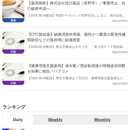
【薬局倒産】株式会社浅川薬品（長野市）／事業停止、自
己破産申請へ
【2026.08.06配信】帝国データバンク長野支店によると、株式会社浅
dgsonline
川薬品（長野市）は7月31日に事業を停止し、自己破産申請の準備に
入った。
【OTC類似薬】鎮痛消炎外用薬、慢性かつ重度の変形性膝
関節症などの負担増に経過措置
【2026.08.05配信】厚生労働省は８月５日、「第４回ＯＴＣ類似薬の
dgsonline
保険給付の見直しの実施に向けた技術的検討会」を開催。「中間とり
まとめ（案）」を提示し了承した。今後、社会保障審議会医療保険部
会等に報告し、令和８年秋頃を目途に結論を得る予定。
【健康増進支援薬局】省令案／受診勧奨後の情報提供回数
を知事に報告／パブコメ
【2026.08.04配信】厚生労働省は７月31日、健康増進支援薬局などに
dgsonline
関する省令案を示し、パブコメを開始した。受診勧奨を行った後に、
当該医療機関や連携機関に対して、利用者の相談内容や薬剤及び医薬
品に関する情報を提供した回数を知事に報告する事項とする。
ランキング
Daily
Weekly
Monthly