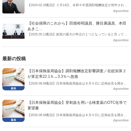
飯田市）は、会員薬局から安定供給確保への強い要望があったことを
【2024.02.26配信】２月14日、令和６年度調剤報酬改定が答申され
受け、安定供給確保が見込めるPPI３成分について銘柄を含めて選定
た。本紙では、厚生労働省保険局医療課・薬剤管理官の安川孝志氏
dgsonline
したとした。
に、薬局に関係する調剤報酬改定の部分についてインタビューした。
【社会保障のこれから】田畑裕明議員、勝目康議員、本田
あきこ...
【2025.05.13配信】政策の最大の争点の１つとなっていると言っても
よいのが社会保障のこれからのあり方だ。特に与党では、政府関係者
dgsonline
側の議員も多く、ある意味で決定事項の中でしか意見発信しづらい面
もある。個々の議員はどんなビジョンを描いているのか。本紙では座
談会を開いた。
最新の投稿
【日本保険薬局協会】調剤報酬改定影響調査／在総加算２
が算定率22.1％→3.3％へ急激
【2026.08.06配信】日本保険薬局協会は８月６日に定例会見を開き、
dgsonline
「令和８年度調剤報酬改定に係る保険薬局への影響」の調査結果を公
表した。在宅分野では、在宅薬学総合体制加算2の算定率が22.1％から
3.3％へ大きく低下した。
【日本保険薬局協会】穿刺血を用いる検査薬のOTC化等で
要望書
【2026.08.06配信】日本保険薬局協会は８月６日に定例会見を開き、
dgsonline
「穿刺血を用いる検査薬のOTC化等に関する要望書」を厚生労働省 医
薬局長宛に提出したことを説明した。