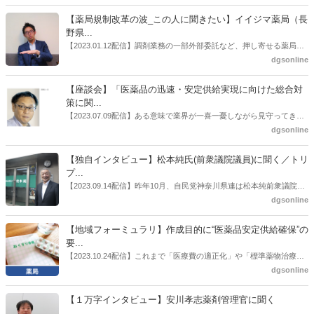
【薬局規制改革の波_この人に聞きたい】イイジマ薬局（長
野県...
【2023.01.12配信】調剤業務の一部外部委託など、押し寄せる薬局業
界への規制改革の波。この規制改革の波を薬局業界はどう受け止めた
dgsonline
らいいのか。薬局業界関係者の中にも迷いがある人も少なくないので
はないだろうか。本紙ではこうした問題について、厚労省「薬局薬剤
【座談会】「医薬品の迅速・安定供給実現に向けた総合対
師の業務及び薬局の機能に関するワーキンググループ」に参考人とし
策に関...
ても出席していたイイジマ薬局（長野県上田市）開設者である飯島裕
【2023.07.09配信】ある意味で業界が一喜一憂しながら見守ってきた
也氏に聞いた。
厚労省「医薬品の迅速・安定供給実現に向けた総合対策に関する有識
dgsonline
者検討会」。10カ月にわたり13回の会議が開催され、６月12日に報告
書がとりまとめられた。ドラビズon-lineでは検討会を総括する目的で
【独自インタビュー】松本純氏(前衆議院議員)に聞く／トリ
厚労省医政局医薬産業振興・医療情報企画課長（医薬産業振興・医療
プ...
情報企画課セルフケア・セルフメディケーション推進室長併任）安藤
【2023.09.14配信】昨年10月、自民党神奈川県連は松本純前衆議院議
公一氏や青山学院大学名誉教授の三村優美子氏、 日本保険薬局協会医
員を「自民党神奈川1区」（横浜市中区・磯子区・金沢区）の支部長
dgsonline
薬品流通・ＯＴＣ検討委員会副委員長の原靖明氏を交えた座談会を実
に選出した。「1区支部長」は、次期衆院選挙で神奈川1区自民党公認
施した。
候補の前提となるもの。薬剤師に関わる政策に広く・深く関わってき
【地域フォーミュラリ】作成目的に“医薬品安定供給確保”の
た同氏の復活に向けた薬剤師業界の期待には熱いものがある。不透明
要...
感の払拭できない医療・介護・障害者サービスのトリプル改定等へ
【2023.10.24配信】これまで「医療費の適正化」や「標準薬物治療の
の、薬剤師業界の強い危機感の裏返しといってもいいだろう。本稿で
推進」などが目的とされることが多かった地域フォーミュラリの作
dgsonline
は松本氏にインタビューした。
成。ここに、明らかにもう１つの理由が追加されるようになってき
た。医薬品の安定供給確保だ。10月22日に開かれた「日本フォーミュ
【１万字インタビュー】安川孝志薬剤管理官に聞く
ラリ学会学術総会」で一般演題発表した飯田下伊那薬剤師会（長野県