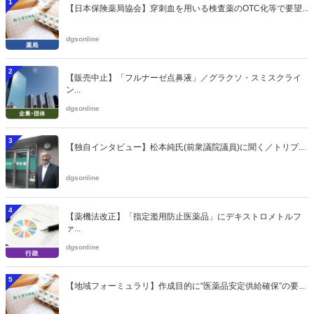
1
【日本保険薬局協会】穿刺血を用いる検査薬のOTC化等で要望...
dgsonline
2
【販売中止】「フルナーゼ点鼻液」／グラクソ・スミスクライ
ン...
dgsonline
3
【独自インタビュー】松本純氏(前衆議院議員)に聞く／トリプ...
dgsonline
4
【薬機法改正】「指定濫用防止医薬品」にデキストロメトルフ
ァ...
dgsonline
5
【地域フォーミュラリ】作成目的に“医薬品安定供給確保”の要...