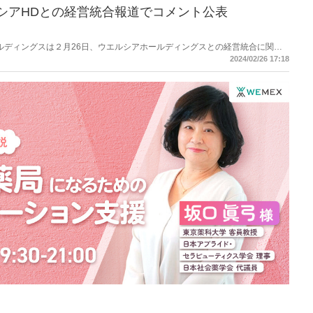
シアHDとの経営統合報道でコメント公表
ハホールディングスは２月26日、ウエルシアホールディングスとの経営統合に関す
メントを公表した。
2024/02/26 17:18