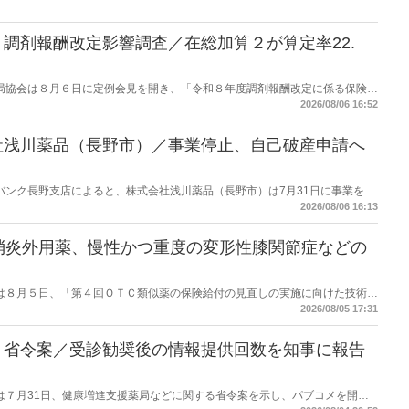
調剤報酬改定影響調査／在総加算２が算定率22.
保険薬局協会は８月６日に定例会見を開き、「令和８年度調剤報酬改定に係る保険薬
た。在宅分野では、在宅薬学総合体制加算2の算定率が22.1％から3.3％へ大
2026/08/06 16:52
社浅川薬品（長野市）／事業停止、自己破産申請へ
データバンク長野支店によると、株式会社浅川薬品（長野市）は7月31日に事業を停
った。
2026/08/06 16:13
消炎外用薬、慢性かつ重度の変形性膝関節症などの
労働省は８月５日、「第４回ＯＴＣ類似薬の保険給付の見直しの実施に向けた技術的
とめ（案）」を提示し了承した。今後、社会保障審議会医療保険部会等に報告
2026/08/05 17:31
を得る予定。
】省令案／受診勧奨後の情報提供回数を知事に報告
労働省は７月31日、健康増進支援薬局などに関する省令案を示し、パブコメを開始
当該医療機関や連携機関に対して、利用者の相談内容や薬剤及び医薬品に関す