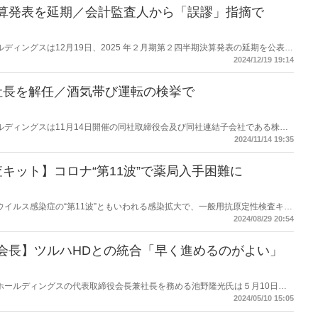
決算発表を延期／会計監査人から「誤謬」指摘で
ホールディングスは12月19日、2025 年２月期第２四半期決算発表の延期を公表し
する誤謬が存在する可能性が判明したとしている。
2024/12/19 19:14
社長を解任／酒気帯び運転の検挙で
ハホールディングスは11月14日開催の同社取締役会及び同社連結子会社である株式
松山市）の臨時株主総会において、同社執行役員でレデイ薬局代表取締役社長
2024/11/14 19:35
に関する決議を行った。、同日付で両社の役員を解任した。
キット】コロナ“第11波”で薬局入手困難に
コロナウイルス感染症の“第11波”ともいわれる感染拡大で、一般用抗原定性検査キッ
会は厚生労働省に対し、不足解消に向けた措置を要望した。
2024/08/29 20:54
会長】ツルハHDとの統合「早く進めるのがよい」
ルシアホールディングスの代表取締役会長兼社長を務める池野隆光氏は５月10日、
ィグスとの統合について触れ、「早く進めるのがよいと思っている」と述べ
2024/05/10 15:05
「ウエルシアホールディングス共栄会」の総会で挨拶したもの。