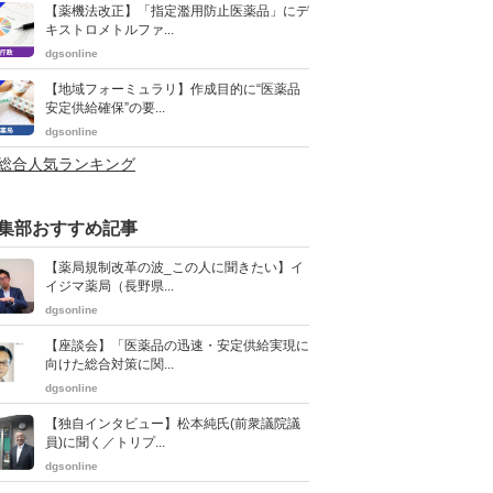
【薬機法改正】「指定濫用防止医薬品」にデ
キストロメトルファ...
dgsonline
【地域フォーミュラリ】作成目的に“医薬品
安定供給確保”の要...
dgsonline
>総合人気ランキング
集部おすすめ記事
【薬局規制改革の波_この人に聞きたい】イ
イジマ薬局（長野県...
dgsonline
【座談会】「医薬品の迅速・安定供給実現に
向けた総合対策に関...
dgsonline
【独自インタビュー】松本純氏(前衆議院議
員)に聞く／トリプ...
dgsonline