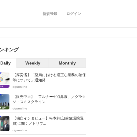
新規登録
ログイン
ンキング
Daily
Weekly
Monthly
【厚労省】「薬局における適正な業務の確保
等について」通知発...
dgsonline
【販売中止】「フルナーゼ点鼻液」／グラク
ソ・スミスクライン...
dgsonline
【独自インタビュー】松本純氏(前衆議院議
員)に聞く／トリプ...
dgsonline