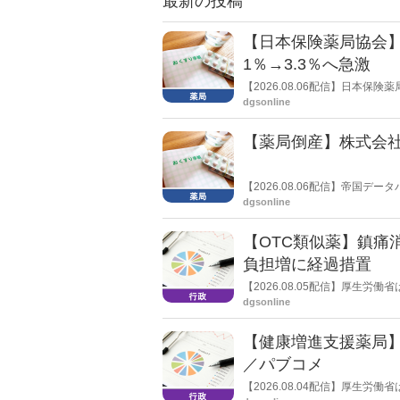
最新の投稿
【日本保険薬局協会】
1％→3.3％へ急激
【2026.08.06配信】日本
局への影響」の調査結果を公表し
dgsonline
きく低下した。
【薬局倒産】株式会
【2026.08.06配信】帝国
止し、自己破産申請の準備に入
dgsonline
【OTC類似薬】鎮痛
負担増に経過措置
【2026.08.05配信】厚生
検討会」を開催。「中間とりま
dgsonline
し、令和８年秋頃を目途に結論
【健康増進支援薬局
／パブコメ
【2026.08.04配信】厚生
した。受診勧奨を行った後に、