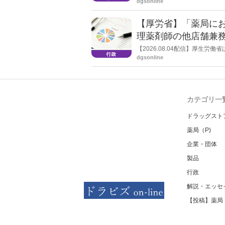
dgsonline
る情報を提供した回数を知事に
【厚労省】「薬局に
理薬剤師の他店舗兼
【2026.08.04配信】厚生
た。
dgsonline
カテゴリ一
ドラッグスト
薬局（P)
企業・団体
製品
行政
解説・エッセ
【投稿】薬局