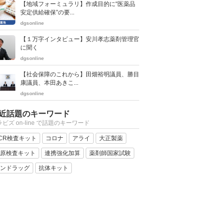
【地域フォーミュラリ】作成目的に“医薬品
安定供給確保”の要...
dgsonline
【１万字インタビュー】安川孝志薬剤管理官
に聞く
dgsonline
【社会保障のこれから】田畑裕明議員、勝目
康議員、本田あきこ...
dgsonline
近話題のキーワード
ビズ on-line で話題のキーワード
CR検査キット
コロナ
アライ
大正製薬
原検査キット
連携強化加算
薬剤師国家試験
ンドラッグ
抗体キット