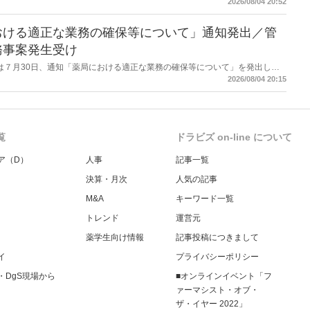
2026/08/04 20:52
報告する事項とする。
おける適正な業務の確保等について」通知発出／管
務事案発生受け
労働省は７月30日、通知「薬局における適正な業務の確保等について」を発出し
2026/08/04 20:15
覧
ドラビズ on-line について
ア（D）
人事
記事一覧
決算・月次
人気の記事
M&A
キーワード一覧
トレンド
運営元
薬学生向け情報
記事投稿につきまして
イ
プライバシーポリシー
・DgS現場から
■オンラインイベント「フ
ァーマシスト・オブ・
ザ・イヤー 2022」