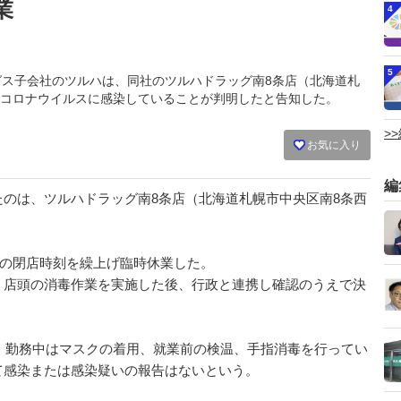
業
4
5
ィングス子会社のツルハは、同社のツルハドラッグ南8条店（北海道札
コロナウイルスに感染していることが判明したと告知した。
>
お気に入り
編
のは、ツルハドラッグ南8条店（北海道札幌市中央区南8条西
舗の閉店時刻を繰上げ臨時休業した。
店頭の消毒作業を実施した後、行政と連携し確認のうえで決
、勤務中はマスクの着用、就業前の検温、手指消毒を行ってい
て感染または感染疑いの報告はないという。