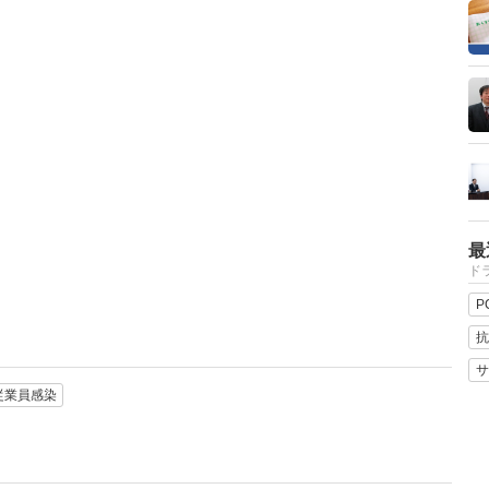
最
ドラ
P
抗
サ
従業員感染