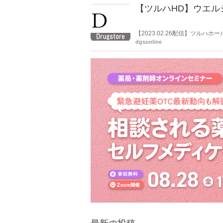
【ツルハHD】ウエル
【2023.02.26配信】ツル
る報道があったことを受け、コ
dgsonline