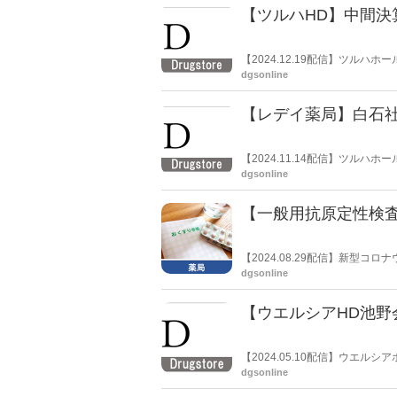
【ツルハHD】中間
【2024.12.19配信】ツルハ
た。過年度の連結財務諸表に関
dgsonline
【レデイ薬局】白石
【2024.11.14配信】ツル
会社レデイ薬局（本社：愛媛県
dgsonline
である白石明生氏の取締役解任
【一般用抗原定性検査
【2024.08.29配信】新型
トが不足している。日本薬剤師
dgsonline
【ウエルシアHD池野
【2024.05.10配信】ウエ
都内の会合で、ツルハホールデ
dgsonline
た。同社の取引先を交えた会合