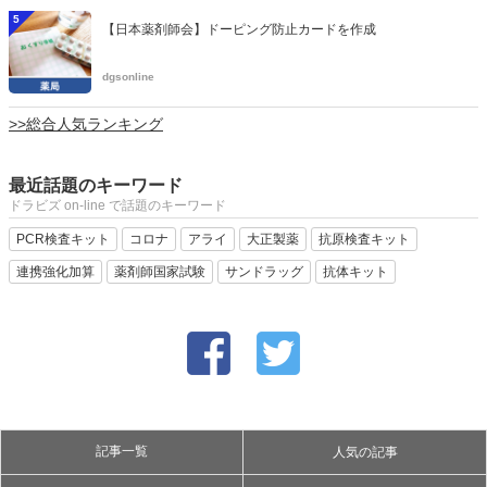
5
【日本薬剤師会】ドーピング防止カードを作成
dgsonline
>>総合人気ランキング
最近話題のキーワード
ドラビズ on-line で話題のキーワード
PCR検査キット
コロナ
アライ
大正製薬
抗原検査キット
連携強化加算
薬剤師国家試験
サンドラッグ
抗体キット
記事一覧
人気の記事