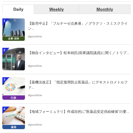
Daily
Weekly
Monthly
1
【販売中止】「フルナーゼ点鼻液」／グラクソ・スミスクライ
ン...
dgsonline
2
【独自インタビュー】松本純氏(前衆議院議員)に聞く／トリプ...
dgsonline
3
【薬機法改正】「指定濫用防止医薬品」にデキストロメトルフ
ァ...
dgsonline
4
【地域フォーミュラリ】作成目的に“医薬品安定供給確保”の要...
dgsonline