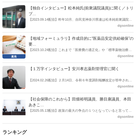
者検討会」。10カ月にわたり13回の会議が開催され、６月12日に報告
書がとりまとめられた。ドラビズon-lineでは検討会を総括する目的で
【独自インタビュー】松本純氏(前衆議院議員)に聞く／トリ
厚労省医政局医薬産業振興・医療情報企画課長（医薬産業振興・医療
プ...
情報企画課セルフケア・セルフメディケーション推進室長併任）安藤
【2023.09.14配信】昨年10月、自民党神奈川県連は松本純前衆議院議
公一氏や青山学院大学名誉教授の三村優美子氏、 日本保険薬局協会医
員を「自民党神奈川1区」（横浜市中区・磯子区・金沢区）の支部長
dgsonline
薬品流通・ＯＴＣ検討委員会副委員長の原靖明氏を交えた座談会を実
に選出した。「1区支部長」は、次期衆院選挙で神奈川1区自民党公認
施した。
候補の前提となるもの。薬剤師に関わる政策に広く・深く関わってき
【地域フォーミュラリ】作成目的に“医薬品安定供給確保”の
た同氏の復活に向けた薬剤師業界の期待には熱いものがある。不透明
要...
感の払拭できない医療・介護・障害者サービスのトリプル改定等へ
【2023.10.24配信】これまで「医療費の適正化」や「標準薬物治療の
の、薬剤師業界の強い危機感の裏返しといってもいいだろう。本稿で
推進」などが目的とされることが多かった地域フォーミュラリの作
dgsonline
は松本氏にインタビューした。
成。ここに、明らかにもう１つの理由が追加されるようになってき
た。医薬品の安定供給確保だ。10月22日に開かれた「日本フォーミュ
【１万字インタビュー】安川孝志薬剤管理官に聞く
ラリ学会学術総会」で一般演題発表した飯田下伊那薬剤師会（長野県
飯田市）は、会員薬局から安定供給確保への強い要望があったことを
【2024.02.26配信】２月14日、令和６年度調剤報酬改定が答申され
受け、安定供給確保が見込めるPPI３成分について銘柄を含めて選定
た。本紙では、厚生労働省保険局医療課・薬剤管理官の安川孝志氏
dgsonline
したとした。
に、薬局に関係する調剤報酬改定の部分についてインタビューした。
【社会保障のこれから】田畑裕明議員、勝目康議員、本田
あきこ...
【2025.05.13配信】政策の最大の争点の１つとなっていると言っても
よいのが社会保障のこれからのあり方だ。特に与党では、政府関係者
dgsonline
側の議員も多く、ある意味で決定事項の中でしか意見発信しづらい面
もある。個々の議員はどんなビジョンを描いているのか。本紙では座
ランキング
談会を開いた。