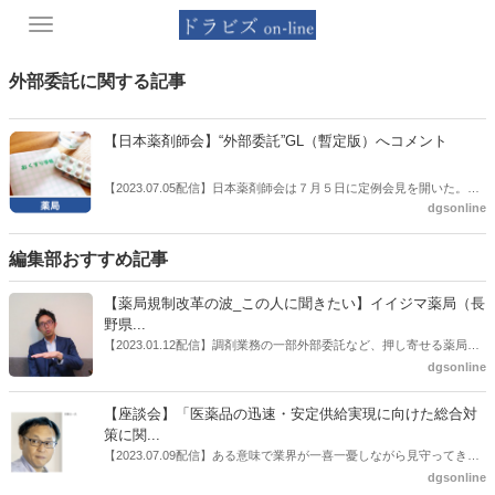
Toggle
navigation
外部委託に関する記事
【日本薬剤師会】“外部委託”GL（暫定版）へコメント
【2023.07.05配信】日本薬剤師会は７月５日に定例会見を開いた。そ
dgsonline
の中で、公表された、いわゆる調剤業務の一部外部委託に関する暫定
版のガイドライン（GL）に対する受け止めについてコメントした。
編集部おすすめ記事
【薬局規制改革の波_この人に聞きたい】イイジマ薬局（長
野県...
【2023.01.12配信】調剤業務の一部外部委託など、押し寄せる薬局業
界への規制改革の波。この規制改革の波を薬局業界はどう受け止めた
dgsonline
らいいのか。薬局業界関係者の中にも迷いがある人も少なくないので
はないだろうか。本紙ではこうした問題について、厚労省「薬局薬剤
【座談会】「医薬品の迅速・安定供給実現に向けた総合対
師の業務及び薬局の機能に関するワーキンググループ」に参考人とし
策に関...
ても出席していたイイジマ薬局（長野県上田市）開設者である飯島裕
【2023.07.09配信】ある意味で業界が一喜一憂しながら見守ってきた
也氏に聞いた。
厚労省「医薬品の迅速・安定供給実現に向けた総合対策に関する有識
dgsonline