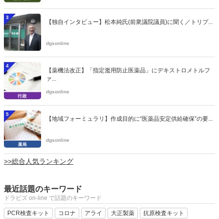
3
【独自インタビュー】松本純氏(前衆議院議員)に聞く／トリプ...
dgsonline
4
【薬機法改正】「指定濫用防止医薬品」にデキストロメトルフ
ァ...
dgsonline
5
【地域フォーミュラリ】作成目的に“医薬品安定供給確保”の要...
dgsonline
>>総合人気ランキング
最近話題のキーワード
ドラビズ on-line で話題のキーワード
PCR検査キット
コロナ
アライ
大正製薬
抗原検査キット