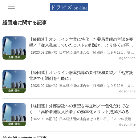
Toggle
navigation
経団連に関する記事
【経団連】オンライン営業に特化した薬局業態の容認を要
望／「従来発生していたコストの削減と、より多くの事業
者による市場参入が期待できる」
【2023.09.13配信】日本経済団体連合会（経団連）は９月12日、提言
dgsonline
書「2023年度規制改革要望ー日本経済にダイナミズムを取り戻すー」
をまとめ、公表した。この中でオンライン営業に特化した薬局業態の
容認を要望した。「従来発生していたコストの削減と、より多くの事
【経団連】オンライン服薬指導の要件緩和要望／「処方箋
業者による市場参入が期待できる」などとしている。
電送でも調剤を可能に」
【2023.09.13配信】日本経済団体連合会（経団連）は９月12日、提言
dgsonline
書「2023年度規制改革要望ー日本経済にダイナミズムを取り戻すー」
をまとめ、公表した。この中で「オンライン服薬指導の要件緩和」を
要望。電送された処方内容に基づいて行う薬剤の調製等も、薬剤師に
【経団連】外部委託への要望を再提出／一包化だけでな
よる訪問確認を前提とせず、「オンライン服薬指導後、薬剤師以外の
く、「高齢者施設入所者」の効率化メリット把握求める
従業員や配送員が患家を訪問し、処方箋を受領・内容を確認すること
【2022.09.15配信】日本経済団体連合会は９月13日、「2022年度規制
により、薬剤師本人による当該処方箋原本の受領・確認なしでも、遡
dgsonline
改革要望」をまとめ、公表した。新規項目では「健康を支えるヘルス
って当該処方箋による薬局での調剤とみなす」こととすべきであると
ケアサービスの多様化」を掲げるほか、「更新・再提出」として、外
している。
部委託を含む「薬剤師の対人業務シフトに向けた対物業務の効率化」