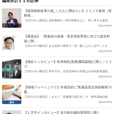
編集部おすすめ記事
を掲げている。外部委託に関しては、一包化だけでなく「高齢者施設
入所者」の効率化におけるメリット把握などを求めている。
【薬局規制改革の波_この人に聞きたい】イイジマ薬局（長
野県...
【2023.01.12配信】調剤業務の一部外部委託など、押し寄せる薬局業
界への規制改革の波。この規制改革の波を薬局業界はどう受け止めた
dgsonline
らいいのか。薬局業界関係者の中にも迷いがある人も少なくないので
はないだろうか。本紙ではこうした問題について、厚労省「薬局薬剤
【座談会】「医薬品の迅速・安定供給実現に向けた総合対
師の業務及び薬局の機能に関するワーキンググループ」に参考人とし
策に関...
ても出席していたイイジマ薬局（長野県上田市）開設者である飯島裕
【2023.07.09配信】ある意味で業界が一喜一憂しながら見守ってきた
也氏に聞いた。
厚労省「医薬品の迅速・安定供給実現に向けた総合対策に関する有識
dgsonline
者検討会」。10カ月にわたり13回の会議が開催され、６月12日に報告
書がとりまとめられた。ドラビズon-lineでは検討会を総括する目的で
【独自インタビュー】松本純氏(前衆議院議員)に聞く／トリ
厚労省医政局医薬産業振興・医療情報企画課長（医薬産業振興・医療
プ...
情報企画課セルフケア・セルフメディケーション推進室長併任）安藤
【2023.09.14配信】昨年10月、自民党神奈川県連は松本純前衆議院議
公一氏や青山学院大学名誉教授の三村優美子氏、 日本保険薬局協会医
員を「自民党神奈川1区」（横浜市中区・磯子区・金沢区）の支部長
dgsonline
薬品流通・ＯＴＣ検討委員会副委員長の原靖明氏を交えた座談会を実
に選出した。「1区支部長」は、次期衆院選挙で神奈川1区自民党公認
施した。
候補の前提となるもの。薬剤師に関わる政策に広く・深く関わってき
【地域フォーミュラリ】作成目的に“医薬品安定供給確保”の
た同氏の復活に向けた薬剤師業界の期待には熱いものがある。不透明
要...
感の払拭できない医療・介護・障害者サービスのトリプル改定等へ
【2023.10.24配信】これまで「医療費の適正化」や「標準薬物治療の
の、薬剤師業界の強い危機感の裏返しといってもいいだろう。本稿で
推進」などが目的とされることが多かった地域フォーミュラリの作
dgsonline
は松本氏にインタビューした。
成。ここに、明らかにもう１つの理由が追加されるようになってき
た。医薬品の安定供給確保だ。10月22日に開かれた「日本フォーミュ
【１万字インタビュー】安川孝志薬剤管理官に聞く