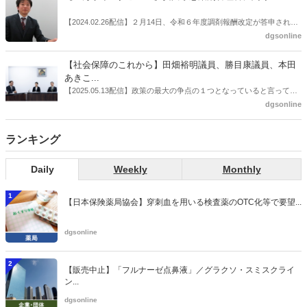
ラリ学会学術総会」で一般演題発表した飯田下伊那薬剤師会（長野県
飯田市）は、会員薬局から安定供給確保への強い要望があったことを
【2024.02.26配信】２月14日、令和６年度調剤報酬改定が答申され
受け、安定供給確保が見込めるPPI３成分について銘柄を含めて選定
た。本紙では、厚生労働省保険局医療課・薬剤管理官の安川孝志氏
dgsonline
したとした。
に、薬局に関係する調剤報酬改定の部分についてインタビューした。
【社会保障のこれから】田畑裕明議員、勝目康議員、本田
あきこ...
【2025.05.13配信】政策の最大の争点の１つとなっていると言っても
よいのが社会保障のこれからのあり方だ。特に与党では、政府関係者
dgsonline
側の議員も多く、ある意味で決定事項の中でしか意見発信しづらい面
もある。個々の議員はどんなビジョンを描いているのか。本紙では座
ランキング
談会を開いた。
Daily
Weekly
Monthly
1
【日本保険薬局協会】穿刺血を用いる検査薬のOTC化等で要望...
dgsonline
2
【販売中止】「フルナーゼ点鼻液」／グラクソ・スミスクライ
ン...
dgsonline