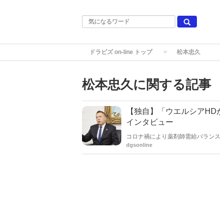
ドラビズ on-line トップ
松本忠久
松本忠久に関する記事
【独自】「ウエルシアHD
インタビュー
コロナ禍により薬剤師需給バラン
た中、ウエルシアホールディング
dgsonline
果たし、地域偏在の問題に貢献し
処方箋の流れを加速させ、同社の
核病院と連携したモデル的な店舗
後、各地に配属するような流れも可
る影響は小さくないだろう。