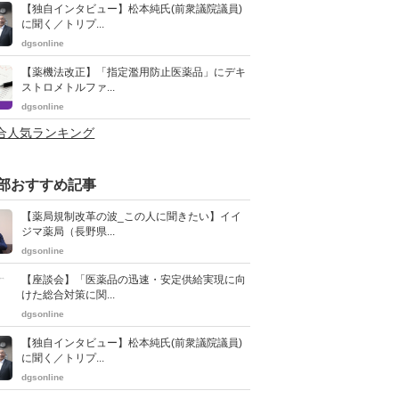
【独自インタビュー】松本純氏(前衆議院議員)
に聞く／トリプ...
dgsonline
【薬機法改正】「指定濫用防止医薬品」にデキ
ストロメトルファ...
dgsonline
総合人気ランキング
部おすすめ記事
【薬局規制改革の波_この人に聞きたい】イイ
ジマ薬局（長野県...
dgsonline
【座談会】「医薬品の迅速・安定供給実現に向
けた総合対策に関...
dgsonline
【独自インタビュー】松本純氏(前衆議院議員)
に聞く／トリプ...
dgsonline