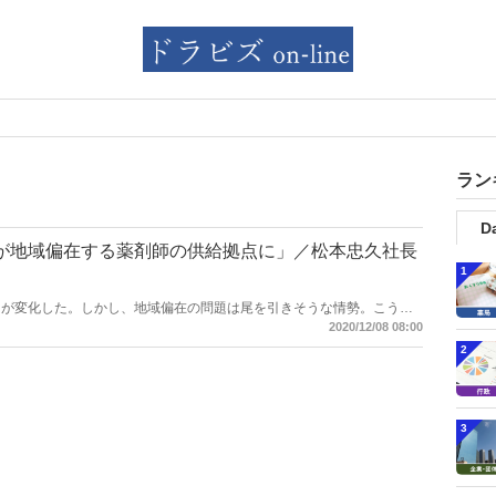
ラン
Da
が地域偏在する薬剤師の供給拠点に」／松本忠久社長
1
スが変化した。しかし、地域偏在の問題は尾を引きそうな情勢。こうし
スの松本忠久社長は、「ウエルシアが地方への薬剤師供給拠点の役割を
2020/12/08 08:00
たい」との考えを示した。コロナ禍は「門前から身近な地域へ」という
2
薬剤師採用の追い風となっていることも背景の一つだ。一方、地域の中
出店計画も進んでおり、高度医療の知識を習得した薬剤師を養成、その
能になる。およそ6000人の薬剤師を擁する同社が“薬剤師市場”に与え
3