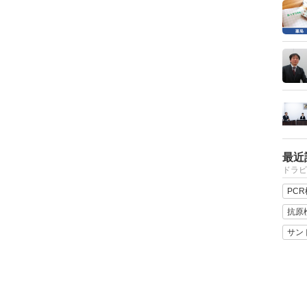
最近
ドラビ
PC
抗原
サン