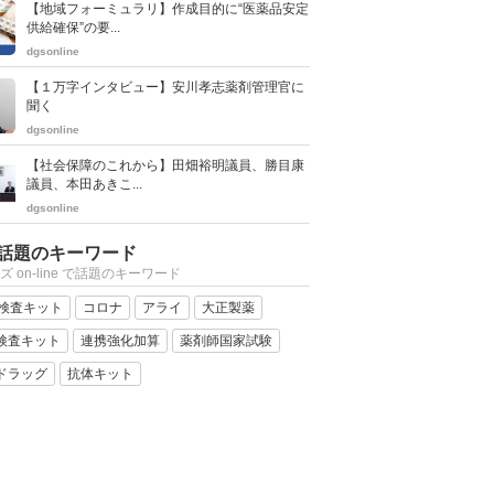
【地域フォーミュラリ】作成目的に“医薬品安定
供給確保”の要...
dgsonline
【１万字インタビュー】安川孝志薬剤管理官に
聞く
dgsonline
【社会保障のこれから】田畑裕明議員、勝目康
議員、本田あきこ...
dgsonline
話題のキーワード
ズ on-line で話題のキーワード
R検査キット
コロナ
アライ
大正製薬
検査キット
連携強化加算
薬剤師国家試験
ドラッグ
抗体キット