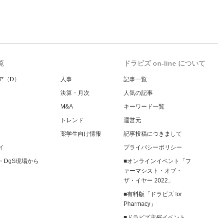
覧
ドラビズ on-line について
ア（D）
人事
記事一覧
決算・月次
人気の記事
M&A
キーワード一覧
トレンド
運営元
薬学生向け情報
記事投稿につきまして
イ
プライバシーポリシー
・DgS現場から
■オンラインイベント「フ
ァーマシスト・オブ・
ザ・イヤー 2022」
■有料版「ドラビズ for
Pharmacy」
■ドラビズ主催イベント