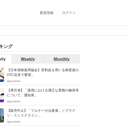
新規登録
ログイン
キング
ily
Weekly
Monthly
【日本保険薬局協会】穿刺血を用いる検査薬の
OTC化等で要望...
dgsonline
【厚労省】「薬局における適正な業務の確保等
について」通知発...
dgsonline
【販売中止】「フルナーゼ点鼻液」／グラク
ソ・スミスクライン...
dgsonline