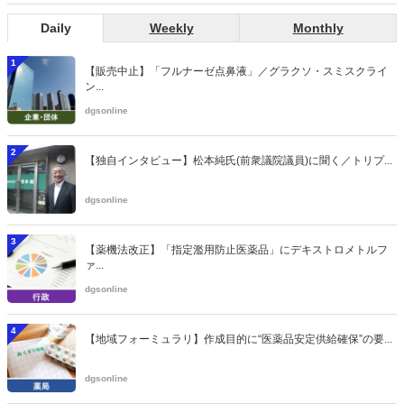
Daily
Weekly
Monthly
1
【販売中止】「フルナーゼ点鼻液」／グラクソ・スミスクライ
ン...
dgsonline
2
【独自インタビュー】松本純氏(前衆議院議員)に聞く／トリプ...
dgsonline
3
【薬機法改正】「指定濫用防止医薬品」にデキストロメトルフ
ァ...
dgsonline
4
【地域フォーミュラリ】作成目的に“医薬品安定供給確保”の要...
dgsonline