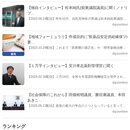
者検討会」。10カ月にわたり13回の会議が開催され、６月12日に報告
書がとりまとめられた。ドラビズon-lineでは検討会を総括する目的で
【独自インタビュー】松本純氏(前衆議院議員)に聞く／トリ
厚労省医政局医薬産業振興・医療情報企画課長（医薬産業振興・医療
プ...
情報企画課セルフケア・セルフメディケーション推進室長併任）安藤
【2023.09.14配信】昨年10月、自民党神奈川県連は松本純前衆議院議
公一氏や青山学院大学名誉教授の三村優美子氏、 日本保険薬局協会医
員を「自民党神奈川1区」（横浜市中区・磯子区・金沢区）の支部長
dgsonline
薬品流通・ＯＴＣ検討委員会副委員長の原靖明氏を交えた座談会を実
に選出した。「1区支部長」は、次期衆院選挙で神奈川1区自民党公認
施した。
候補の前提となるもの。薬剤師に関わる政策に広く・深く関わってき
【地域フォーミュラリ】作成目的に“医薬品安定供給確保”の
た同氏の復活に向けた薬剤師業界の期待には熱いものがある。不透明
要...
感の払拭できない医療・介護・障害者サービスのトリプル改定等へ
【2023.10.24配信】これまで「医療費の適正化」や「標準薬物治療の
の、薬剤師業界の強い危機感の裏返しといってもいいだろう。本稿で
推進」などが目的とされることが多かった地域フォーミュラリの作
dgsonline
は松本氏にインタビューした。
成。ここに、明らかにもう１つの理由が追加されるようになってき
た。医薬品の安定供給確保だ。10月22日に開かれた「日本フォーミュ
【１万字インタビュー】安川孝志薬剤管理官に聞く
ラリ学会学術総会」で一般演題発表した飯田下伊那薬剤師会（長野県
飯田市）は、会員薬局から安定供給確保への強い要望があったことを
【2024.02.26配信】２月14日、令和６年度調剤報酬改定が答申され
受け、安定供給確保が見込めるPPI３成分について銘柄を含めて選定
た。本紙では、厚生労働省保険局医療課・薬剤管理官の安川孝志氏
dgsonline
したとした。
に、薬局に関係する調剤報酬改定の部分についてインタビューした。
【社会保障のこれから】田畑裕明議員、勝目康議員、本田
あきこ...
【2025.05.13配信】政策の最大の争点の１つとなっていると言っても
よいのが社会保障のこれからのあり方だ。特に与党では、政府関係者
dgsonline
側の議員も多く、ある意味で決定事項の中でしか意見発信しづらい面
もある。個々の議員はどんなビジョンを描いているのか。本紙では座
ランキング
談会を開いた。