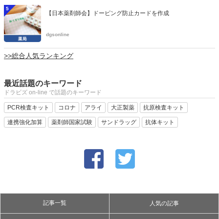
5
【日本薬剤師会】ドーピング防止カードを作成
dgsonline
>>総合人気ランキング
最近話題のキーワード
ドラビズ on-line で話題のキーワード
PCR検査キット
コロナ
アライ
大正製薬
抗原検査キット
連携強化加算
薬剤師国家試験
サンドラッグ
抗体キット
記事一覧
人気の記事