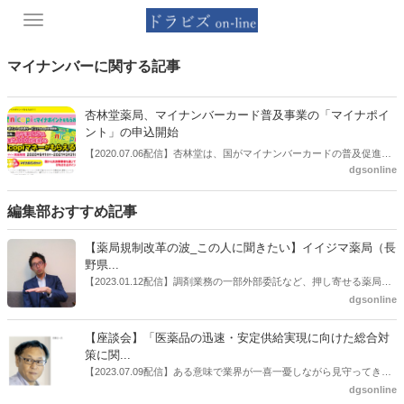
Toggle
navigation
マイナンバーに関する記事
杏林堂薬局、マイナンバーカード普及事業の「マイナポイ
ント」の申込開始
【2020.07.06配信】杏林堂は、国がマイナンバーカードの普及促進、
dgsonline
官民キャッシュレス決済基盤を目的に進めている「マイナポイント」
の申込開始をホームページで告知した。
編集部おすすめ記事
【薬局規制改革の波_この人に聞きたい】イイジマ薬局（長
野県...
【2023.01.12配信】調剤業務の一部外部委託など、押し寄せる薬局業
界への規制改革の波。この規制改革の波を薬局業界はどう受け止めた
dgsonline
らいいのか。薬局業界関係者の中にも迷いがある人も少なくないので
はないだろうか。本紙ではこうした問題について、厚労省「薬局薬剤
【座談会】「医薬品の迅速・安定供給実現に向けた総合対
師の業務及び薬局の機能に関するワーキンググループ」に参考人とし
策に関...
ても出席していたイイジマ薬局（長野県上田市）開設者である飯島裕
【2023.07.09配信】ある意味で業界が一喜一憂しながら見守ってきた
也氏に聞いた。
厚労省「医薬品の迅速・安定供給実現に向けた総合対策に関する有識
dgsonline