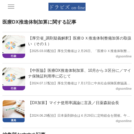
Toggle
navigation
医療DX推進体制加算に関する記事
【厚労省_調剤疑義解釈】医療ＤＸ推進体制整備加算の取扱
い（その１）
【2025.03.03配信】厚生労働省は２月26日、「医療ＤＸ推進体制整備
dgsonline
加算の取扱いに関する疑義解釈資料の送付について（その１）」を発
出した。
【中医協】医療DX推進体制加算、10月から３区分に／マイ
ナ保険証利用率に応じて
【2024.07.17配信】厚生労働省は７月17日に中央社会保険医療協議会
dgsonline
（中医協）総会を開催し、医療DX推進体制整備加算の取り扱いについ
て議論した。
【DX加算】マイナ使用率議論に言及／日薬森副会長
【2024.06.29配信】日本薬剤師会は６月29日に定時総会を開催。午後
dgsonline
に開かれたブロック代表質問では、令和６年度調剤報酬改定で新設さ
れた「医療ＤＸ推進体制整備加算」についてマイナ保険証の利用実績
という要件の議論について質問があった。