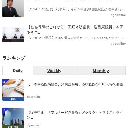
ラリ学会学術総会」で一般演題発表した飯田下伊那薬剤師会（長野県
飯田市）は、会員薬局から安定供給確保への強い要望があったことを
【2024.02.26配信】２月14日、令和６年度調剤報酬改定が答申され
受け、安定供給確保が見込めるPPI３成分について銘柄を含めて選定
た。本紙では、厚生労働省保険局医療課・薬剤管理官の安川孝志氏
dgsonline
したとした。
に、薬局に関係する調剤報酬改定の部分についてインタビューした。
【社会保障のこれから】田畑裕明議員、勝目康議員、本田
あきこ...
【2025.05.13配信】政策の最大の争点の１つとなっていると言っても
よいのが社会保障のこれからのあり方だ。特に与党では、政府関係者
dgsonline
側の議員も多く、ある意味で決定事項の中でしか意見発信しづらい面
もある。個々の議員はどんなビジョンを描いているのか。本紙では座
ランキング
談会を開いた。
Daily
Weekly
Monthly
1
【日本保険薬局協会】穿刺血を用いる検査薬のOTC化等で要望...
dgsonline
2
【販売中止】「フルナーゼ点鼻液」／グラクソ・スミスクライ
ン...
dgsonline