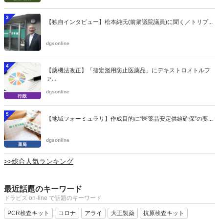
3
【独自インタビュー】松本純氏(前衆議院議員)に聞く／トリプ...
dgsonline
4
【薬機法改正】「指定濫用防止医薬品」にデキストロメトルフ
ァ...
dgsonline
5
【地域フォーミュラリ】作成目的に“医薬品安定供給確保”の要...
dgsonline
>>総合人気ランキング
最近話題のキーワード
ドラビズ on-line で話題のキーワード
PCR検査キット
コロナ
アライ
大正製薬
抗原検査キット