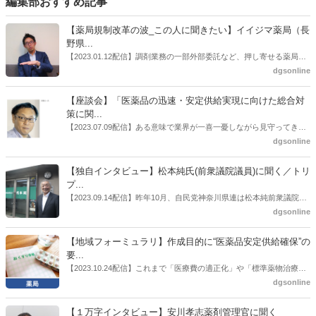
編集部おすすめ記事
【薬局規制改革の波_この人に聞きたい】イイジマ薬局（長
野県...
【2023.01.12配信】調剤業務の一部外部委託など、押し寄せる薬局業
界への規制改革の波。この規制改革の波を薬局業界はどう受け止めた
dgsonline
らいいのか。薬局業界関係者の中にも迷いがある人も少なくないので
はないだろうか。本紙ではこうした問題について、厚労省「薬局薬剤
【座談会】「医薬品の迅速・安定供給実現に向けた総合対
師の業務及び薬局の機能に関するワーキンググループ」に参考人とし
策に関...
ても出席していたイイジマ薬局（長野県上田市）開設者である飯島裕
【2023.07.09配信】ある意味で業界が一喜一憂しながら見守ってきた
也氏に聞いた。
厚労省「医薬品の迅速・安定供給実現に向けた総合対策に関する有識
dgsonline
者検討会」。10カ月にわたり13回の会議が開催され、６月12日に報告
書がとりまとめられた。ドラビズon-lineでは検討会を総括する目的で
【独自インタビュー】松本純氏(前衆議院議員)に聞く／トリ
厚労省医政局医薬産業振興・医療情報企画課長（医薬産業振興・医療
プ...
情報企画課セルフケア・セルフメディケーション推進室長併任）安藤
【2023.09.14配信】昨年10月、自民党神奈川県連は松本純前衆議院議
公一氏や青山学院大学名誉教授の三村優美子氏、 日本保険薬局協会医
員を「自民党神奈川1区」（横浜市中区・磯子区・金沢区）の支部長
dgsonline
薬品流通・ＯＴＣ検討委員会副委員長の原靖明氏を交えた座談会を実
に選出した。「1区支部長」は、次期衆院選挙で神奈川1区自民党公認
施した。
候補の前提となるもの。薬剤師に関わる政策に広く・深く関わってき
【地域フォーミュラリ】作成目的に“医薬品安定供給確保”の
た同氏の復活に向けた薬剤師業界の期待には熱いものがある。不透明
要...
感の払拭できない医療・介護・障害者サービスのトリプル改定等へ
【2023.10.24配信】これまで「医療費の適正化」や「標準薬物治療の
の、薬剤師業界の強い危機感の裏返しといってもいいだろう。本稿で
推進」などが目的とされることが多かった地域フォーミュラリの作
dgsonline
は松本氏にインタビューした。
成。ここに、明らかにもう１つの理由が追加されるようになってき
た。医薬品の安定供給確保だ。10月22日に開かれた「日本フォーミュ
【１万字インタビュー】安川孝志薬剤管理官に聞く