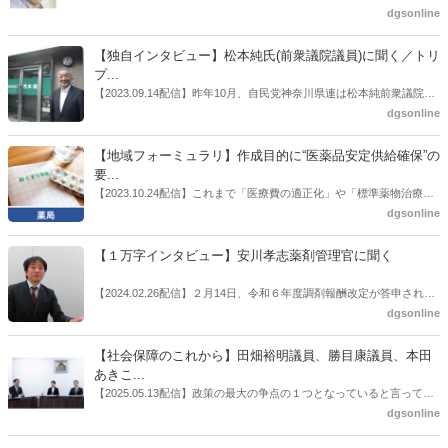
也氏に聞いた。
厚労省「医薬品の迅速・安定供給実現に向けた総合対策に関する有識
dgsonline
者検討会」。10カ月にわたり13回の会議が開催され、６月12日に報告
書がとりまとめられた。ドラビズon-lineでは検討会を総括する目的で
【独自インタビュー】松本純氏(前衆議院議員)に聞く／トリ
厚労省医政局医薬産業振興・医療情報企画課長（医薬産業振興・医療
プ...
情報企画課セルフケア・セルフメディケーション推進室長併任）安藤
【2023.09.14配信】昨年10月、自民党神奈川県連は松本純前衆議院議
公一氏や青山学院大学名誉教授の三村優美子氏、 日本保険薬局協会医
員を「自民党神奈川1区」（横浜市中区・磯子区・金沢区）の支部長
dgsonline
薬品流通・ＯＴＣ検討委員会副委員長の原靖明氏を交えた座談会を実
に選出した。「1区支部長」は、次期衆院選挙で神奈川1区自民党公認
施した。
候補の前提となるもの。薬剤師に関わる政策に広く・深く関わってき
【地域フォーミュラリ】作成目的に“医薬品安定供給確保”の
た同氏の復活に向けた薬剤師業界の期待には熱いものがある。不透明
要...
感の払拭できない医療・介護・障害者サービスのトリプル改定等へ
【2023.10.24配信】これまで「医療費の適正化」や「標準薬物治療の
の、薬剤師業界の強い危機感の裏返しといってもいいだろう。本稿で
推進」などが目的とされることが多かった地域フォーミュラリの作
dgsonline
は松本氏にインタビューした。
成。ここに、明らかにもう１つの理由が追加されるようになってき
た。医薬品の安定供給確保だ。10月22日に開かれた「日本フォーミュ
【１万字インタビュー】安川孝志薬剤管理官に聞く
ラリ学会学術総会」で一般演題発表した飯田下伊那薬剤師会（長野県
飯田市）は、会員薬局から安定供給確保への強い要望があったことを
【2024.02.26配信】２月14日、令和６年度調剤報酬改定が答申され
受け、安定供給確保が見込めるPPI３成分について銘柄を含めて選定
た。本紙では、厚生労働省保険局医療課・薬剤管理官の安川孝志氏
dgsonline
したとした。
に、薬局に関係する調剤報酬改定の部分についてインタビューした。
【社会保障のこれから】田畑裕明議員、勝目康議員、本田
あきこ...
【2025.05.13配信】政策の最大の争点の１つとなっていると言っても
よいのが社会保障のこれからのあり方だ。特に与党では、政府関係者
dgsonline
側の議員も多く、ある意味で決定事項の中でしか意見発信しづらい面