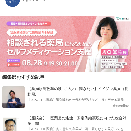
編集部おすすめ記事
【薬局規制改革の波_この人に聞きたい】イイジマ薬局（長
野県...
【2023.01.12配信】調剤業務の一部外部委託など、押し寄せる薬局業
界への規制改革の波。この規制改革の波を薬局業界はどう受け止めた
dgsonline
らいいのか。薬局業界関係者の中にも迷いがある人も少なくないので
はないだろうか。本紙ではこうした問題について、厚労省「薬局薬剤
【座談会】「医薬品の迅速・安定供給実現に向けた総合対
師の業務及び薬局の機能に関するワーキンググループ」に参考人とし
策に関...
ても出席していたイイジマ薬局（長野県上田市）開設者である飯島裕
【2023.07.09配信】ある意味で業界が一喜一憂しながら見守ってきた