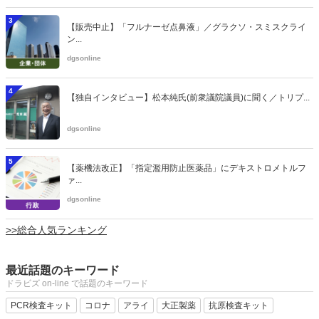
3
【販売中止】「フルナーゼ点鼻液」／グラクソ・スミスクライ
ン...
dgsonline
4
【独自インタビュー】松本純氏(前衆議院議員)に聞く／トリプ...
dgsonline
5
【薬機法改正】「指定濫用防止医薬品」にデキストロメトルフ
ァ...
dgsonline
>>総合人気ランキング
最近話題のキーワード
ドラビズ on-line で話題のキーワード
PCR検査キット
コロナ
アライ
大正製薬
抗原検査キット