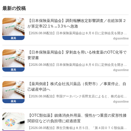
もある。個々の議員はどんなビジョンを描いているのか。本紙では座
談会を開いた。
最新の投稿
【日本保険薬局協会】調剤報酬改定影響調査／在総加算２
が算定率22.1％→3.3％へ急激
【2026.08.06配信】日本保険薬局協会は８月６日に定例会見を開き、
dgsonline
「令和８年度調剤報酬改定に係る保険薬局への影響」の調査結果を公
表した。在宅分野では、在宅薬学総合体制加算2の算定率が22.1％から
3.3％へ大きく低下した。
【日本保険薬局協会】穿刺血を用いる検査薬のOTC化等で
要望書
【2026.08.06配信】日本保険薬局協会は８月６日に定例会見を開き、
dgsonline
「穿刺血を用いる検査薬のOTC化等に関する要望書」を厚生労働省 医
薬局長宛に提出したことを説明した。
【薬局倒産】株式会社浅川薬品（長野市）／事業停止、自
己破産申請へ
【2026.08.06配信】帝国データバンク長野支店によると、株式会社浅
dgsonline
川薬品（長野市）は7月31日に事業を停止し、自己破産申請の準備に
入った。
【OTC類似薬】鎮痛消炎外用薬、慢性かつ重度の変形性膝
関節症などの負担増に経過措置
【2026.08.05配信】厚生労働省は８月５日、「第４回ＯＴＣ類似薬の