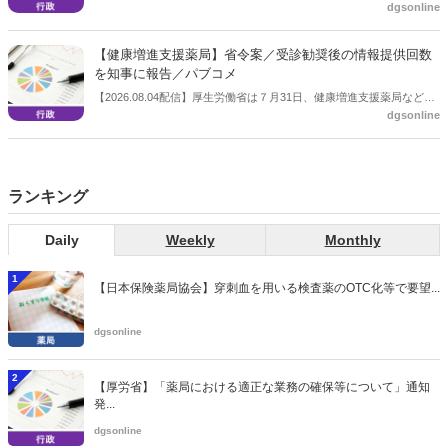
dgsonline
保険給付の見直しの実施に向けた技術的検討会」を開催。「中間とり
まとめ（案）」を提示し了承した。今後、社会保障審議会医療保険部
会等に報告し、令和８年秋頃を目途に結論を得る予定。
【健康増進支援薬局】省令案／受診勧奨後の情報提供回数
を知事に報告／パブコメ
【2026.08.04配信】厚生労働省は７月31日、健康増進支援薬局などに
dgsonline
関する省令案を示し、パブコメを開始した。受診勧奨を行った後に、
当該医療機関や連携機関に対して、利用者の相談内容や薬剤及び医薬
品に関する情報を提供した回数を知事に報告する事項とする。
ランキング
Daily
Weekly
Monthly
1
【日本保険薬局協会】穿刺血を用いる検査薬のOTC化等で要望...
dgsonline
2
【厚労省】「薬局における適正な業務の確保等について」通知
発...
dgsonline