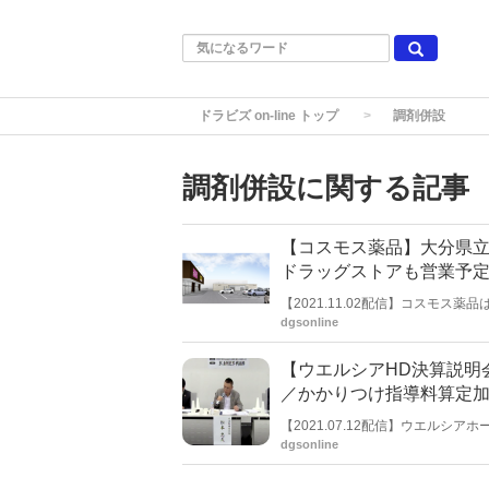
ドラビズ on-line トップ
調剤併設
調剤併設に関する記事
【コスモス薬品】大分県立
ドラッグストアも営業予
【2021.11.02配信】コスモス
計画している。すでに医療機関２
dgsonline
千葉県千葉市作新台でも“医療モー
【ウエルシアHD決算説明
／かかりつけ指導料算定
【2021.07.12配信】ウエルシ
（2021年３月１日～2021年５
dgsonline
関して質問が出ると、「85％以上
の減収要因になる」との見方を示