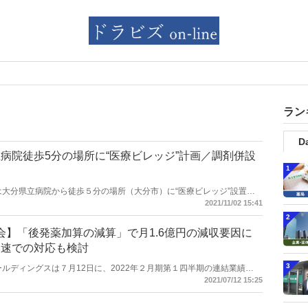
ラン
Da
病院徒歩5分の場所に“医療ビレッジ”計画／調剤併設
1
定
薬品は大分県立病院から徒歩５分の場所（大分市）に“医療ビレッジ”設置を
科の募集を開始し、調剤併設ドラッグストアも営業予定とする。また、
2021/11/02 15:41
ル”を計画。調剤併設店舗の出店を推進している。
2
会】「後発薬加算の減算」で月1.6億円の減収要因に
加速での対応も検討
3
アホールディングスは７月12日に、2022年２月期第１四半期の連結業績
月31日）の説明会を開催した。この中で後発医薬品体制加算の減算議論に
2021/07/12 15:25
の使用率でなければ加算対象にならないと仮定すると月に1億6000万円
した。さらに、この対策として、かかりつけ薬剤師指導料の対応強化を