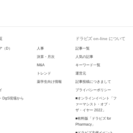
覧
ドラビズ on-line について
ア（D）
人事
記事一覧
決算・月次
人気の記事
M&A
キーワード一覧
トレンド
運営元
薬学生向け情報
記事投稿につきまして
イ
プライバシーポリシー
・DgS現場から
■オンラインイベント「フ
ァーマシスト・オブ・
ザ・イヤー 2022」
■有料版「ドラビズ for
Pharmacy」
■ドラビズ主催イベント