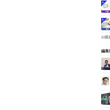
4
5
>>
編集