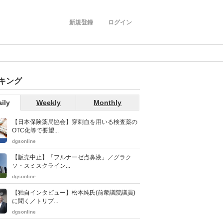
新規登録
ログイン
キング
ily
Weekly
Monthly
【日本保険薬局協会】穿刺血を用いる検査薬の
OTC化等で要望...
dgsonline
【販売中止】「フルナーゼ点鼻液」／グラク
ソ・スミスクライン...
dgsonline
【独自インタビュー】松本純氏(前衆議院議員)
に聞く／トリプ...
dgsonline