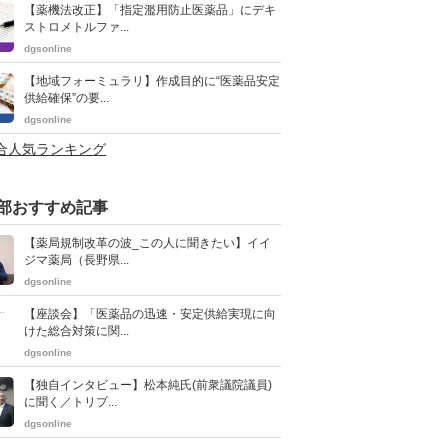
【薬機法改正】「指定濫用防止医薬品」にデキ
ストロメトルファ...
dgsonline
【地域フォーミュラリ】作成目的に“医薬品安定
供給確保”の要...
dgsonline
総合人気ランキング
部おすすめ記事
【薬局規制改革の波_この人に聞きたい】イイ
ジマ薬局（長野県...
dgsonline
【座談会】「医薬品の迅速・安定供給実現に向
けた総合対策に関...
dgsonline
【独自インタビュー】松本純氏(前衆議院議員)
に聞く／トリプ...
dgsonline