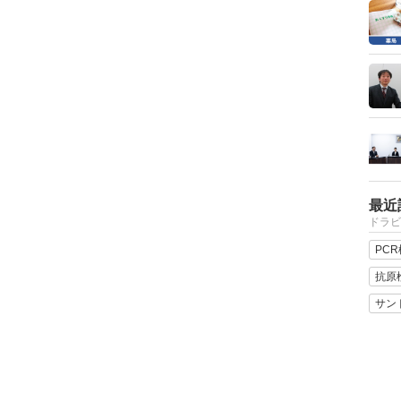
最近
ドラビ
PC
抗原
サン