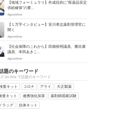
【地域フォーミュラリ】作成目的に“医薬品安定
供給確保”の要...
dgsonline
【１万字インタビュー】安川孝志薬剤管理官に
聞く
dgsonline
【社会保障のこれから】田畑裕明議員、勝目康
議員、本田あきこ...
dgsonline
話題のキーワード
ズ on-line で話題のキーワード
R検査キット
コロナ
アライ
大正製薬
検査キット
連携強化加算
薬剤師国家試験
ドラッグ
抗体キット