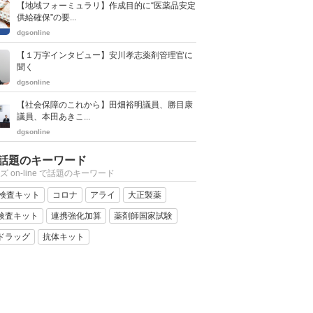
【地域フォーミュラリ】作成目的に“医薬品安定
供給確保”の要...
dgsonline
【１万字インタビュー】安川孝志薬剤管理官に
聞く
dgsonline
【社会保障のこれから】田畑裕明議員、勝目康
議員、本田あきこ...
dgsonline
話題のキーワード
ズ on-line で話題のキーワード
R検査キット
コロナ
アライ
大正製薬
検査キット
連携強化加算
薬剤師国家試験
ドラッグ
抗体キット