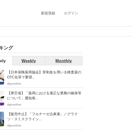
新規登録
ログイン
キング
ily
Weekly
Monthly
【日本保険薬局協会】穿刺血を用いる検査薬の
OTC化等で要望...
dgsonline
【厚労省】「薬局における適正な業務の確保等
について」通知発...
dgsonline
【販売中止】「フルナーゼ点鼻液」／グラク
ソ・スミスクライン...
dgsonline