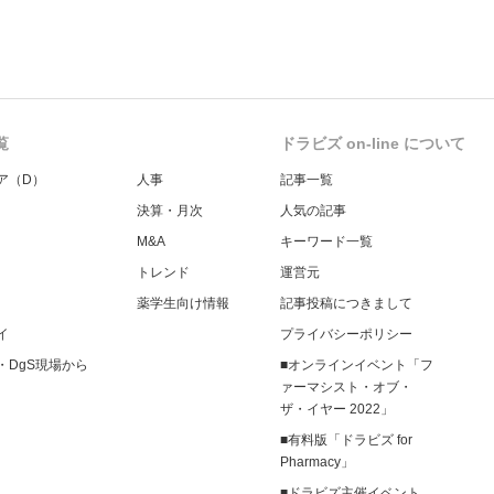
覧
ドラビズ on-line について
ア（D）
人事
記事一覧
決算・月次
人気の記事
M&A
キーワード一覧
トレンド
運営元
薬学生向け情報
記事投稿につきまして
イ
プライバシーポリシー
・DgS現場から
■オンラインイベント「フ
ァーマシスト・オブ・
ザ・イヤー 2022」
■有料版「ドラビズ for
Pharmacy」
■ドラビズ主催イベント