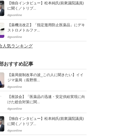
【独自インタビュー】松本純氏(前衆議院議員)
に聞く／トリプ...
dgsonline
【薬機法改正】「指定濫用防止医薬品」にデキ
ストロメトルファ...
dgsonline
総合人気ランキング
部おすすめ記事
【薬局規制改革の波_この人に聞きたい】イイ
ジマ薬局（長野県...
dgsonline
【座談会】「医薬品の迅速・安定供給実現に向
けた総合対策に関...
dgsonline
【独自インタビュー】松本純氏(前衆議院議員)
に聞く／トリプ...
dgsonline