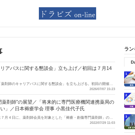
ラン
事
Da
リアパスに関する懇談会」立ち上げ／初回は７月14
1
働省は「薬剤師のキャリアパスに関する懇談会」を立ち上げる。初回の開催は
2026/07/07 15:23
2
門薬剤師”の展望／「将来的に専門医療機関連携薬局の
い」／日本褥瘡学会 理事 小黒佳代子氏
3
瘡学会は７月４日に、薬剤師会員を対象とした「褥瘡・創傷専門薬剤師」の認
認定制度の経緯や展望について、同学会理事で薬剤師の小黒佳代子氏に
2022/07/29 11:03