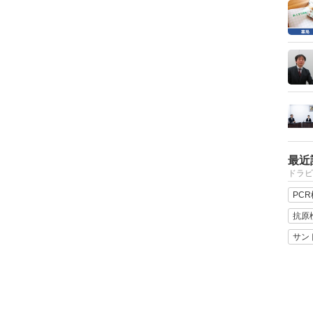
最近
ドラビ
PC
抗原
サン