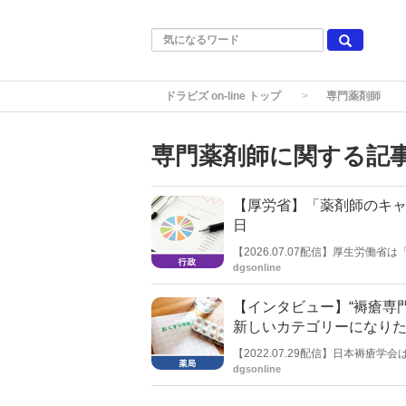
ドラビズ on-line トップ
専門薬剤師
専門薬剤師に関する記
【厚労省】「薬剤師のキャ
日
【2026.07.07配信】厚生労
７月14日を予定する。
dgsonline
【インタビュー】“褥瘡専
新しいカテゴリーになりた
【2022.07.29配信】日本褥
定を開始することを発表した。同
dgsonline
聞いた。