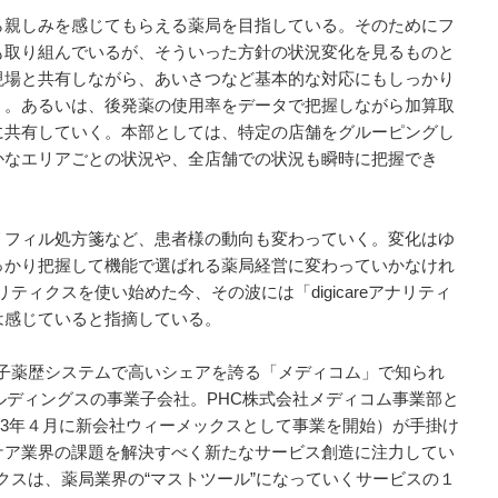
親しみを感じてもらえる薬局を目指している。そのためにフ
も取り組んでいるが、そういった方針の状況変化を見るものと
現場と共有しながら、あいさつなど基本的な対応にもしっかり
く。あるいは、後発薬の使用率をデータで把握しながら加算取
に共有していく。本部としては、特定の店舗をグルーピングし
かなエリアごとの状況や、全店舗での状況も瞬時に把握でき
フィル処方箋など、患者様の動向も変わっていく。変化はゆ
っかり把握して機能で選ばれる薬局経営に変わっていかなけれ
ナリティクスを使い始めた今、その波には「digicareアナリティ
は感じていると指摘している。
、電子薬歴システムで高いシェアを誇る「メディコム」で知られ
ルディングスの事業子会社。PHC株式会社メディコム事業部と
023年４月に新会社ウィーメックスとして事業を開始）が手掛け
ケア業界の課題を解決すべく新たなサービス創造に注力してい
ティクスは、薬局業界の“マストツール”になっていくサービスの１