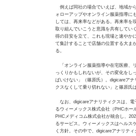
例えば同社の場合でいえば、地域から
ォローアップやオンライン服薬指導に
しては、再来率などがある。再来率を
取り組んでいこうと意識を共有してい
得の目安を立て、これも現場と速やか
て集計することで店舗の位置する大ま
る。
「オンライン服薬指導や在宅医療、リ
っくりかもしれないが、その変化をし
ばいけない」（篠原氏）。digicareア
クスなくして乗り切れない」と篠原氏
なお、digicareアナリティクスは
るウィーメックス株式会社（PHCホー
PHCメディコム株式会社が統合し、2
るサービス。ウィーメックスはヘルス
く方針。その中で、digicareアナリ