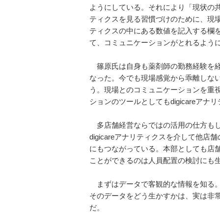
ようにしている。それにより「現状の共有
ティクスを見る習慣づけのために、現場ス
ティクスの中にある数値を記入する欄
て、コミュニケーションがとれるよう
篠原氏は自身も薬剤師の勤務経験を経
なった。今でも現場感覚から乖離しな
う。現場とのコミュニケーションを重
ションのツールとしてもdigicareア
多店舗経営ならではの活用の仕方もし
digicareアナリティクスを介して
にもつながっている。本部としても店
ことができるのは人員配置の検討にも
まずはデータで客観的な情報を知る。それ
そのデータをどう生かすかは、実は非
だ。