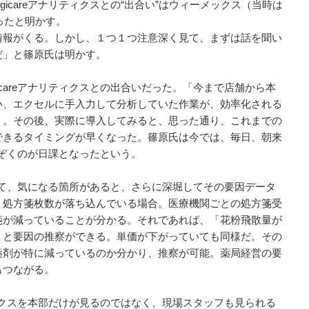
icareアナリティクスとの“出合い”はウィーメックス（当時は
ったと明かす。
報がくる。しかし、１つ１つ注意深く見て、まずは話を聞い
だ」と篠原氏は明かす。
careアナリティクスとの出合いだった。「今まで店舗から本
い、エクセルに手入力して分析していた作業が、効率化される
）。その後、実際に導入してみると、思った通り、これまでの
できるタイミングが早くなった。篠原氏は今では、毎日、朝来
をのぞくのが日課となったという。
ていて、気になる箇所があると、さらに深堀してその要因データ
、処方箋枚数が落ち込んでいる場合。医療機関ごとの処方箋受
箋が減っていることが分かる。それであれば、「花粉飛散量が
」と要因の推察ができる。単価が下がっていても同様だ。その
薬剤が特に減っているのか分かり、推察が可能。薬局経営の要
もつながる。
ティクスを本部だけが見るのではなく、現場スタッフも見られる