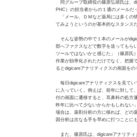
同グループ取締役の篠原弘靖氏は、dig
PHC）の担当者からの１通のメールだ
「メール、ＤＭなど薬局には多くの情
てみようというのが基本的なスタンス
そんな姿勢の中で１本のメールがdigi
部へファクスなどで数字を送ってもら
ツールではないかと感じた」（篠原氏
作業が効率化されただけでなく、把握
るとdigicareアナリティクスの画面
毎日digicareアナリティクスを見
に入っていく。例えば、前年に対して
付の画面に遷移すると、耳鼻科の処方
昨年に比べて少ないからかもしれない
場合は、薬剤分析の方に移れば、どの
因分析は次なる手を早めに打つことに
また、篠原氏は、digicareアナリ