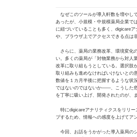
なぜこのツールが導入軒数を増やして
あったが、小規模・中規模薬局企業で
に紐づいていることも多く、digica
や、ブラウザ上でアクセスできる点は
さらに、薬局の業務改革、環境変化の大き
い。多くの薬局が「対物業務から対人
改革に取り組もうとしている。選択肢
取り組みも進めなければいけないとの
数値を１カ月半後に把握するような状
ではないのではないか――、こうした
を丁寧に吸い上げ、開発されたのが、まさに
特にdigicareアナリティクスをリ
プするため、情報への感度を上げてア
今回、お話をうかがった導入薬局のシ