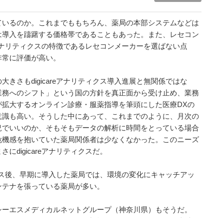
いるのか。これまでももちろん、薬局の本部システムなどは
は導入を躊躇する価格帯であることもあった。また、レセコン
reアナリティクスの特徴であるレセコンメーカーを選ばない点
非常に評価が高い。
さもdigicareアナリティクス導入進展と無関係ではな
業務へのシフト」という国の方針を真正面から受け止め、業務
が拡大するオンライン診療・服薬指導を筆頭にした医療DXの
意識も高い。そうした中にあって、これまでのように、月次の
況でいいのか、そもそもデータの解析に時間をとっている場合
危機感を抱いていた薬局関係者は少なくなかった。このニーズ
digicareアナリティクスだ。
リース後、早期に導入した薬局では、環境の変化にキャッチアッ
ンテナを張っている薬局が多い。
ーエスメディカルネットグループ（神奈川県）もそうだ。