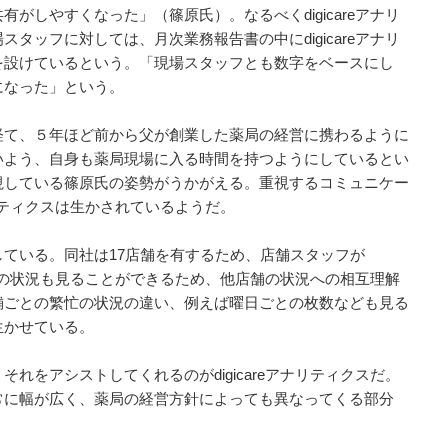
がしやすくなった」（篠原氏）。なるべくdigicareアナリ
タッフに対しては、月次業務報告書の中にdigicareアナリ
を設けているという。「現場スタッフとも数字をベースにし
になった」という。
て、５年ほど前から父が創業した薬局の経営に携わるように
いよう、自身も薬局現場に入る時間を持つようにしているとい
視している篠原氏の姿勢がうかがえる。重視するコミュニケー
ナリティクスは生かされているようだ。
ている。同社は17店舗を有するため、店舗スタッフが
他店舗の状況も見ることができるため、他店舗の状況への相互理解
舗ごとの繁忙の状況の違い、例えば曜日ごとの枚数なども見る
生かせている。
をアシストしてくれるのがdigicareアナリティクスだ。
常に幅が広く、薬局の経営方針によっても異なってくる部分